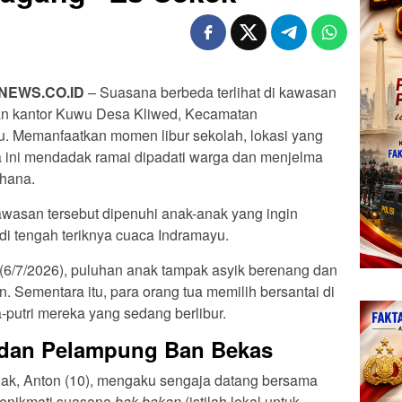
NEWS.CO.ID
– Suasana berbeda terlihat di kawasan
epan kantor Kuwu Desa Kliwed, Kecamatan
. Memanfaatkan momen libur sekolah, lokasi yang
sa ini mendadak ramai dipadati warga dan menjelma
rhana.
kawasan tersebut dipenuhi anak-anak yang ingin
di tengah teriknya cuaca Indramayu.
 (6/7/2026), puluhan anak tampak asyik berenang dan
. Sementara itu, para orang tua memilih bersantai di
-putri mereka yang sedang berlibur.
 dan Pelampung Ban Bekas
ak, Anton (10), mengaku sengaja datang bersama
menikmati suasana
bak-bakan
(istilah lokal untuk