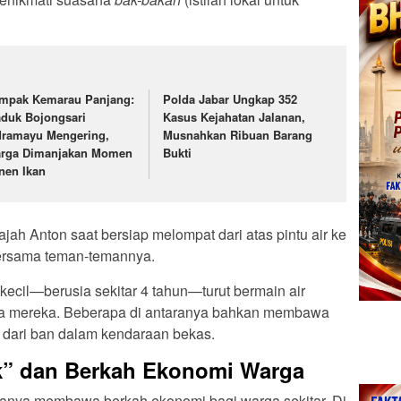
mpak Kemarau Panjang:
Polda Jabar Ungkap 352
duk Bojongsari
Kasus Kejahatan Jalanan,
dramayu Mengering,
Musnahkan Ribuan Barang
rga Dimanjakan Momen
Bukti
nen Ikan
ajah Anton saat bersiap melompat dari atas pintu air ke
 bersama teman-temannya.
 kecil—berusia sekitar 4 tahun—turut bermain air
ua mereka. Beberapa di antaranya bahkan membawa
 dari ban dalam kendaraan bekas.
k” dan Berkah Ekonomi Warga
rupanya membawa berkah ekonomi bagi warga sekitar. Di