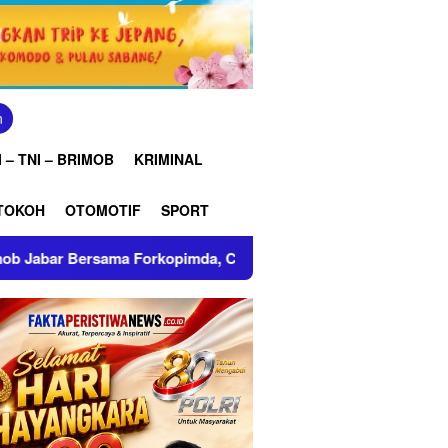
n
 – TNI – BRIMOB
KRIMINAL
TOKOH
OTOMOTIF
SPORT
rkopimda, Ciptakan Situasi Kamtibmas Tetap Kondusif di Kabup