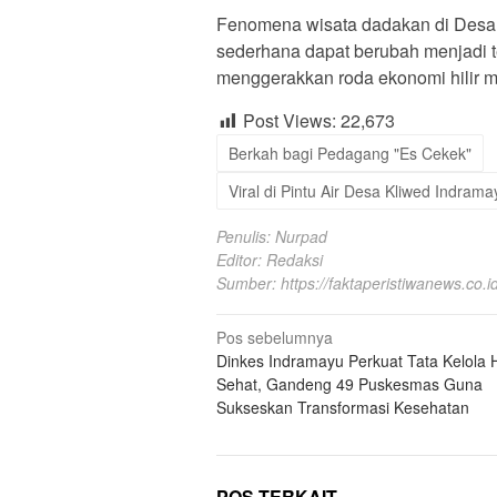
Fenomena wisata dadakan di Desa K
sederhana dapat berubah menjadi te
menggerakkan roda ekonomi hilir m
Post Views:
22,673
Berkah bagi Pedagang "Es Cekek"
Viral di Pintu Air Desa Kliwed Indram
Penulis: Nurpad
Editor: Redaksi
Sumber:
https://faktaperistiwanews.co.id
Navigasi
Pos sebelumnya
Dinkes Indramayu Perkuat Tata Kelola 
pos
Sehat, Gandeng 49 Puskesmas Guna
Sukseskan Transformasi Kesehatan
POS TERKAIT