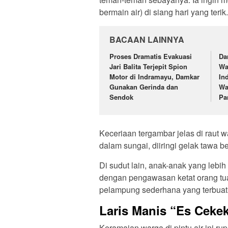
bermain air) di siang hari yang terik.
BACAAN LAINNYA
Proses Dramatis Evakuasi
Da
Jari Balita Terjepit Spion
Wa
Motor di Indramayu, Damkar
In
Gunakan Gerinda dan
Wa
Sendok
Pa
Keceriaan tergambar jelas di raut w
dalam sungai, diiringi gelak tawa
Di sudut lain, anak-anak yang lebih
dengan pengawasan ketat orang t
pelampung sederhana yang terbuat
Laris Manis “Es Ceke
Keramaian warga di pintu air ini 