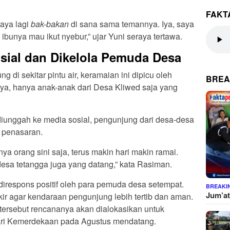
FAKT
saya lagi
bak-bakan
di sana sama temannya. Iya, saya
ibunya mau ikut nyebur,” ujar Yuni seraya tertawa.
osial dan Dikelola Pemuda Desa
 di sekitar pintu air, keramaian ini dipicu oleh
BREA
ya, hanya anak-anak dari Desa Kliwed saja yang
diunggah ke media sosial, pengunjung dari desa-desa
 penasaran.
nya orang sini saja, terus makin hari makin ramai.
desa tetangga juga yang datang,” kata Rasiman.
direspons positif oleh para pemuda desa setempat.
BREAKI
Jum’at
rkir agar kendaraan pengunjung lebih tertib dan aman.
 tersebut rencananya akan dialokasikan untuk
ari Kemerdekaan pada Agustus mendatang.