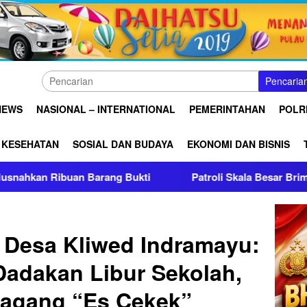
Pencaria
NEWS
NASIONAL – INTERNATIONAL
PEMERINTAHAN
POLRI
KESEHATAN
SOSIAL DAN BUDAYA
EKONOMI DAN BISNIS
ng Bukti
Patroli Skala Besar Brimob Jabar Bersama Fo
ir Desa Kliwed Indramayu:
 Dadakan Libur Sekolah,
dagang “Es Cekek”