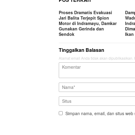
Proses Dramatis Evakuasi
Damp
Jari Balita Terjepit Spion
Wadu
Motor di Indramayu, Damkar
Indr
Gunakan Gerinda dan
Dim
Sendok
Ikan
Tinggalkan Balasan
Alamat email Anda tidak akan dipublikasikan.
Simpan nama, email, dan situs web 