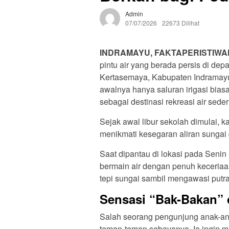
Admin
07/07/2026
22673 Dilihat
INDRAMAYU, FAKTAPERISTIWA
pintu air yang berada persis di d
Kertasemaya, Kabupaten Indramayu
awalnya hanya saluran irigasi bia
sebagai destinasi rekreasi air sede
Sejak awal libur sekolah dimulai, 
menikmati kesegaran aliran sungai 
Saat dipantau di lokasi pada Senin
bermain air dengan penuh keceriaan
tepi sungai sambil mengawasi putra
Sensasi “Bak-Bakan”
Salah seorang pengunjung anak-an
teman-teman sebayanya. Ia ingin 