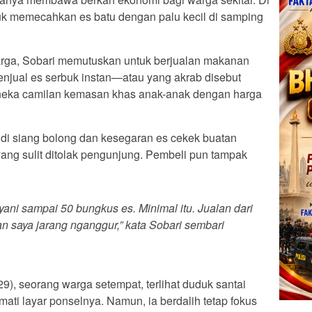
buk memecahkan es batu dengan palu kecil di samping
arga, Sobari memutuskan untuk berjualan makanan
menjual es serbuk instan—atau yang akrab disebut
neka camilan kemasan khas anak-anak dengan harga
di siang bolong dan kesegaran es cekek buatan
 yang sulit ditolak pengunjung. Pembeli pun tampak
yani sampai 50 bungkus es. Minimal itu. Jualan dari
an saya jarang nganggur,” kata Sobari sembari
(29), seorang warga setempat, terlihat duduk santai
i layar ponselnya. Namun, ia berdalih tetap fokus