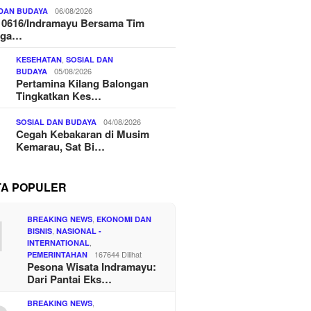
06/08/2026
 DAN BUDAYA
 0616/Indramayu Bersama Tim
nga…
,
KESEHATAN
SOSIAL DAN
05/08/2026
BUDAYA
Pertamina Kilang Balongan
Tingkatkan Kes…
04/08/2026
SOSIAL DAN BUDAYA
Cegah Kebakaran di Musim
Kemarau, Sat Bi…
TA POPULER
1
,
BREAKING NEWS
EKONOMI DAN
,
BISNIS
NASIONAL -
,
INTERNATIONAL
167644 Dilihat
PEMERINTAHAN
Pesona Wisata Indramayu:
Dari Pantai Eks…
,
BREAKING NEWS