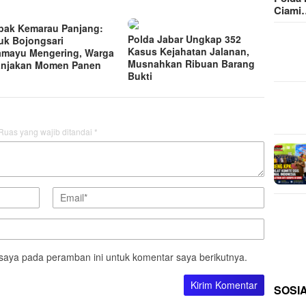
Ciami
ak Kemarau Panjang:
Polda Jabar Ungkap 352
k Bojongsari
Kasus Kejahatan Jalanan,
amayu Mengering, Warga
Musnahkan Ribuan Barang
anjakan Momen Panen
Bukti
Ruas yang wajib ditandai
*
saya pada peramban ini untuk komentar saya berikutnya.
SOSI