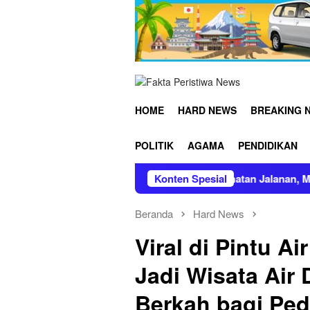
Loncat
ke
konten
HOME
HARD NEWS
BREAKING 
POLITIK
AGAMA
PENDIDIKAN
r Ungkap 352 Kasus Kejahatan Jalanan, Musnahkan Ribuan Bara
Konten Spesial
Beranda
Hard News
Viral di Pintu A
Jadi Wisata Air
Berkah bagi Pe