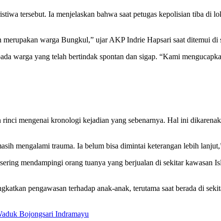
wa tersebut. Ia menjelaskan bahwa saat petugas kepolisian tiba di lok
 merupakan warga Bungkul,” ujar AKP Indrie Hapsari saat ditemui di 
pada warga yang telah bertindak spontan dan sigap. “Kami mengucapkan
 rinci mengenai kronologi kejadian yang sebenarnya. Hal ini dikarena
ih mengalami trauma. Ia belum bisa dimintai keterangan lebih lanjut,
 sering mendampingi orang tuanya yang berjualan di sekitar kawasan I
ngkatkan pengawasan terhadap anak-anak, terutama saat berada di sekit
Waduk Bojongsari Indramayu