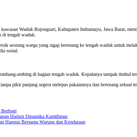
 kawasan Waduk Bojongsari, Kabupaten Indramayu, Jawa Barat, menda
m di tengah waduk.
 heroik seorang warga yang sigap berenang ke tengah waduk untuk me
ia sosial.
erombang-ambing di bagian tengah waduk. Kepalanya tampak timbul teng
n tanpa pikir panjang segera melepas pakaiannya dan berenang sekuat te
 Berbagi
siapan Hadapi Dinamika Kamtibmas
ayan Hangus Bersama Warung dan Kendaraan