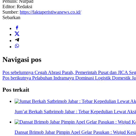
Penulis: Nurpad
Editor: Redaksi
Sumber:
https://faktaperistiwanews.co.id/
Sebarkan
Navigasi pos
Pos sebelumnya
Cegah Abrasi Parah, Pemerintah Pusat dan JICA Se
Pos berikutnya
Pelabuhan Indramayu Dominasi Logistik Domestik Jaw
Pos terkait
Jum’at Berkah Satbrimob Jabar : Tebar Kepedulian Lewat Aksi
Dansat Brimob Jabar Pimpin Apel Gelar Pasukan : Wujud Ke