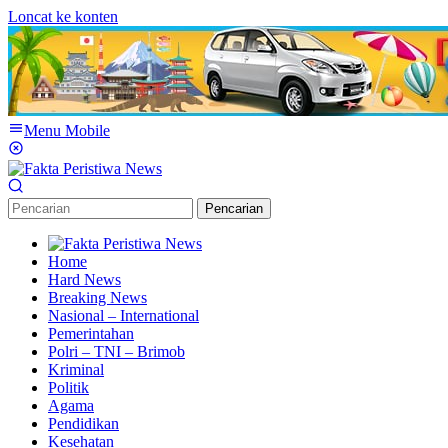
Loncat ke konten
Menu Mobile
Pencarian
Home
Hard News
Breaking News
Nasional – International
Pemerintahan
Polri – TNI – Brimob
Kriminal
Politik
Agama
Pendidikan
Kesehatan