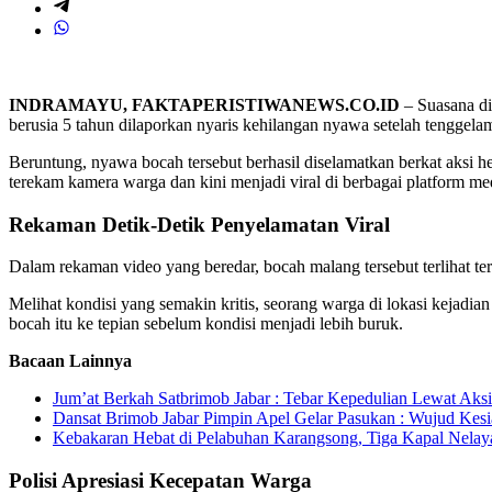
INDRAMAYU, FAKTAPERISTIWANEWS.CO.ID
– Suasana di
berusia 5 tahun dilaporkan nyaris kehilangan nyawa setelah tenggela
Beruntung, nyawa bocah tersebut berhasil diselamatkan berkat aksi
terekam kamera warga dan kini menjadi viral di berbagai platform med
Rekaman Detik-Detik Penyelamatan Viral
Dalam rekaman video yang beredar, bocah malang tersebut terlihat t
Melihat kondisi yang semakin kritis, seorang warga di lokasi kejadia
bocah itu ke tepian sebelum kondisi menjadi lebih buruk.
Bacaan Lainnya
Jum’at Berkah Satbrimob Jabar : Tebar Kepedulian Lewat Aksi
Dansat Brimob Jabar Pimpin Apel Gelar Pasukan : Wujud Ke
Kebakaran Hebat di Pelabuhan Karangsong, Tiga Kapal Nel
Polisi Apresiasi Kecepatan Warga