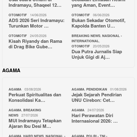
Indramayu, Shaqeel 12…
yang Aman, Event…
14/06/2026
06/06/2026
OTOMOTIF
OTOMOTIF
ADS 2026 Seri Indramayu:
Bukan Sekadar Otomotif,
Turunkan Motor …
Kapolda Banten U…
24/05/2026
,
OTOMOTIF
BREAKING NEWS
NASIONAL -
Kisah Riyandy dan Rama
,
INTERNATIONAL
di Drag Bike Gube…
20/05/2026
OTOMOTIF
Dua Putra Jurnalis Siap
Unjuk Gigi di Aj…
AGAMA
03/08/2026
,
01/08/2026
AGAMA
AGAMA
PENDIDIKAN
Perkuat Spiritualitas dan
Jejak Sejarah Pendirian
Konsolidasi Ka…
UNU Cirebon: Cet…
,
24/07/2026
AGAMA
BREAKING
AGAMA
Hari Perawatan Diri
27/07/2026
NEWS
MUI Indramayu Tetapkan
Internasional 2026: …
Ajaran Ibu Desi M…
,
,
,
AGAMA
HARD NEWS
NASIONAL -
AGAMA
POLRI - TNI -