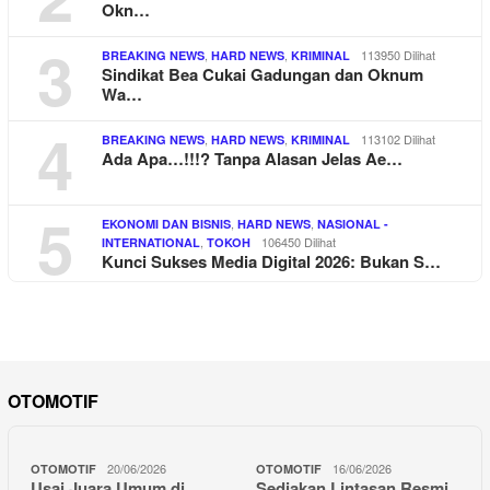
Okn…
3
,
,
113950 Dilihat
BREAKING NEWS
HARD NEWS
KRIMINAL
Sindikat Bea Cukai Gadungan dan Oknum
Wa…
4
,
,
113102 Dilihat
BREAKING NEWS
HARD NEWS
KRIMINAL
Ada Apa…!!!? Tanpa Alasan Jelas Ae…
5
,
,
EKONOMI DAN BISNIS
HARD NEWS
NASIONAL -
,
106450 Dilihat
INTERNATIONAL
TOKOH
Kunci Sukses Media Digital 2026: Bukan S…
OTOMOTIF
20/06/2026
16/06/2026
OTOMOTIF
OTOMOTIF
Usai Juara Umum di
Sediakan Lintasan Resmi