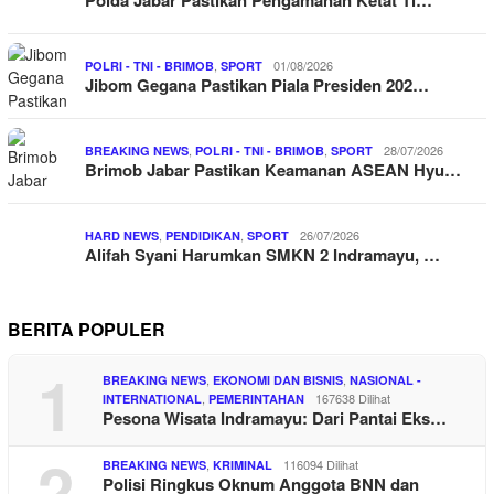
,
01/08/2026
POLRI - TNI - BRIMOB
SPORT
Jibom Gegana Pastikan Piala Presiden 202…
,
,
28/07/2026
BREAKING NEWS
POLRI - TNI - BRIMOB
SPORT
Brimob Jabar Pastikan Keamanan ASEAN Hyu…
,
,
26/07/2026
HARD NEWS
PENDIDIKAN
SPORT
Alifah Syani Harumkan SMKN 2 Indramayu, …
BERITA POPULER
1
,
,
BREAKING NEWS
EKONOMI DAN BISNIS
NASIONAL -
,
167638 Dilihat
INTERNATIONAL
PEMERINTAHAN
Pesona Wisata Indramayu: Dari Pantai Eks…
2
,
116094 Dilihat
BREAKING NEWS
KRIMINAL
Polisi Ringkus Oknum Anggota BNN dan