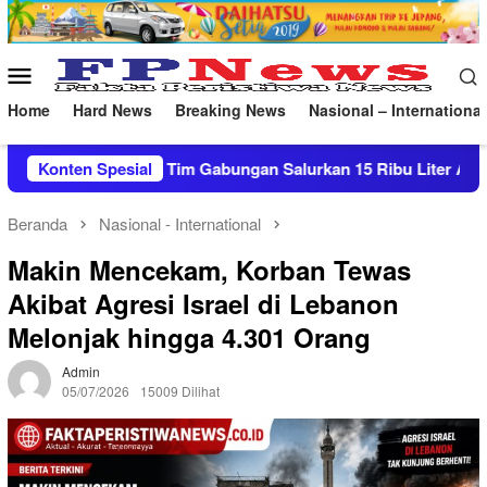
Loncat
ke
konten
Menu
Mobile
Home
Hard News
Breaking News
Nasional – International
bungan Salurkan 15 Ribu Liter Air Bersih ke Pasekan
Konten Spesial
Beranda
Nasional - International
Makin Mencekam, Korban Tewas
Akibat Agresi Israel di Lebanon
Melonjak hingga 4.301 Orang
Admin
05/07/2026
15009 Dilihat