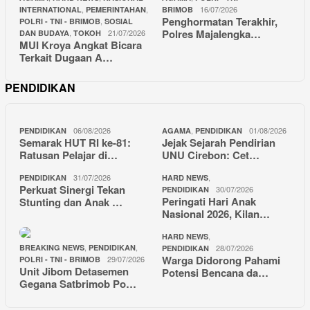
,
,
16/07/2026
INTERNATIONAL
PEMERINTAHAN
BRIMOB
Penghormatan Terakhir,
,
POLRI - TNI - BRIMOB
SOSIAL
Polres Majalengka…
,
21/07/2026
DAN BUDAYA
TOKOH
MUI Kroya Angkat Bicara
Terkait Dugaan A…
PENDIDIKAN
06/08/2026
,
01/08/2026
PENDIDIKAN
AGAMA
PENDIDIKAN
Semarak HUT RI ke-81:
Jejak Sejarah Pendirian
Ratusan Pelajar di…
UNU Cirebon: Cet…
31/07/2026
,
PENDIDIKAN
HARD NEWS
Perkuat Sinergi Tekan
30/07/2026
PENDIDIKAN
Peringati Hari Anak
Stunting dan Anak …
Nasional 2026, Kilan…
,
HARD NEWS
,
,
BREAKING NEWS
PENDIDIKAN
28/07/2026
PENDIDIKAN
Warga Didorong Pahami
29/07/2026
POLRI - TNI - BRIMOB
Unit Jibom Detasemen
Potensi Bencana da…
Gegana Satbrimob Po…