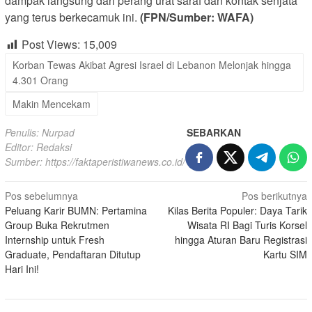
dampak langsung dari perang urat saraf dan kontak senjata
yang terus berkecamuk ini.
(FPN/Sumber: WAFA)
Post Views:
15,009
Korban Tewas Akibat Agresi Israel di Lebanon Melonjak hingga
4.301 Orang
Makin Mencekam
Penulis: Nurpad
SEBARKAN
Editor: Redaksi
Sumber:
https://faktaperistiwanews.co.id/
Navigasi
Pos sebelumnya
Pos berikutnya
Peluang Karir BUMN: Pertamina
Kilas Berita Populer: Daya Tarik
pos
Group Buka Rekrutmen
Wisata RI Bagi Turis Korsel
Internship untuk Fresh
hingga Aturan Baru Registrasi
Graduate, Pendaftaran Ditutup
Kartu SIM
Hari Ini!