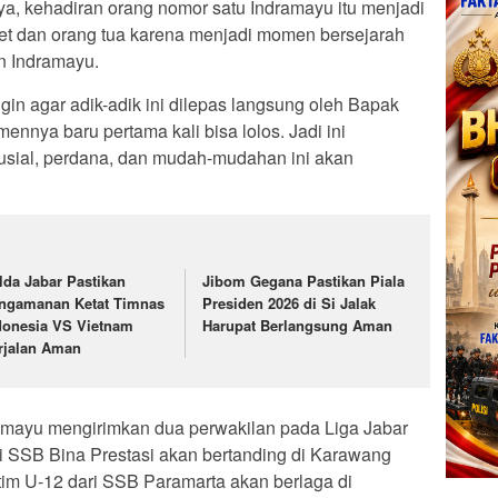
ya, kehadiran orang nomor satu Indramayu itu menjadi
let dan orang tua karena menjadi momen bersejarah
n Indramayu.
ingin agar adik-adik ini dilepas langsung oleh Bapak
ennya baru pertama kali bisa lolos. Jadi ini
sial, perdana, dan mudah-mudahan ini akan
lda Jabar Pastikan
Jibom Gegana Pastikan Piala
ngamanan Ketat Timnas
Presiden 2026 di Si Jalak
donesia VS Vietnam
Harupat Berlangsung Aman
rjalan Aman
amayu mengirimkan dua perwakilan pada Liga Jabar
i SSB Bina Prestasi akan bertanding di Karawang
im U-12 dari SSB Paramarta akan berlaga di