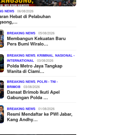
06/08/2026
NG NEWS
ran Hebat di Pelabuhan
gsong,…
05/08/2026
BREAKING NEWS
Membangun Kekuatan Baru
Pers Bumi Wiralo…
,
,
BREAKING NEWS
KRIMINAL
NASIONAL -
03/08/2026
INTERNATIONAL
Polda Metro Jaya Tangkap
Wanita di Ciami…
,
BREAKING NEWS
POLRI - TNI -
03/08/2026
BRIMOB
Dansat Brimob Ikuti Apel
Gabungan Polda …
01/08/2026
BREAKING NEWS
Resmi Mendaftar ke PWI Jabar,
Kang Andhy…