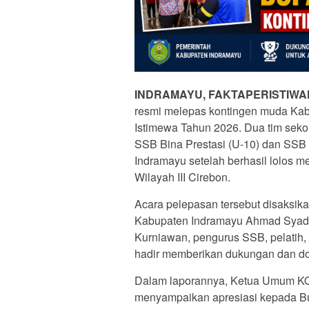
INDRAMAYU, FAKTAPERISTIWA
resmi melepas kontingen muda Kab
Istimewa Tahun 2026. Dua tim sekol
SSB Bina Prestasi (U-10) dan SSB
Indramayu setelah berhasil lolos mel
Wilayah III Cirebon.
Acara pelepasan tersebut disaksik
Kabupaten Indramayu Ahmad Syada
Kurniawan, pengurus SSB, pelatih, of
hadir memberikan dukungan dan doa
Dalam laporannya, Ketua Umum KO
menyampaikan apresiasi kepada Bu