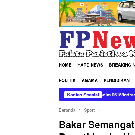
Loncat
ke
konten
HOME
HARD NEWS
BREAKING 
POLITIK
AGAMA
PENDIDIKAN
erak Jalan
Kodim 0616/Indramayu Bersama Tim Gabungan
Konten Spesial
Beranda
Sport
Bakar Semangat 