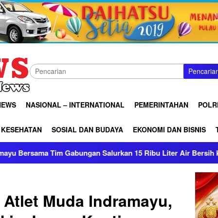
Pencaria
NEWS
NASIONAL – INTERNATIONAL
PEMERINTAHAN
POLRI
KESEHATAN
SOSIAL DAN BUDAYA
EKONOMI DAN BISNIS
 Salurkan 15 Ribu Liter Air Bersih ke Pasekan
Patrol
Atlet Muda Indramayu,