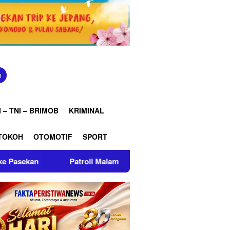
n
 – TNI – BRIMOB
KRIMINAL
TOKOH
OTOMOTIF
SPORT
i Malam Brimob Jabar, Jaga Lembang Tetap Aman dan Kondusif