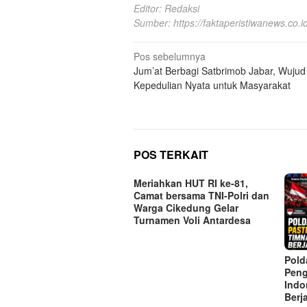
Editor: Redaksi
Sumber:
https://faktaperistiwanews.co.id
Navigasi
Pos sebelumnya
Jum’at Berbagi Satbrimob Jabar, Wujud
pos
Kepedulian Nyata untuk Masyarakat
POS TERKAIT
Meriahkan HUT RI ke-81,
Camat bersama TNI-Polri dan
Warga Cikedung Gelar
Turnamen Voli Antardesa
Pold
Peng
Indo
Berj