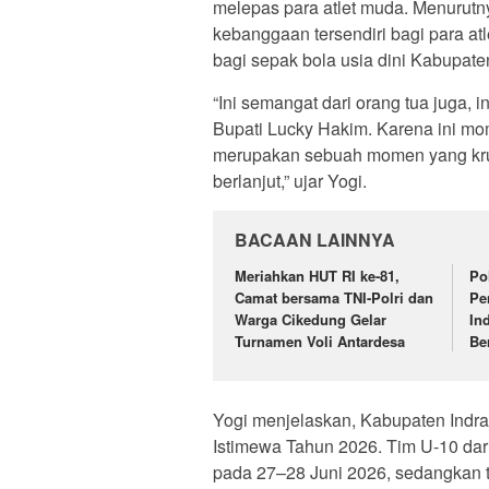
melepas para atlet muda. Menurutn
kebanggaan tersendiri bagi para at
bagi sepak bola usia dini Kabupate
“Ini semangat dari orang tua juga, 
Bupati Lucky Hakim. Karena ini mom
merupakan sebuah momen yang kru
berlanjut,” ujar Yogi.
BACAAN LAINNYA
Meriahkan HUT RI ke-81,
Po
Camat bersama TNI-Polri dan
Pe
Warga Cikedung Gelar
In
Turnamen Voli Antardesa
Be
Yogi menjelaskan, Kabupaten Indr
Istimewa Tahun 2026. Tim U-10 dar
pada 27–28 Juni 2026, sedangkan t