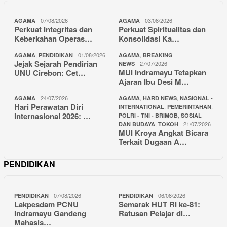
07/08/2026
03/08/2026
AGAMA
AGAMA
Perkuat Integritas dan
Perkuat Spiritualitas dan
Keberkahan Operas…
Konsolidasi Ka…
,
01/08/2026
,
AGAMA
PENDIDIKAN
AGAMA
BREAKING
Jejak Sejarah Pendirian
27/07/2026
NEWS
MUI Indramayu Tetapkan
UNU Cirebon: Cet…
Ajaran Ibu Desi M…
24/07/2026
,
,
AGAMA
AGAMA
HARD NEWS
NASIONAL -
Hari Perawatan Diri
,
,
INTERNATIONAL
PEMERINTAHAN
Internasional 2026: …
,
POLRI - TNI - BRIMOB
SOSIAL
,
21/07/2026
DAN BUDAYA
TOKOH
MUI Kroya Angkat Bicara
Terkait Dugaan A…
PENDIDIKAN
07/08/2026
06/08/2026
PENDIDIKAN
PENDIDIKAN
Lakpesdam PCNU
Semarak HUT RI ke-81:
Indramayu Gandeng
Ratusan Pelajar di…
Mahasis…