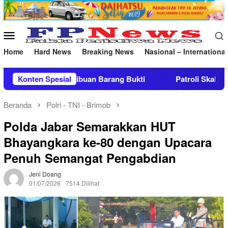
Loncat
ke
konten
Menu
Mobile
Home
Hard News
Breaking News
Nasional – International
ukti
Konten Spesial
Patroli Skala Besar Brimob Jabar Bersama Forkop
Beranda
Polri - TNI - Brimob
Polda Jabar Semarakkan HUT
Bhayangkara ke-80 dengan Upacara
Penuh Semangat Pengabdian
Jeni Doang
01/07/2026
7514 Dilihat