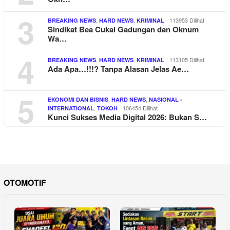
3
,
,
113953 Dilihat
BREAKING NEWS
HARD NEWS
KRIMINAL
Sindikat Bea Cukai Gadungan dan Oknum
Wa…
4
,
,
113105 Dilihat
BREAKING NEWS
HARD NEWS
KRIMINAL
Ada Apa…!!!? Tanpa Alasan Jelas Ae…
5
,
,
EKONOMI DAN BISNIS
HARD NEWS
NASIONAL -
,
106454 Dilihat
INTERNATIONAL
TOKOH
Kunci Sukses Media Digital 2026: Bukan S…
OTOMOTIF