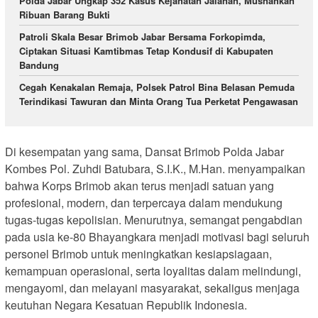
Polda Jabar Ungkap 352 Kasus Kejahatan Jalanan, Musnahkan
Ribuan Barang Bukti
Patroli Skala Besar Brimob Jabar Bersama Forkopimda,
Ciptakan Situasi Kamtibmas Tetap Kondusif di Kabupaten
Bandung
Cegah Kenakalan Remaja, Polsek Patrol Bina Belasan Pemuda
Terindikasi Tawuran dan Minta Orang Tua Perketat Pengawasan
Di kesempatan yang sama, Dansat Brimob Polda Jabar
Kombes Pol. Zuhdi Batubara, S.I.K., M.Han. menyampaikan
bahwa Korps Brimob akan terus menjadi satuan yang
profesional, modern, dan terpercaya dalam mendukung
tugas-tugas kepolisian. Menurutnya, semangat pengabdian
pada usia ke-80 Bhayangkara menjadi motivasi bagi seluruh
personel Brimob untuk meningkatkan kesiapsiagaan,
kemampuan operasional, serta loyalitas dalam melindungi,
mengayomi, dan melayani masyarakat, sekaligus menjaga
keutuhan Negara Kesatuan Republik Indonesia.