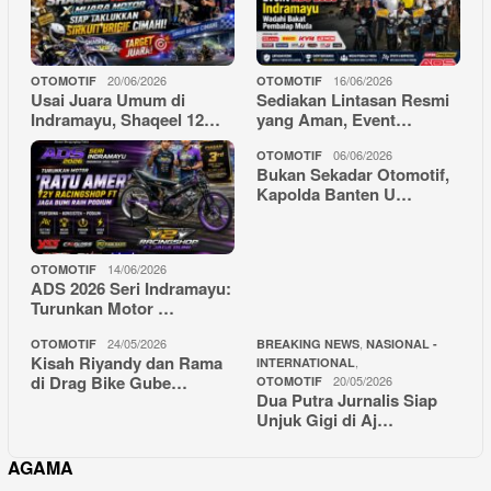
20/06/2026
16/06/2026
OTOMOTIF
OTOMOTIF
Usai Juara Umum di
Sediakan Lintasan Resmi
Indramayu, Shaqeel 12…
yang Aman, Event…
06/06/2026
OTOMOTIF
Bukan Sekadar Otomotif,
Kapolda Banten U…
14/06/2026
OTOMOTIF
ADS 2026 Seri Indramayu:
Turunkan Motor …
24/05/2026
,
OTOMOTIF
BREAKING NEWS
NASIONAL -
Kisah Riyandy dan Rama
,
INTERNATIONAL
di Drag Bike Gube…
20/05/2026
OTOMOTIF
Dua Putra Jurnalis Siap
Unjuk Gigi di Aj…
AGAMA