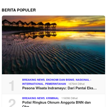
BERITA POPULER
1
,
,
BREAKING NEWS
EKONOMI DAN BISNIS
NASIONAL -
,
167644 Dilihat
INTERNATIONAL
PEMERINTAHAN
Pesona Wisata Indramayu: Dari Pantai Eks…
2
,
116096 Dilihat
BREAKING NEWS
KRIMINAL
Polisi Ringkus Oknum Anggota BNN dan
Okn…