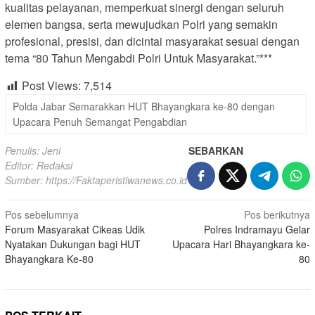
kualitas pelayanan, memperkuat sinergi dengan seluruh
elemen bangsa, serta mewujudkan Polri yang semakin
profesional, presisi, dan dicintai masyarakat sesuai dengan
tema “80 Tahun Mengabdi Polri Untuk Masyarakat.”***
Post Views:
7,514
Polda Jabar Semarakkan HUT Bhayangkara ke-80 dengan
Upacara Penuh Semangat Pengabdian
Penulis: Jeni
SEBARKAN
Editor: Redaksi
Sumber:
https://Faktaperistiwanews.co.id
Navigasi
Pos sebelumnya
Pos berikutnya
Forum Masyarakat Cikeas Udik
Polres Indramayu Gelar
pos
Nyatakan Dukungan bagi HUT
Upacara Hari Bhayangkara ke-
Bhayangkara Ke-80
80