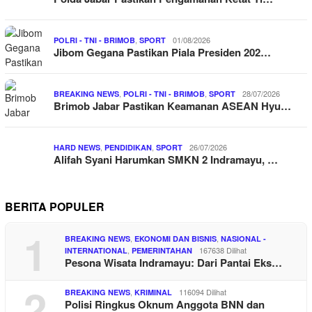
,
01/08/2026
POLRI - TNI - BRIMOB
SPORT
Jibom Gegana Pastikan Piala Presiden 202…
,
,
28/07/2026
BREAKING NEWS
POLRI - TNI - BRIMOB
SPORT
Brimob Jabar Pastikan Keamanan ASEAN Hyu…
,
,
26/07/2026
HARD NEWS
PENDIDIKAN
SPORT
Alifah Syani Harumkan SMKN 2 Indramayu, …
BERITA POPULER
1
,
,
BREAKING NEWS
EKONOMI DAN BISNIS
NASIONAL -
,
167638 Dilihat
INTERNATIONAL
PEMERINTAHAN
Pesona Wisata Indramayu: Dari Pantai Eks…
2
,
116094 Dilihat
BREAKING NEWS
KRIMINAL
Polisi Ringkus Oknum Anggota BNN dan