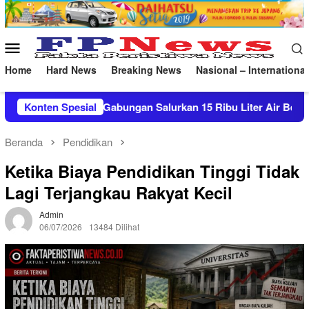
Loncat
ke
konten
Menu
Mobile
Home
Hard News
Breaking News
Nasional – International
rkan 15 Ribu Liter Air Bersih ke Pasekan
Konten Spesial
Patroli Mal
Beranda
Pendidikan
Ketika Biaya Pendidikan Tinggi Tidak
Lagi Terjangkau Rakyat Kecil
Admin
06/07/2026
13484 Dilihat