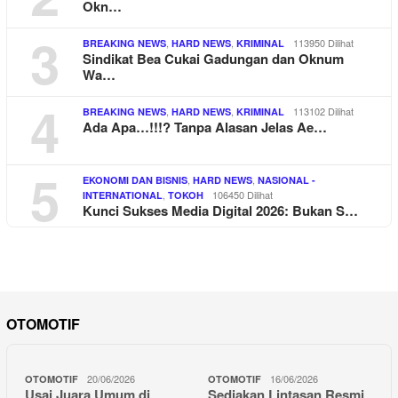
Okn…
3
,
,
113950 Dilihat
BREAKING NEWS
HARD NEWS
KRIMINAL
Sindikat Bea Cukai Gadungan dan Oknum
Wa…
4
,
,
113102 Dilihat
BREAKING NEWS
HARD NEWS
KRIMINAL
Ada Apa…!!!? Tanpa Alasan Jelas Ae…
5
,
,
EKONOMI DAN BISNIS
HARD NEWS
NASIONAL -
,
106450 Dilihat
INTERNATIONAL
TOKOH
Kunci Sukses Media Digital 2026: Bukan S…
OTOMOTIF
20/06/2026
16/06/2026
OTOMOTIF
OTOMOTIF
Usai Juara Umum di
Sediakan Lintasan Resmi