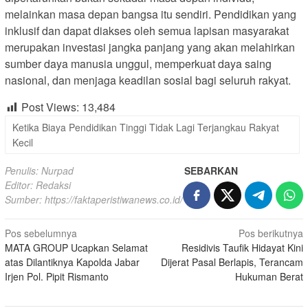
melainkan masa depan bangsa itu sendiri. Pendidikan yang
inklusif dan dapat diakses oleh semua lapisan masyarakat
merupakan investasi jangka panjang yang akan melahirkan
sumber daya manusia unggul, memperkuat daya saing
nasional, dan menjaga keadilan sosial bagi seluruh rakyat.
Post Views:
13,484
Ketika Biaya Pendidikan Tinggi Tidak Lagi Terjangkau Rakyat
Kecil
Penulis: Nurpad
SEBARKAN
Editor: Redaksi
Sumber:
https://faktaperistiwanews.co.id/
Navigasi
Pos sebelumnya
Pos berikutnya
MATA GROUP Ucapkan Selamat
Residivis Taufik Hidayat Kini
pos
atas Dilantiknya Kapolda Jabar
Dijerat Pasal Berlapis, Terancam
Irjen Pol. Pipit Rismanto
Hukuman Berat