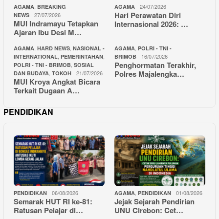
,
24/07/2026
AGAMA
BREAKING
AGAMA
Hari Perawatan Diri
27/07/2026
NEWS
MUI Indramayu Tetapkan
Internasional 2026: …
Ajaran Ibu Desi M…
,
,
,
AGAMA
HARD NEWS
NASIONAL -
AGAMA
POLRI - TNI -
,
,
16/07/2026
INTERNATIONAL
PEMERINTAHAN
BRIMOB
Penghormatan Terakhir,
,
POLRI - TNI - BRIMOB
SOSIAL
Polres Majalengka…
,
21/07/2026
DAN BUDAYA
TOKOH
MUI Kroya Angkat Bicara
Terkait Dugaan A…
PENDIDIKAN
06/08/2026
,
01/08/2026
PENDIDIKAN
AGAMA
PENDIDIKAN
Semarak HUT RI ke-81:
Jejak Sejarah Pendirian
Ratusan Pelajar di…
UNU Cirebon: Cet…