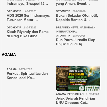
Indramayu, Shaqeel 12…
yang Aman, Event…
14/06/2026
06/06/2026
OTOMOTIF
OTOMOTIF
ADS 2026 Seri Indramayu:
Bukan Sekadar Otomotif,
Turunkan Motor …
Kapolda Banten U…
24/05/2026
,
OTOMOTIF
BREAKING NEWS
NASIONAL -
Kisah Riyandy dan Rama
,
INTERNATIONAL
di Drag Bike Gube…
20/05/2026
OTOMOTIF
Dua Putra Jurnalis Siap
Unjuk Gigi di Aj…
AGAMA
03/08/2026
AGAMA
Perkuat Spiritualitas dan
Konsolidasi Ka…
,
01/08/2026
AGAMA
PENDIDIKAN
Jejak Sejarah Pendirian
UNU Cirebon: Cet…