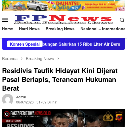
Loncat
ke
konten
Menu
Mobile
Home
Hard News
Breaking News
Nasional – International
alurkan 15 Ribu Liter Air Bersih ke Pasekan
Konten Spesial
Patroli M
Beranda
Breaking News
Residivis Taufik Hidayat Kini Dijerat
Pasal Berlapis, Terancam Hukuman
Berat
Admin
06/07/2026
31709 Dilihat