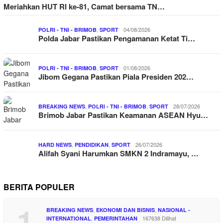
Meriahkan HUT RI ke-81, Camat bersama TN…
,
04/08/2026
POLRI - TNI - BRIMOB
SPORT
Polda Jabar Pastikan Pengamanan Ketat Ti…
,
01/08/2026
POLRI - TNI - BRIMOB
SPORT
Jibom Gegana Pastikan Piala Presiden 202…
,
,
28/07/2026
BREAKING NEWS
POLRI - TNI - BRIMOB
SPORT
Brimob Jabar Pastikan Keamanan ASEAN Hyu…
,
,
26/07/2026
HARD NEWS
PENDIDIKAN
SPORT
Alifah Syani Harumkan SMKN 2 Indramayu, …
BERITA POPULER
1
,
,
BREAKING NEWS
EKONOMI DAN BISNIS
NASIONAL -
,
167638 Dilihat
INTERNATIONAL
PEMERINTAHAN