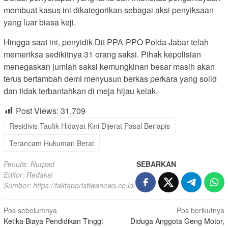
membuat kasus ini dikategorikan sebagai aksi penyiksaan
yang luar biasa keji.
Hingga saat ini, penyidik Dit PPA-PPO Polda Jabar telah
memeriksa sedikitnya 31 orang saksi. Pihak kepolisian
menegaskan jumlah saksi kemungkinan besar masih akan
terus bertambah demi menyusun berkas perkara yang solid
dan tidak terbantahkan di meja hijau kelak.
Post Views:
31,709
Residivis Taufik Hidayat Kini Dijerat Pasal Berlapis
Terancam Hukuman Berat
Penulis: Nurpad
SEBARKAN
Editor: Redaksi
Sumber:
https://faktaperistiwanews.co.id/
Navigasi
Pos sebelumnya
Pos berikutnya
Ketika Biaya Pendidikan Tinggi
Diduga Anggota Geng Motor,
pos