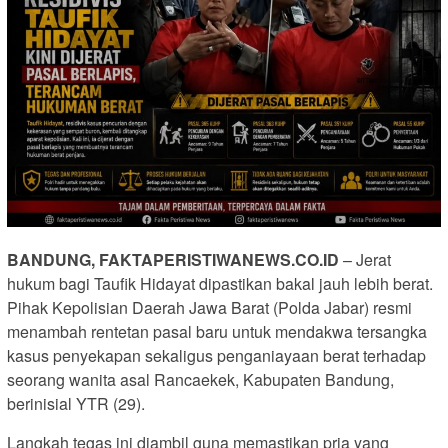
BANDUNG, FAKTAPERISTIWANEWS.CO.ID
– Jerat
hukum bagi Taufik Hidayat dipastikan bakal jauh lebih berat.
Pihak Kepolisian Daerah Jawa Barat (Polda Jabar) resmi
menambah rentetan pasal baru untuk mendakwa tersangka
kasus penyekapan sekaligus penganiayaan berat terhadap
seorang wanita asal Rancaekek, Kabupaten Bandung,
berinisial YTR (29).
Langkah tegas ini diambil guna memastikan pria yang