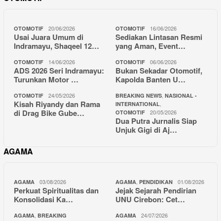
20/06/2026
16/06/2026
OTOMOTIF
OTOMOTIF
Usai Juara Umum di
Sediakan Lintasan Resmi
Indramayu, Shaqeel 12…
yang Aman, Event…
14/06/2026
06/06/2026
OTOMOTIF
OTOMOTIF
ADS 2026 Seri Indramayu:
Bukan Sekadar Otomotif,
Turunkan Motor …
Kapolda Banten U…
24/05/2026
,
OTOMOTIF
BREAKING NEWS
NASIONAL -
Kisah Riyandy dan Rama
,
INTERNATIONAL
di Drag Bike Gube…
20/05/2026
OTOMOTIF
Dua Putra Jurnalis Siap
Unjuk Gigi di Aj…
AGAMA
03/08/2026
,
01/08/2026
AGAMA
AGAMA
PENDIDIKAN
Perkuat Spiritualitas dan
Jejak Sejarah Pendirian
Konsolidasi Ka…
UNU Cirebon: Cet…
,
24/07/2026
AGAMA
BREAKING
AGAMA