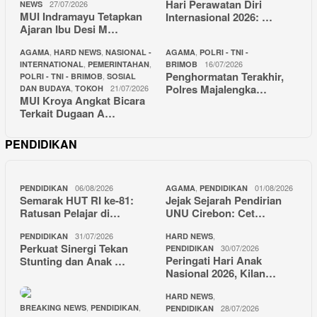
Hari Perawatan Diri
27/07/2026
NEWS
MUI Indramayu Tetapkan
Internasional 2026: …
Ajaran Ibu Desi M…
,
,
,
AGAMA
HARD NEWS
NASIONAL -
AGAMA
POLRI - TNI -
,
,
16/07/2026
INTERNATIONAL
PEMERINTAHAN
BRIMOB
Penghormatan Terakhir,
,
POLRI - TNI - BRIMOB
SOSIAL
Polres Majalengka…
,
21/07/2026
DAN BUDAYA
TOKOH
MUI Kroya Angkat Bicara
Terkait Dugaan A…
PENDIDIKAN
06/08/2026
,
01/08/2026
PENDIDIKAN
AGAMA
PENDIDIKAN
Semarak HUT RI ke-81:
Jejak Sejarah Pendirian
Ratusan Pelajar di…
UNU Cirebon: Cet…
31/07/2026
,
PENDIDIKAN
HARD NEWS
Perkuat Sinergi Tekan
30/07/2026
PENDIDIKAN
Peringati Hari Anak
Stunting dan Anak …
Nasional 2026, Kilan…
,
HARD NEWS
,
,
BREAKING NEWS
PENDIDIKAN
28/07/2026
PENDIDIKAN