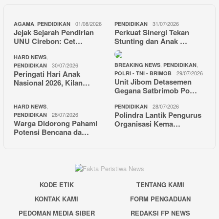
,
01/08/2026
31/07/2026
AGAMA
PENDIDIKAN
PENDIDIKAN
Jejak Sejarah Pendirian
Perkuat Sinergi Tekan
UNU Cirebon: Cet…
Stunting dan Anak …
,
HARD NEWS
,
,
30/07/2026
BREAKING NEWS
PENDIDIKAN
PENDIDIKAN
Peringati Hari Anak
29/07/2026
POLRI - TNI - BRIMOB
Unit Jibom Detasemen
Nasional 2026, Kilan…
Gegana Satbrimob Po…
,
28/07/2026
HARD NEWS
PENDIDIKAN
Polindra Lantik Pengurus
28/07/2026
PENDIDIKAN
Warga Didorong Pahami
Organisasi Kema…
Potensi Bencana da…
KODE ETIK
TENTANG KAMI
KONTAK KAMI
FORM PENGADUAN
PEDOMAN MEDIA SIBER
REDAKSI FP NEWS