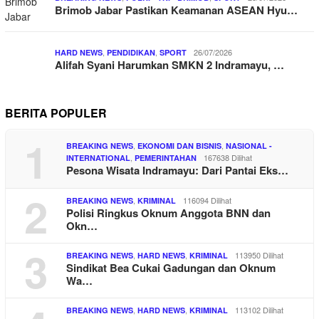
Brimob Jabar Pastikan Keamanan ASEAN Hyu…
,
,
26/07/2026
HARD NEWS
PENDIDIKAN
SPORT
Alifah Syani Harumkan SMKN 2 Indramayu, …
BERITA POPULER
1
,
,
BREAKING NEWS
EKONOMI DAN BISNIS
NASIONAL -
,
167638 Dilihat
INTERNATIONAL
PEMERINTAHAN
Pesona Wisata Indramayu: Dari Pantai Eks…
2
,
116094 Dilihat
BREAKING NEWS
KRIMINAL
Polisi Ringkus Oknum Anggota BNN dan
Okn…
3
,
,
113950 Dilihat
BREAKING NEWS
HARD NEWS
KRIMINAL
Sindikat Bea Cukai Gadungan dan Oknum
Wa…
,
,
113102 Dilihat
BREAKING NEWS
HARD NEWS
KRIMINAL