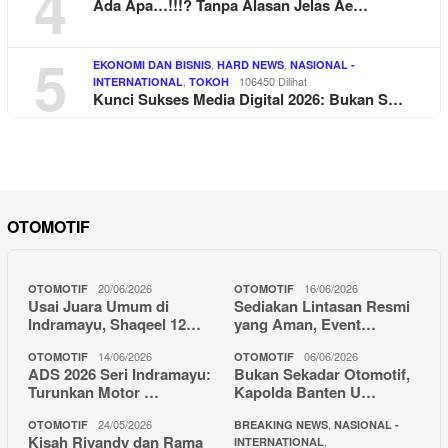
4
Ada Apa…!!!? Tanpa Alasan Jelas Ae…
5
,
,
EKONOMI DAN BISNIS
HARD NEWS
NASIONAL -
,
106450 Dilihat
INTERNATIONAL
TOKOH
Kunci Sukses Media Digital 2026: Bukan S…
OTOMOTIF
20/06/2026
16/06/2026
OTOMOTIF
OTOMOTIF
Usai Juara Umum di
Sediakan Lintasan Resmi
Indramayu, Shaqeel 12…
yang Aman, Event…
14/06/2026
06/06/2026
OTOMOTIF
OTOMOTIF
ADS 2026 Seri Indramayu:
Bukan Sekadar Otomotif,
Turunkan Motor …
Kapolda Banten U…
24/05/2026
,
OTOMOTIF
BREAKING NEWS
NASIONAL -
Kisah Riyandy dan Rama
,
INTERNATIONAL