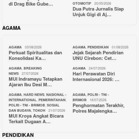
di Drag Bike Gube…
20/05/2026
OTOMOTIF
Dua Putra Jurnalis Siap
Unjuk Gigi di Aj…
AGAMA
03/08/2026
,
01/08/2026
AGAMA
AGAMA
PENDIDIKAN
Perkuat Spiritualitas dan
Jejak Sejarah Pendirian
Konsolidasi Ka…
UNU Cirebon: Cet…
,
24/07/2026
AGAMA
BREAKING
AGAMA
Hari Perawatan Diri
27/07/2026
NEWS
MUI Indramayu Tetapkan
Internasional 2026: …
Ajaran Ibu Desi M…
,
,
,
AGAMA
HARD NEWS
NASIONAL -
AGAMA
POLRI - TNI -
,
,
16/07/2026
INTERNATIONAL
PEMERINTAHAN
BRIMOB
Penghormatan Terakhir,
,
POLRI - TNI - BRIMOB
SOSIAL
Polres Majalengka…
,
21/07/2026
DAN BUDAYA
TOKOH
MUI Kroya Angkat Bicara
Terkait Dugaan A…
PENDIDIKAN