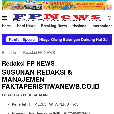
Loncat
ke
konten
Menu
Mobile
Home
Hard News
Breaking News
Nasional – International
ilang Balongan Dukung Net Zero Emission 2060
Konten Spesial
Konsolida
Beranda
Redaksi FP NEWS
Redaksi FP NEWS
SUSUNAN REDAKSI &
MANAJEMEN
FAKTAPERISTIWANEWS.CO.ID
LEGALITAS PERUSAHAAN
Penerbit:
PT MEDIA FAKTA PERISTIWA
Nomor Induk Berusaha (NIB):
9120404952467