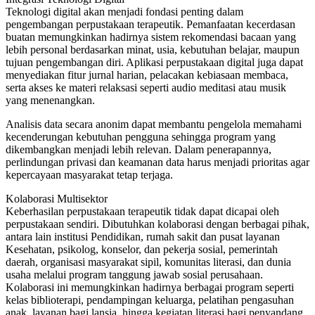
Teknologi digital akan menjadi fondasi penting dalam
pengembangan perpustakaan terapeutik. Pemanfaatan kecerdasan
buatan memungkinkan hadirnya sistem rekomendasi bacaan yang
lebih personal berdasarkan minat, usia, kebutuhan belajar, maupun
tujuan pengembangan diri. Aplikasi perpustakaan digital juga dapat
menyediakan fitur jurnal harian, pelacakan kebiasaan membaca,
serta akses ke materi relaksasi seperti audio meditasi atau musik
yang menenangkan.
Analisis data secara anonim dapat membantu pengelola memahami
kecenderungan kebutuhan pengguna sehingga program yang
dikembangkan menjadi lebih relevan. Dalam penerapannya,
perlindungan privasi dan keamanan data harus menjadi prioritas agar
kepercayaan masyarakat tetap terjaga.
Kolaborasi Multisektor
Keberhasilan perpustakaan terapeutik tidak dapat dicapai oleh
perpustakaan sendiri. Dibutuhkan kolaborasi dengan berbagai pihak,
antara lain institusi Pendidikan, rumah sakit dan pusat layanan
Kesehatan, psikolog, konselor, dan pekerja sosial, pemerintah
daerah, organisasi masyarakat sipil, komunitas literasi, dan dunia
usaha melalui program tanggung jawab sosial perusahaan.
Kolaborasi ini memungkinkan hadirnya berbagai program seperti
kelas biblioterapi, pendampingan keluarga, pelatihan pengasuhan
anak, layanan bagi lansia, hingga kegiatan literasi bagi penyandang