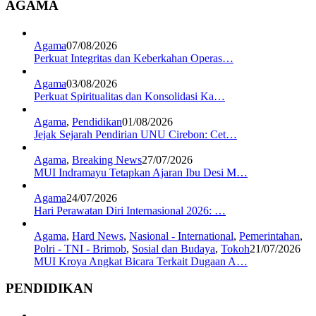
AGAMA
Agama
07/08/2026
Perkuat Integritas dan Keberkahan Operas…
Agama
03/08/2026
Perkuat Spiritualitas dan Konsolidasi Ka…
Agama
,
Pendidikan
01/08/2026
Jejak Sejarah Pendirian UNU Cirebon: Cet…
Agama
,
Breaking News
27/07/2026
MUI Indramayu Tetapkan Ajaran Ibu Desi M…
Agama
24/07/2026
Hari Perawatan Diri Internasional 2026: …
Agama
,
Hard News
,
Nasional - International
,
Pemerintahan
,
Polri - TNI - Brimob
,
Sosial dan Budaya
,
Tokoh
21/07/2026
MUI Kroya Angkat Bicara Terkait Dugaan A…
PENDIDIKAN