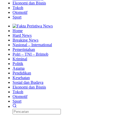
Ekonomi dan Bisnis
Tokoh
Otomotif
Sport
Home
Hard News
Breaking News
Nasional – International
Pemerintahan
Polri – TNI – Brimob
Kriminal
Politik
Agama
Pendidikan
Kesehatan
Sosial dan Budaya
Ekonomi dan Bisnis
Tokoh
Otomotif
Sport