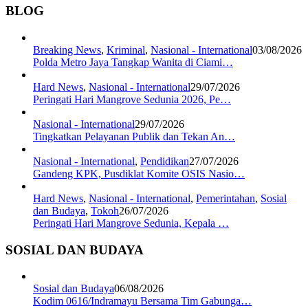
BLOG
Breaking News
,
Kriminal
,
Nasional - International
03/08/2026
Polda Metro Jaya Tangkap Wanita di Ciami…
Hard News
,
Nasional - International
29/07/2026
Peringati Hari Mangrove Sedunia 2026, Pe…
Nasional - International
29/07/2026
Tingkatkan Pelayanan Publik dan Tekan An…
Nasional - International
,
Pendidikan
27/07/2026
Gandeng KPK, Pusdiklat Komite OSIS Nasio…
Hard News
,
Nasional - International
,
Pemerintahan
,
Sosial
dan Budaya
,
Tokoh
26/07/2026
Peringati Hari Mangrove Sedunia, Kepala …
SOSIAL DAN BUDAYA
Sosial dan Budaya
06/08/2026
Kodim 0616/Indramayu Bersama Tim Gabunga…