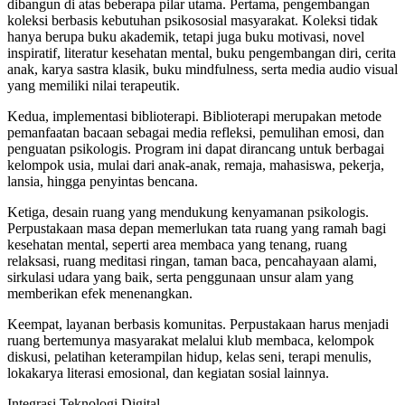
dibangun di atas beberapa pilar utama. Pertama, pengembangan
koleksi berbasis kebutuhan psikososial masyarakat. Koleksi tidak
hanya berupa buku akademik, tetapi juga buku motivasi, novel
inspiratif, literatur kesehatan mental, buku pengembangan diri, cerita
anak, karya sastra klasik, buku mindfulness, serta media audio visual
yang memiliki nilai terapeutik.
Kedua, implementasi biblioterapi. Biblioterapi merupakan metode
pemanfaatan bacaan sebagai media refleksi, pemulihan emosi, dan
penguatan psikologis. Program ini dapat dirancang untuk berbagai
kelompok usia, mulai dari anak-anak, remaja, mahasiswa, pekerja,
lansia, hingga penyintas bencana.
Ketiga, desain ruang yang mendukung kenyamanan psikologis.
Perpustakaan masa depan memerlukan tata ruang yang ramah bagi
kesehatan mental, seperti area membaca yang tenang, ruang
relaksasi, ruang meditasi ringan, taman baca, pencahayaan alami,
sirkulasi udara yang baik, serta penggunaan unsur alam yang
memberikan efek menenangkan.
Keempat, layanan berbasis komunitas. Perpustakaan harus menjadi
ruang bertemunya masyarakat melalui klub membaca, kelompok
diskusi, pelatihan keterampilan hidup, kelas seni, terapi menulis,
lokakarya literasi emosional, dan kegiatan sosial lainnya.
Integrasi Teknologi Digital