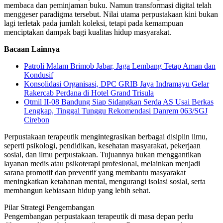
membaca dan peminjaman buku. Namun transformasi digital telah
menggeser paradigma tersebut. Nilai utama perpustakaan kini bukan
lagi terletak pada jumlah koleksi, tetapi pada kemampuan
menciptakan dampak bagi kualitas hidup masyarakat.
Bacaan Lainnya
Patroli Malam Brimob Jabar, Jaga Lembang Tetap Aman dan
Kondusif
Konsolidasi Organisasi, DPC GRIB Jaya Indramayu Gelar
Rakercab Perdana di Hotel Grand Trisula
Otmil II-08 Bandung Siap Sidangkan Serda AS Usai Berkas
Lengkap, Tinggal Tunggu Rekomendasi Danrem 063/SGJ
Cirebon
Perpustakaan terapeutik mengintegrasikan berbagai disiplin ilmu,
seperti psikologi, pendidikan, kesehatan masyarakat, pekerjaan
sosial, dan ilmu perpustakaan. Tujuannya bukan menggantikan
layanan medis atau psikoterapi profesional, melainkan menjadi
sarana promotif dan preventif yang membantu masyarakat
meningkatkan ketahanan mental, mengurangi isolasi sosial, serta
membangun kebiasaan hidup yang lebih sehat.
Pilar Strategi Pengembangan
Pengembangan perpustakaan terapeutik di masa depan perlu