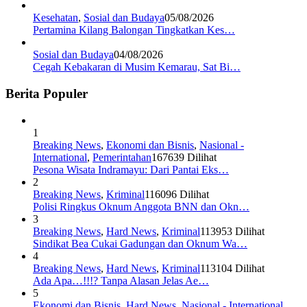
Kesehatan
,
Sosial dan Budaya
05/08/2026
Pertamina Kilang Balongan Tingkatkan Kes…
Sosial dan Budaya
04/08/2026
Cegah Kebakaran di Musim Kemarau, Sat Bi…
Berita Populer
1
Breaking News
,
Ekonomi dan Bisnis
,
Nasional -
International
,
Pemerintahan
167639 Dilihat
Pesona Wisata Indramayu: Dari Pantai Eks…
2
Breaking News
,
Kriminal
116096 Dilihat
Polisi Ringkus Oknum Anggota BNN dan Okn…
3
Breaking News
,
Hard News
,
Kriminal
113953 Dilihat
Sindikat Bea Cukai Gadungan dan Oknum Wa…
4
Breaking News
,
Hard News
,
Kriminal
113104 Dilihat
Ada Apa…!!!? Tanpa Alasan Jelas Ae…
5
Ekonomi dan Bisnis
,
Hard News
,
Nasional - International
,