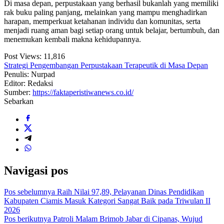
Di masa depan, perpustakaan yang berhasil bukanlah yang memiliki
rak buku paling panjang, melainkan yang mampu menghadirkan
harapan, memperkuat ketahanan individu dan komunitas, serta
menjadi ruang aman bagi setiap orang untuk belajar, bertumbuh, dan
menemukan kembali makna kehidupannya.
Post Views:
11,816
Strategi Pengembangan Perpustakaan Terapeutik di Masa Depan
Penulis: Nurpad
Editor: Redaksi
Sumber:
https://faktaperistiwanews.co.id/
Sebarkan
Navigasi pos
Pos sebelumnya
Raih Nilai 97,89, Pelayanan Dinas Pendidikan
Kabupaten Ciamis Masuk Kategori Sangat Baik pada Triwulan II
2026
Pos berikutnya
Patroli Malam Brimob Jabar di Cipanas, Wujud