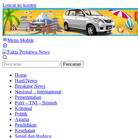
Loncat ke konten
Menu Mobile
Pencarian
Home
Hard News
Breaking News
Nasional – International
Pemerintahan
Polri – TNI – Brimob
Kriminal
Politik
Agama
Pendidikan
Kesehatan
Sosial dan Budaya