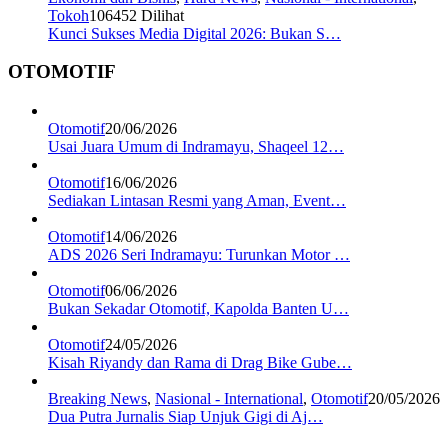
Tokoh
106452 Dilihat
Kunci Sukses Media Digital 2026: Bukan S…
OTOMOTIF
Otomotif
20/06/2026
Usai Juara Umum di Indramayu, Shaqeel 12…
Otomotif
16/06/2026
Sediakan Lintasan Resmi yang Aman, Event…
Otomotif
14/06/2026
ADS 2026 Seri Indramayu: Turunkan Motor …
Otomotif
06/06/2026
Bukan Sekadar Otomotif, Kapolda Banten U…
Otomotif
24/05/2026
Kisah Riyandy dan Rama di Drag Bike Gube…
Breaking News
,
Nasional - International
,
Otomotif
20/05/2026
Dua Putra Jurnalis Siap Unjuk Gigi di Aj…