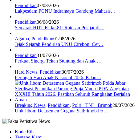
Pendidikan
07/08/2026
Lakpesdam PCNU Indramayu Gandeng Mahasis…
Pendidikan
06/08/2026
Semarak HUT RI ke-81: Ratusan Pelajar di…
Agama
,
Pendidikan
01/08/2026
Jejak Sejarah Pendirian UNU Cirebon: Cet…
Pendidikan
31/07/2026
Perkuat Sinergi Tekan Stunting dan Anak …
Hard News
,
Pendidikan
30/07/2026
Peringati Hari Anak Nasional 2026, Kilan…
Breaking News
,
Pendidikan
,
Polri - TNI - Brimob
29/07/2026
Unit Jibom Detasemen Gegana Satbrimob Po…
Kode Etik
Tentang Kami