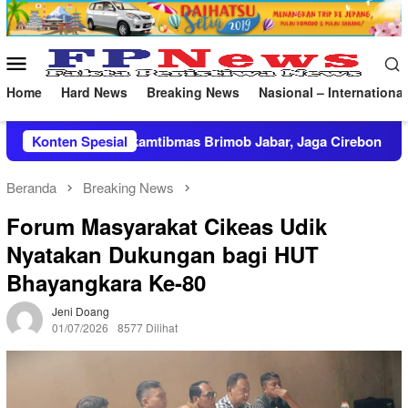
Loncat
ke
konten
Menu
Mobile
Home
Hard News
Breaking News
Nasional – International
oli Harkamtibmas Brimob Jabar, Jaga Cirebon Tetap Kondusif
Konten Spesial
Beranda
Breaking News
Forum Masyarakat Cikeas Udik
Nyatakan Dukungan bagi HUT
Bhayangkara Ke-80
Jeni Doang
01/07/2026
8577 Dilihat