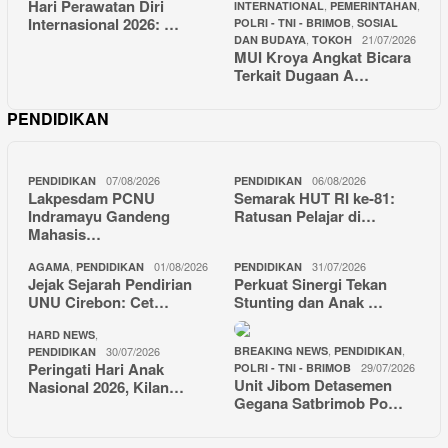
Hari Perawatan Diri
,
,
INTERNATIONAL
PEMERINTAHAN
Internasional 2026: …
,
POLRI - TNI - BRIMOB
SOSIAL
,
21/07/2026
DAN BUDAYA
TOKOH
MUI Kroya Angkat Bicara
Terkait Dugaan A…
PENDIDIKAN
07/08/2026
06/08/2026
PENDIDIKAN
PENDIDIKAN
Lakpesdam PCNU
Semarak HUT RI ke-81:
Indramayu Gandeng
Ratusan Pelajar di…
Mahasis…
,
01/08/2026
31/07/2026
AGAMA
PENDIDIKAN
PENDIDIKAN
Jejak Sejarah Pendirian
Perkuat Sinergi Tekan
UNU Cirebon: Cet…
Stunting dan Anak …
,
HARD NEWS
,
,
30/07/2026
BREAKING NEWS
PENDIDIKAN
PENDIDIKAN
Peringati Hari Anak
29/07/2026
POLRI - TNI - BRIMOB
Unit Jibom Detasemen
Nasional 2026, Kilan…
Gegana Satbrimob Po…