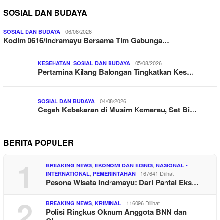
SOSIAL DAN BUDAYA
06/08/2026
SOSIAL DAN BUDAYA
Kodim 0616/Indramayu Bersama Tim Gabunga…
,
05/08/2026
KESEHATAN
SOSIAL DAN BUDAYA
Pertamina Kilang Balongan Tingkatkan Kes…
04/08/2026
SOSIAL DAN BUDAYA
Cegah Kebakaran di Musim Kemarau, Sat Bi…
BERITA POPULER
1
,
,
BREAKING NEWS
EKONOMI DAN BISNIS
NASIONAL -
,
167641 Dilihat
INTERNATIONAL
PEMERINTAHAN
Pesona Wisata Indramayu: Dari Pantai Eks…
2
,
116096 Dilihat
BREAKING NEWS
KRIMINAL
Polisi Ringkus Oknum Anggota BNN dan