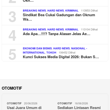
Okn…
3
,
,
113953 Dilihat
BREAKING NEWS
HARD NEWS
KRIMINAL
Sindikat Bea Cukai Gadungan dan Oknum
Wa…
4
,
,
113104 Dilihat
BREAKING NEWS
HARD NEWS
KRIMINAL
Ada Apa…!!!? Tanpa Alasan Jelas Ae…
5
,
,
EKONOMI DAN BISNIS
HARD NEWS
NASIONAL -
,
106452 Dilihat
INTERNATIONAL
TOKOH
Kunci Sukses Media Digital 2026: Bukan S…
OTOMOTIF
20/06/2026
16/06/2026
OTOMOTIF
OTOMOTIF
Usai Juara Umum di
Sediakan Lintasan Resmi