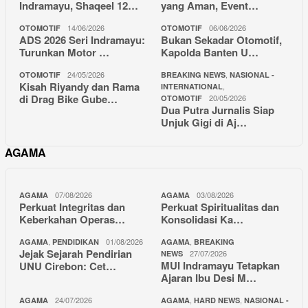
Indramayu, Shaqeel 12…
yang Aman, Event…
14/06/2026
06/06/2026
OTOMOTIF
OTOMOTIF
ADS 2026 Seri Indramayu:
Bukan Sekadar Otomotif,
Turunkan Motor …
Kapolda Banten U…
24/05/2026
,
OTOMOTIF
BREAKING NEWS
NASIONAL -
Kisah Riyandy dan Rama
,
INTERNATIONAL
di Drag Bike Gube…
20/05/2026
OTOMOTIF
Dua Putra Jurnalis Siap
Unjuk Gigi di Aj…
AGAMA
07/08/2026
03/08/2026
AGAMA
AGAMA
Perkuat Integritas dan
Perkuat Spiritualitas dan
Keberkahan Operas…
Konsolidasi Ka…
,
01/08/2026
,
AGAMA
PENDIDIKAN
AGAMA
BREAKING
Jejak Sejarah Pendirian
27/07/2026
NEWS
MUI Indramayu Tetapkan
UNU Cirebon: Cet…
Ajaran Ibu Desi M…
24/07/2026
,
,
AGAMA
AGAMA
HARD NEWS
NASIONAL -