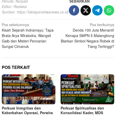
Penulis: Nurpad
SEBARKAN
Editor: Redaksi
Sumber:
https://faktaperistiwanews.co.id/
Navigasi
Pos sebelumnya
Pos berikutnya
Kisah Sejarah Indramayu: Tapa
Denda 100 Juta Menanti!
pos
Brata Arya Wiralodra, Wangsit
Kenapa SMPN 5 Malangbong
Gaib dan Misteri Pencarian
Biarkan Simbol Negara Robek di
Sungai Cimanuk
Tiang Tertinggi?
POS TERKAIT
Perkuat Integritas dan
Perkuat Spiritualitas dan
Keberkahan Operasi, Perwira
Konsolidasi Kader, MDS