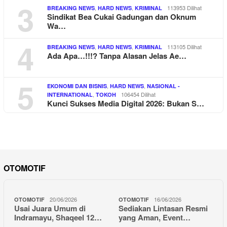
3
,
,
113953 Dilihat
BREAKING NEWS
HARD NEWS
KRIMINAL
Sindikat Bea Cukai Gadungan dan Oknum
Wa…
4
,
,
113105 Dilihat
BREAKING NEWS
HARD NEWS
KRIMINAL
Ada Apa…!!!? Tanpa Alasan Jelas Ae…
5
,
,
EKONOMI DAN BISNIS
HARD NEWS
NASIONAL -
,
106454 Dilihat
INTERNATIONAL
TOKOH
Kunci Sukses Media Digital 2026: Bukan S…
OTOMOTIF
20/06/2026
16/06/2026
OTOMOTIF
OTOMOTIF
Usai Juara Umum di
Sediakan Lintasan Resmi
Indramayu, Shaqeel 12…
yang Aman, Event…