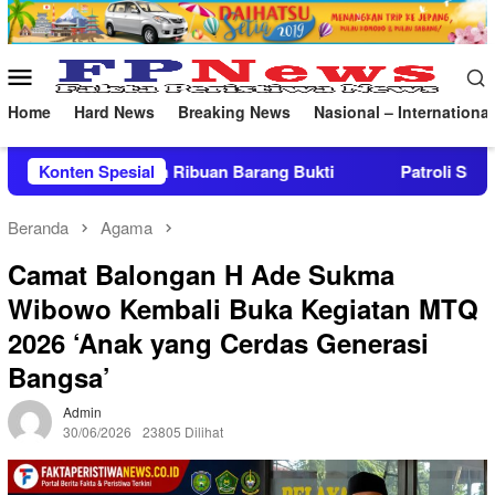
Loncat
ke
konten
Menu
Mobile
Home
Hard News
Breaking News
Nasional – International
g Bukti
Konten Spesial
Patroli Skala Besar Brimob Jabar Bersama For
Beranda
Agama
Camat Balongan H Ade Sukma
Wibowo Kembali Buka Kegiatan MTQ
2026 ‘Anak yang Cerdas Generasi
Bangsa’
Admin
30/06/2026
23805 Dilihat