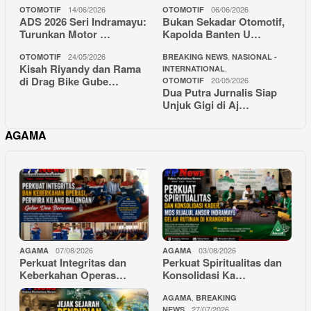
14/06/2026
06/06/2026
OTOMOTIF
OTOMOTIF
ADS 2026 Seri Indramayu:
Bukan Sekadar Otomotif,
Turunkan Motor …
Kapolda Banten U…
24/05/2026
,
OTOMOTIF
BREAKING NEWS
NASIONAL -
Kisah Riyandy dan Rama
,
INTERNATIONAL
di Drag Bike Gube…
20/05/2026
OTOMOTIF
Dua Putra Jurnalis Siap
Unjuk Gigi di Aj…
AGAMA
07/08/2026
03/08/2026
AGAMA
AGAMA
Perkuat Integritas dan
Perkuat Spiritualitas dan
Keberkahan Operas…
Konsolidasi Ka…
,
AGAMA
BREAKING
27/07/2026
NEWS