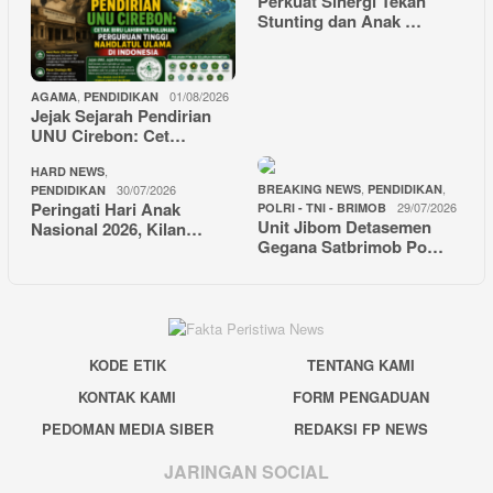
Perkuat Sinergi Tekan
Stunting dan Anak …
,
01/08/2026
AGAMA
PENDIDIKAN
Jejak Sejarah Pendirian
UNU Cirebon: Cet…
,
HARD NEWS
,
,
30/07/2026
BREAKING NEWS
PENDIDIKAN
PENDIDIKAN
Peringati Hari Anak
29/07/2026
POLRI - TNI - BRIMOB
Unit Jibom Detasemen
Nasional 2026, Kilan…
Gegana Satbrimob Po…
KODE ETIK
TENTANG KAMI
KONTAK KAMI
FORM PENGADUAN
PEDOMAN MEDIA SIBER
REDAKSI FP NEWS
JARINGAN SOCIAL