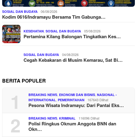
06/08/2026
SOSIAL DAN BUDAYA
Kodim 0616/Indramayu Bersama Tim Gabunga…
,
05/08/2026
KESEHATAN
SOSIAL DAN BUDAYA
Pertamina Kilang Balongan Tingkatkan Kes…
04/08/2026
SOSIAL DAN BUDAYA
Cegah Kebakaran di Musim Kemarau, Sat Bi…
BERITA POPULER
1
,
,
BREAKING NEWS
EKONOMI DAN BISNIS
NASIONAL -
,
167643 Dilihat
INTERNATIONAL
PEMERINTAHAN
Pesona Wisata Indramayu: Dari Pantai Eks…
2
,
116096 Dilihat
BREAKING NEWS
KRIMINAL
Polisi Ringkus Oknum Anggota BNN dan
Okn…