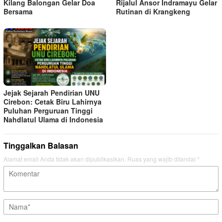
Kilang Balongan Gelar Doa
Rijalul Ansor Indramayu Gelar
Bersama
Rutinan di Krangkeng
Jejak Sejarah Pendirian UNU
Cirebon: Cetak Biru Lahirnya
Puluhan Perguruan Tinggi
Nahdlatul Ulama di Indonesia
Tinggalkan Balasan
Alamat email Anda tidak akan dipublikasikan.
Ruas yang wajib ditandai
*