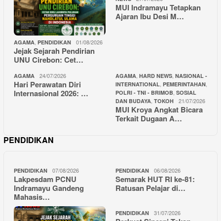
MUI Indramayu Tetapkan
Ajaran Ibu Desi M…
,
01/08/2026
AGAMA
PENDIDIKAN
Jejak Sejarah Pendirian
UNU Cirebon: Cet…
24/07/2026
,
,
AGAMA
AGAMA
HARD NEWS
NASIONAL -
Hari Perawatan Diri
,
,
INTERNATIONAL
PEMERINTAHAN
Internasional 2026: …
,
POLRI - TNI - BRIMOB
SOSIAL
,
21/07/2026
DAN BUDAYA
TOKOH
MUI Kroya Angkat Bicara
Terkait Dugaan A…
PENDIDIKAN
07/08/2026
06/08/2026
PENDIDIKAN
PENDIDIKAN
Lakpesdam PCNU
Semarak HUT RI ke-81:
Indramayu Gandeng
Ratusan Pelajar di…
Mahasis…
31/07/2026
PENDIDIKAN