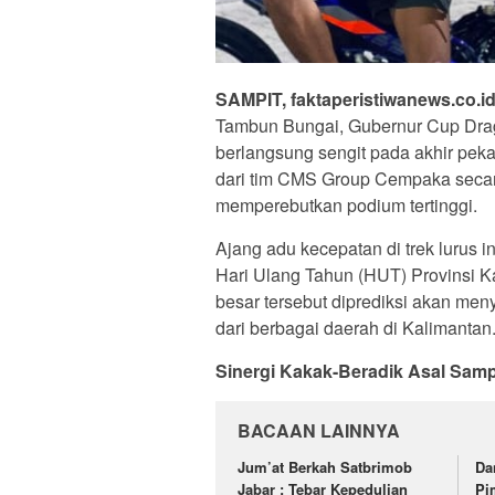
SAMPIT, faktaperistiwanews.co.i
Tambun Bungai, Gubernur Cup Drag
berlangsung sengit pada akhir pek
dari tim CMS Group Cempaka secar
memperebutkan podium tertinggi.
Ajang adu kecepatan di trek lurus 
Hari Ulang Tahun (HUT) Provinsi K
besar tersebut diprediksi akan men
dari berbagai daerah di Kalimantan
Sinergi Kakak-Beradik Asal Sampi
BACAAN LAINNYA
Jum’at Berkah Satbrimob
Da
Jabar : Tebar Kepedulian
Pi