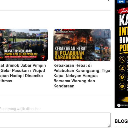
at Brimob Jabar Pimpin
Kebakaran Hebat di
 Gelar Pasukan : Wujud
Pelabuhan Karangsong, Tiga
apan Hadapi Dinamika
Kapal Nelayan Hangus
tibmas
Bersama Warung dan
Kendaraan
Ruas yang wajib ditandai
*
BLOG