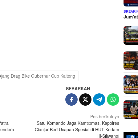
BREAKI
Jum’at
i Ajang Drag Bike Gubernur Cup Kalteng
SEBARKAN
Pos berikutnya
Patra
Satu Komando Jaga Kamtibmas, Kapolres
Bendera
Cianjur Beri Ucapan Spesial di HUT Kodam
III/Siliwangi