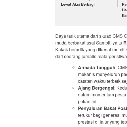
Lewat Aksi Berbagi
Pa
Ha
Ka
Daya tarik utama dari skuad CMS G
muda berbakat asal Sampit, yaitu
R
Kakak-beradik yang dikenal memilik
dari seorang jurnalis mata-peristiw
Armada Tangguh
: CM
mekanis menyeluruh pad
catatan waktu terbaik sej
Ajang Bergengsi
: Kedu
dalam momentum pesta o
pekan ini.
Penyaluran Bakat Posit
terukur bagi generasi 
prestasi di jalur yang tep