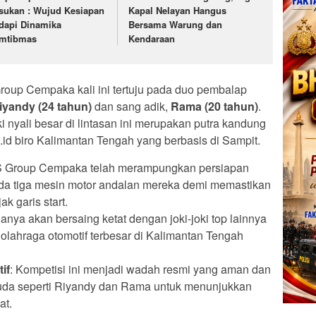
sukan : Wujud Kesiapan
Kapal Nelayan Hangus
dapi Dinamika
Bersama Warung dan
mtibmas
Kendaraan
roup Cempaka kali ini tertuju pada duo pembalap
iyandy (24 tahun)
dan sang adik,
Rama (20 tahun)
.
i nyali besar di lintasan ini merupakan putra kandung
a.id biro Kalimantan Tengah yang berbasis di Sampit.
S Group Cempaka telah merampungkan persiapan
a tiga mesin motor andalan mereka demi memastikan
ak garis start.
anya akan bersaing ketat dengan joki-joki top lainnya
lahraga otomotif terbesar di Kalimantan Tengah
if
: Kompetisi ini menjadi wadah resmi yang aman dan
muda seperti Riyandy dan Rama untuk menunjukkan
at.