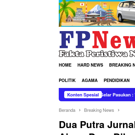
Loncat
ke
konten
HOME
HARD NEWS
BREAKING 
POLITIK
AGAMA
PENDIDIKAN
 Jabar Pimpin Apel Gelar Pasukan : Wujud Kesiapan Hadapi Di
Konten Spesial
Beranda
Breaking News
Dua Putra Jurnal