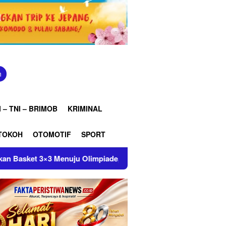
n
 – TNI – BRIMOB
KRIMINAL
TOKOH
OTOMOTIF
SPORT
piade, DPP Perbasi Gandeng Pakar FIBA Nicolas Widmer