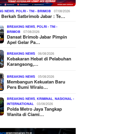
,
07/08/2026
NG NEWS
POLRI - TNI - BRIMOB
 Berkah Satbrimob Jabar : Te…
,
BREAKING NEWS
POLRI - TNI -
07/08/2026
BRIMOB
Dansat Brimob Jabar Pimpin
Apel Gelar Pa…
06/08/2026
BREAKING NEWS
Kebakaran Hebat di Pelabuhan
Karangsong,…
05/08/2026
BREAKING NEWS
Membangun Kekuatan Baru
Pers Bumi Wiralo…
,
,
BREAKING NEWS
KRIMINAL
NASIONAL -
03/08/2026
INTERNATIONAL
Polda Metro Jaya Tangkap
Wanita di Ciami…