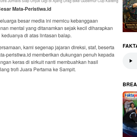
utra Jurnalis Siap Unjuk Gigi di Ajang Drag Bike Gubernur Cup Kalteng
sar Mata-Peristiwa.id
n keluarga besar media ini memicu kebanggaan
plinan mental yang ditanamkan sejak kecil diharapkan
duanya di atas lintasan balap.
FAKT
rsamaan, kami segenap jajaran direksi, staf, beserta
ata-peristiwa.id memberikan dukungan penuh kepada
an keras di sirkuit nanti membuahkan hasil
ng trofi Juara Pertama ke Sampit.
BREA