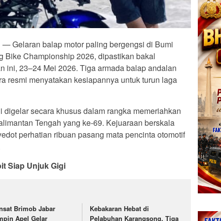
d
— Gelaran balap motor paling bergengsi di Bumi
 Bike Championship 2026, dipastikan bakal
an ini, 23–24 Mei 2026. Tiga armada balap andalan
a resmi menyatakan kesiapannya untuk turun laga
ini digelar secara khusus dalam rangka memeriahkan
alimantan Tengah yang ke-69. Kejuaraan berskala
yedot perhatian ribuan pasang mata pencinta otomotif
.
t Siap Unjuk Gigi
nsat Brimob Jabar
Kebakaran Hebat di
mpin Apel Gelar
Pelabuhan Karangsong, Tiga