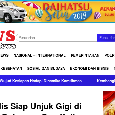
Pencaria
NEWS
NASIONAL – INTERNATIONAL
PEMERINTAHAN
POLRI
KESEHATAN
SOSIAL DAN BUDAYA
EKONOMI DAN BISNIS
namika Kamtibmas
Kembangkan Basket 3×3 Menuju Olim
is Siap Unjuk Gigi di