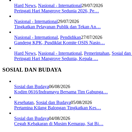
Hard News
,
Nasional - International
29/07/2026
Peringati Hari Mangrove Sedunia 2026, Pe…
Nasional - International
29/07/2026
Tingkatkan Pelayanan Publik dan Tekan An…
Nasional - International
,
Pendidikan
27/07/2026
Gandeng KPK, Pusdiklat Komite OSIS Nasio…
Hard News
,
Nasional - International
,
Pemerintahan
,
Sosial da
Peringati Hari Mangrove Sedunia, Kepala …
SOSIAL DAN BUDAYA
Sosial dan Budaya
06/08/2026
Kodim 0616/Indramayu Bersama Tim Gabunga…
Kesehatan
,
Sosial dan Budaya
05/08/2026
Pertamina Kilang Balongan Tingkatkan Kes…
Sosial dan Budaya
04/08/2026
Cegah Kebakaran di Musim Kemarau, Sat Bi…