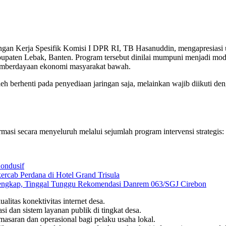
gan Kerja Spesifik Komisi I DPR RI, TB Hasanuddin, mengapresiasi
en Lebak, Banten. Program tersebut dinilai mumpuni menjadi model pe
pemberdayaan ekonomi masyarakat bawah.
oleh berhenti pada penyediaan jaringan saja, melainkan wajib diikuti
masi secara menyeluruh melalui sejumlah program intervensi strategis:
ondusif
rcab Perdana di Hotel Grand Trisula
Lengkap, Tinggal Tunggu Rekomendasi Danrem 063/SGJ Cirebon
alitas konektivitas internet desa.
si dan sistem layanan publik di tingkat desa.
masaran dan operasional bagi pelaku usaha lokal.