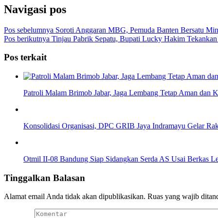
Navigasi pos
Pos sebelumnya
Soroti Anggaran MBG, Pemuda Banten Bersatu Mint
Pos berikutnya
Tinjau Pabrik Sepatu, Bupati Lucky Hakim Tekankan
Pos terkait
Patroli Malam Brimob Jabar, Jaga Lembang Tetap Aman dan K
Konsolidasi Organisasi, DPC GRIB Jaya Indramayu Gelar Rake
Otmil II-08 Bandung Siap Sidangkan Serda AS Usai Berkas 
Tinggalkan Balasan
Alamat email Anda tidak akan dipublikasikan.
Ruas yang wajib ditan