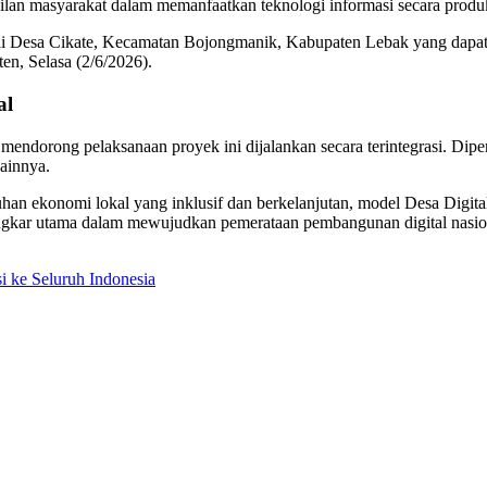
ilan masyarakat dalam memanfaatkan teknologi informasi secara produk
di Desa Cikate, Kecamatan Bojongmanik, Kabupaten Lebak yang dapat d
n, Selasa (2/6/2026).
al
endorong pelaksanaan proyek ini dijalankan secara terintegrasi. Di
lainnya.
an ekonomi lokal yang inklusif dan berkelanjutan, model Desa Digital 
 jangkar utama dalam mewujudkan pemerataan pembangunan digital nasio
i ke Seluruh Indonesia