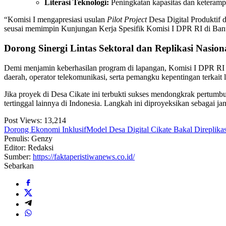
Literasi Teknologi:
Peningkatan kapasitas dan keteramp
“Komisi I mengapresiasi usulan
Pilot Project
Desa Digital Produktif 
seusai memimpin Kunjungan Kerja Spesifik Komisi I DPR RI di Bante
Dorong Sinergi Lintas Sektoral dan Replikasi Nasion
Demi menjamin keberhasilan program di lapangan, Komisi I DPR RI m
daerah, operator telekomunikasi, serta pemangku kepentingan terkait 
Jika proyek di Desa Cikate ini terbukti sukses mendongkrak pertumbuh
tertinggal lainnya di Indonesia. Langkah ini diproyeksikan sebagai
Post Views:
13,214
Dorong Ekonomi Inklusif
Model Desa Digital Cikate Bakal Direplikas
Penulis: Genzy
Editor: Redaksi
Sumber:
https://faktaperistiwanews.co.id/
Sebarkan