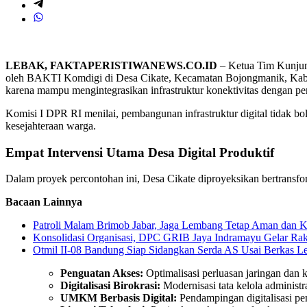
LEBAK, FAKTAPERISTIWANEWS.CO.ID
– Ketua Tim Kunjun
oleh BAKTI Komdigi di Desa Cikate, Kecamatan Bojongmanik, Kabupat
karena mampu mengintegrasikan infrastruktur konektivitas dengan 
Komisi I DPR RI menilai, pembangunan infrastruktur digital tidak b
kesejahteraan warga.
Empat Intervensi Utama Desa Digital Produktif
Dalam proyek percontohan ini, Desa Cikate diproyeksikan bertransfor
Bacaan Lainnya
Patroli Malam Brimob Jabar, Jaga Lembang Tetap Aman dan K
Konsolidasi Organisasi, DPC GRIB Jaya Indramayu Gelar Rake
Otmil II-08 Bandung Siap Sidangkan Serda AS Usai Berkas 
Penguatan Akses:
Optimalisasi perluasan jaringan dan ku
Digitalisasi Birokrasi:
Modernisasi tata kelola administra
UMKM Berbasis Digital:
Pendampingan digitalisasi pe