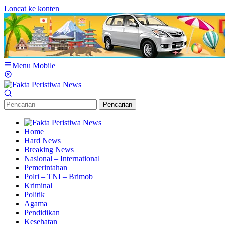
Loncat ke konten
Menu Mobile
Pencarian
Home
Hard News
Breaking News
Nasional – International
Pemerintahan
Polri – TNI – Brimob
Kriminal
Politik
Agama
Pendidikan
Kesehatan