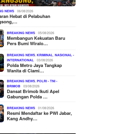
06/08/2026
NG NEWS
ran Hebat di Pelabuhan
gsong,…
05/08/2026
BREAKING NEWS
Membangun Kekuatan Baru
Pers Bumi Wiralo…
,
,
BREAKING NEWS
KRIMINAL
NASIONAL -
03/08/2026
INTERNATIONAL
Polda Metro Jaya Tangkap
Wanita di Ciami…
,
BREAKING NEWS
POLRI - TNI -
03/08/2026
BRIMOB
Dansat Brimob Ikuti Apel
Gabungan Polda …
01/08/2026
BREAKING NEWS
Resmi Mendaftar ke PWI Jabar,
Kang Andhy…