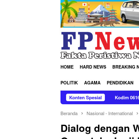
Loncat
ke
konten
HOME
HARD NEWS
BREAKING 
POLITIK
AGAMA
PENDIDIKAN
 Lomba Gerak Jalan
Kodim 0616/Indramayu Bersama Tim 
Konten Spesial
Beranda
Nasional - International
Dialog dengan 