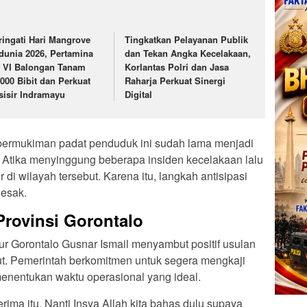
ringati Hari Mangrove
Tingkatkan Pelayanan Publik
dunia 2026, Pertamina
dan Tekan Angka Kecelakaan,
 VI Balongan Tanam
Korlantas Polri dan Jasa
.000 Bibit dan Perkuat
Raharja Perkuat Sinergi
sisir Indramayu
Digital
permukiman padat penduduk ini sudah lama menjadi
, Atika menyinggung beberapa insiden kecelakaan lalu
r di wilayah tersebut. Karena itu, langkah antisipasi
desak.
rovinsi Gorontalo
 Gorontalo Gusnar Ismail menyambut positif usulan
ut. Pemerintah berkomitmen untuk segera mengkaji
 menentukan waktu operasional yang ideal.
erima itu. Nanti Insya Allah kita bahas dulu supaya