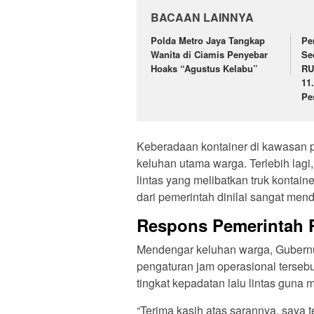
BACAAN LAINNYA
Polda Metro Jaya Tangkap
Pe
Wanita di Ciamis Penyebar
Se
Hoaks “Agustus Kelabu”
RU
11
Pe
Keberadaan kontainer di kawasan 
keluhan utama warga. Terlebih lagi
lintas yang melibatkan truk kontaine
dari pemerintah dinilai sangat men
Respons Pemerintah P
Mendengar keluhan warga, Gubernur
pengaturan jam operasional terseb
tingkat kepadatan lalu lintas guna
“Terima kasih atas sarannya, saya t