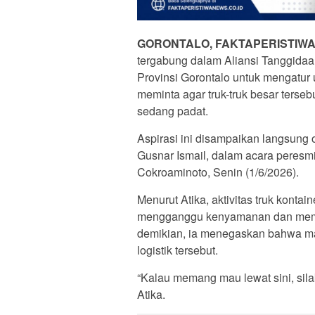
GORONTALO, FAKTAPERISTIWA
tergabung dalam Aliansi Tanggida
Provinsi Gorontalo untuk mengatur
meminta agar truk-truk besar terseb
sedang padat.
Aspirasi ini disampaikan langsung 
Gusnar Ismail, dalam acara peresm
Cokroaminoto, Senin (1/6/2026).
Menurut Atika, aktivitas truk konta
mengganggu kenyamanan dan memb
demikian, ia menegaskan bahwa ma
logistik tersebut.
“Kalau memang mau lewat sini, silak
Atika.