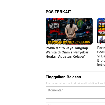
POS TERKAIT
Peri
Polda Metro Jaya Tangkap
Sedu
Wanita di Ciamis Penyebar
VI B
Hoaks “Agustus Kelabu”
Bibi
Indr
Tinggalkan Balasan
Alamat email Anda tidak akan dipublikasikan.