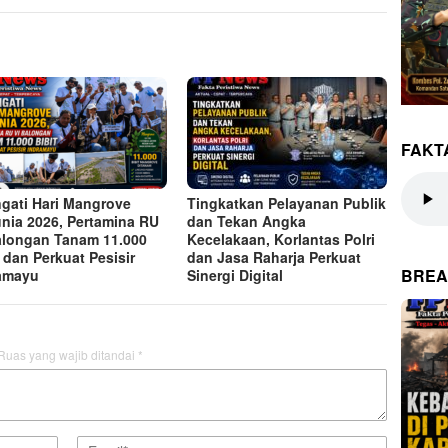
FAKT
ngati Hari Mangrove
Tingkatkan Pelayanan Publik
nia 2026, Pertamina RU
dan Tekan Angka
alongan Tanam 11.000
Kecelakaan, Korlantas Polri
t dan Perkuat Pesisir
dan Jasa Raharja Perkuat
BREA
amayu
Sinergi Digital
Ruas yang wajib ditandai
*