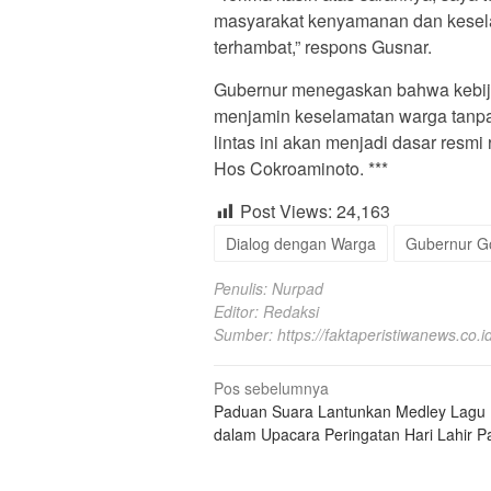
masyarakat kenyamanan dan kesela
terhambat,” respons Gusnar.
Gubernur menegaskan bahwa kebijaka
menjamin keselamatan warga tanpa m
lintas ini akan menjadi dasar resmi
Hos Cokroaminoto. ***
Post Views:
24,163
Dialog dengan Warga
Gubernur Go
Penulis: Nurpad
Editor: Redaksi
Sumber:
https://faktaperistiwanews.co.id
Navigasi
Pos sebelumnya
Paduan Suara Lantunkan Medley Lagu
pos
dalam Upacara Peringatan Hari Lahir P