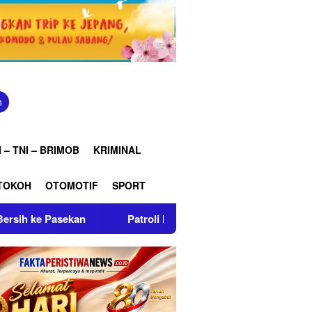
n
 – TNI – BRIMOB
KRIMINAL
TOKOH
OTOMOTIF
SPORT
Patroli Malam Brimob Jabar, Jaga Lembang Tetap Aman dan Ko