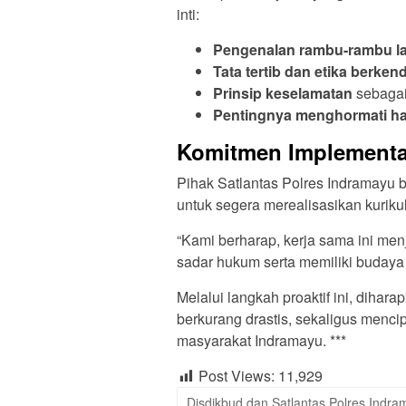
inti:
Pengenalan rambu-rambu lal
Tata tertib dan etika berken
Prinsip keselamatan
sebagai
Pentingnya menghormati h
Komitmen Implementas
Pihak Satlantas Polres Indramayu
untuk segera merealisasikan kuriku
“Kami berharap, kerja sama ini me
sadar hukum serta memiliki budaya t
Melalui langkah proaktif ini, dihar
berkurang drastis, sekaligus menc
masyarakat Indramayu. ***
Post Views:
11,929
Disdikbud dan Satlantas Polres Indra