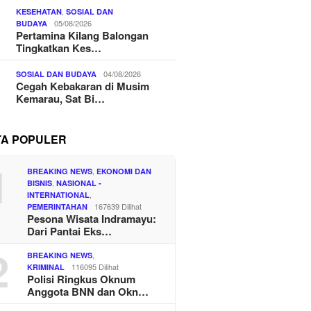
,
KESEHATAN
SOSIAL DAN
05/08/2026
BUDAYA
Pertamina Kilang Balongan
Tingkatkan Kes…
04/08/2026
SOSIAL DAN BUDAYA
Cegah Kebakaran di Musim
Kemarau, Sat Bi…
TA POPULER
1
,
BREAKING NEWS
EKONOMI DAN
,
BISNIS
NASIONAL -
,
INTERNATIONAL
167639 Dilihat
PEMERINTAHAN
Pesona Wisata Indramayu:
Dari Pantai Eks…
2
,
BREAKING NEWS
116095 Dilihat
KRIMINAL
Polisi Ringkus Oknum
Anggota BNN dan Okn…