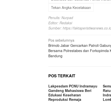
Tekan Angka Kecelakaan
Penulis: Nurpad
Editor: Redaksi
Sumber:
https://faktaperistiwanews.co.id
Navigasi
Pos sebelumnya
Brimob Jabar Gencarkan Patroli Gabun
pos
Bersama Polrestabes dan Forkopimda 
Bandung
POS TERKAIT
Lakpesdam PCNU Indramayu
Sema
Gandeng Mahasiswa Beri
Ratu
Edukasi Kesehatan
Indr
Reproduksi Remaja
Lomb