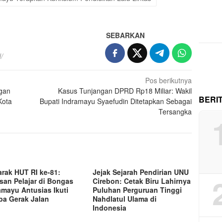
SEBARKAN
/
Pos berikutnya
gan
Kasus Tunjangan DPRD Rp18 Miliar: Wakil
BERI
Kota
Bupati Indramayu Syaefudin Ditetapkan Sebagai
Tersangka
rak HUT RI ke-81:
Jejak Sejarah Pendirian UNU
san Pelajar di Bongas
Cirebon: Cetak Biru Lahirnya
amayu Antusias Ikuti
Puluhan Perguruan Tinggi
a Gerak Jalan
Nahdlatul Ulama di
Indonesia