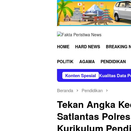
Loncat
ke
konten
HOME
HARD NEWS
BREAKING 
POLITIK
AGAMA
PENDIDIKAN
ar Doa Bersama
Tingkatkan Kualitas Data Pembangunan
Konten Spesial
Beranda
Pendidikan
Tekan Angka Ke
Satlantas Polre
Kurikulum Pendi