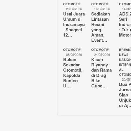
OTOMOTIF
OTOMOTIF
OTOMO
20/06/2026
16/06/2026
14/06
Usai Juara
Sediakan
ADS 
Umum di
Lintasan
Seri
Indramayu
Resmi
Indr
, Shaqeel
yang
: Tur
12…
Aman,
Moto
Event…
OTOMOTIF
OTOMOTIF
BREAK
06/06/2026
24/05/2026
,
NEWS
Bukan
Kisah
NASION
Sekadar
Riyandy
INTER
Otomotif,
dan Rama
,
AL
Kapolda
di Drag
OTOMO
20/05
Banten
Bike
Dua P
U…
Gube…
Jurna
Siap
Unjuk
di Aj