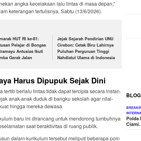
nekan angka kecelakaan lalu lintas di masa depan,”
am keterangan tertulisnya, Sabtu (13/6/2026).
marak HUT RI ke-81:
Jejak Sejarah Pendirian UNU
tusan Pelajar di Bongas
Cirebon: Cetak Biru Lahirnya
dramayu Antusias Ikuti
Puluhan Perguruan Tinggi
mba Gerak Jalan
Nahdlatul Ulama di Indonesia
aya Harus Dipupuk Sejak Dini
rtib berlalu lintas tidak dapat tercipta secara instan.
BLOG
ak anak-anak duduk di bangku sekolah agar nilai-
t kuat hingga mereka dewasa.
BREAKI
INTERN
Polda 
rikulum baru ini dirancang untuk mendorong tumbuhnya
Ciami
lamatan saat beraktivitas di ruang publik.
usun dalam kurikulum tersebut meliputi beberapa poin