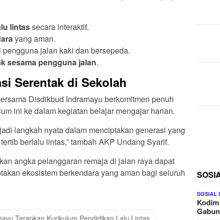
u lintas
secara interaktif.
dara
yang aman.
 pengguna jalan kaki dan bersepeda.
ak sesama pengguna jalan
.
i Serentak di Sekolah
 bersama Disdikbud Indramayu berkomitmen penuh
lum ini ke dalam kegiatan belajar mengajar harian.
njadi langkah nyata dalam menciptakan generasi yang
ertib berlalu lintas,” tambah AKP Undang Syarif.
apkan angka pelanggaran remaja di jalan raya dapat
iptakan ekosistem berkendara yang aman bagi seluruh
SOSI
SOSIAL
Kodim
Gabu
mayu Terapkan Kurikulum Pendidikan Lalu Lintas