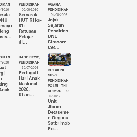
,
DIKAN
PENDIDIKAN
AGAMA
8/2026
06/08/2026
PENDIDIKAN
esda
Semarak
01/08/2026
Jejak
CNU
HUT RI ke-
Sejarah
amayu
81:
Pendirian
deng
Ratusan
UNU
asis…
Pelajar
Cirebon:
di…
Cet…
,
DIKAN
HARD NEWS
7/2026
PENDIDIKAN
uat
30/07/2026
BREAKING
Peringati
rgi
,
NEWS
Hari Anak
n
,
PENDIDIKAN
Nasional
ting
POLRI - TNI -
2026,
Anak
29/
BRIMOB
Kilan…
07/2026
Unit
Jibom
Detaseme
n Gegana
Satbrimob
Po…