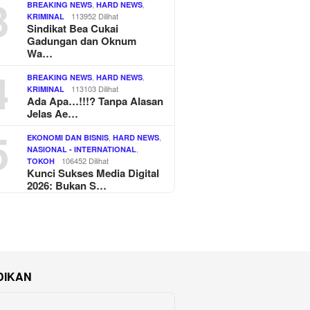
3
,
,
BREAKING NEWS
HARD NEWS
113952 Dilihat
KRIMINAL
Sindikat Bea Cukai
Gadungan dan Oknum
Wa…
4
,
,
BREAKING NEWS
HARD NEWS
113103 Dilihat
KRIMINAL
Ada Apa…!!!? Tanpa Alasan
Jelas Ae…
5
,
,
EKONOMI DAN BISNIS
HARD NEWS
,
NASIONAL - INTERNATIONAL
106452 Dilihat
TOKOH
Kunci Sukses Media Digital
2026: Bukan S…
DIKAN