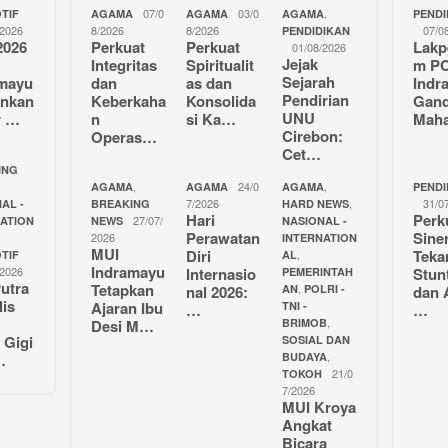
07/0
03/0
,
TIF
AGAMA
AGAMA
AGAMA
PENDI
/2026
8/2026
8/2026
07/0
PENDIDIKAN
2026
Perkuat
Perkuat
Lakp
01/08/2026
Jejak
Integritas
Spiritualit
m P
Sejarah
amayu
dan
as dan
Indr
Pendirian
unkan
Keberkaha
Konsolida
Gan
UNU
r …
n
si Ka…
Mah
Cirebon:
Operas…
Cet…
ING
,
24/0
,
AGAMA
AGAMA
AGAMA
PENDI
7/2026
,
31/0
AL -
BREAKING
HARD NEWS
Hari
Perk
27/07/
NATION
NEWS
NASIONAL -
Perawatan
Sine
2026
INTERNATION
MUI
Diri
Teka
,
TIF
AL
Indramayu
/2026
Internasio
Stun
PEMERINTAH
utra
Tetapkan
,
nal 2026:
AN
POLRI -
dan 
lis
Ajaran Ibu
TNI -
…
…
,
Desi M…
BRIMOB
 Gigi
SOSIAL DAN
,
…
BUDAYA
21/0
TOKOH
7/2026
MUI Kroya
Angkat
Bicara