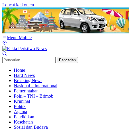
Loncat ke konten
Menu Mobile
Pencarian
Home
Hard News
Breaking News
Nasional – International
Pemerintahan
Polri – TNI – Brimob
Kriminal
Politik
Agama
Pendidikan
Kesehatan
Sosial dan Budaya