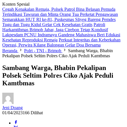
Konten Spesial
Cegah Kenakalan Remaja, Polsek Patrol Bina Belasan Pemuda
Terindikasi Tawuran dan Minta Orang Tua Perketat Pengawasan
Semarakkan HUT RI ke-81, Puskesmas Sliyeg Bareng Pemdes
Tugu dan Tugu Kidul Gelar Cek Kesehatan Gratis
Patroli
Harkamtibmas Brimob Jabar, Jaga Cirebon Tetap Kondusif
Lakpesdam PCNU Indramayu Gandeng Mahasiswa Beri Edukasi
Kesehatan Reproduksi Remaja
Perkuat Integritas dan Keberkahan
Operasi, Perwira Kilang Balongan Gelar Doa Bersama
Beranda
Polri - TNI - Brimob
Sambang Warga, Bhabin
Pekalipan Polsek Seltim Polres Ciko Ajak Peduli Kamtbmas
Sambang Warga, Bhabin Pekalipan
Polsek Seltim Polres Ciko Ajak Peduli
Kamtbmas
Jeni Doang
01/04/2023
166 Dilihat