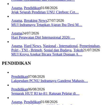
Agama
,
Pendidikan
01/08/2026
Jejak Sejarah Pendirian UNU Cirebon: Cet…
Agama
,
Breaking News
27/07/2026
MUI Indramayu Tetapkan Ajaran Ibu Desi M…
Agama
24/07/2026
Hari Perawatan Diri Internasional 2026: …
Agama
,
Hard News
,
Nasional - International
,
Pemerintahan
,
Polri - TNI - Brimob
,
Sosial dan Budaya
,
Tokoh
21/07/2026
MUI Kroya Angkat Bicara Terkait Dugaan A…
PENDIDIKAN
Pendidikan
07/08/2026
Lakpesdam PCNU Indramayu Gandeng Mahasis…
Pendidikan
06/08/2026
Semarak HUT RI ke-81: Ratusan Pelajar di…
Agama
,
Pendidikan
01/08/2026