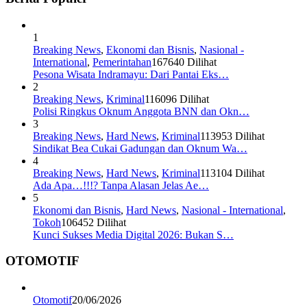
1
Breaking News
,
Ekonomi dan Bisnis
,
Nasional -
International
,
Pemerintahan
167640 Dilihat
Pesona Wisata Indramayu: Dari Pantai Eks…
2
Breaking News
,
Kriminal
116096 Dilihat
Polisi Ringkus Oknum Anggota BNN dan Okn…
3
Breaking News
,
Hard News
,
Kriminal
113953 Dilihat
Sindikat Bea Cukai Gadungan dan Oknum Wa…
4
Breaking News
,
Hard News
,
Kriminal
113104 Dilihat
Ada Apa…!!!? Tanpa Alasan Jelas Ae…
5
Ekonomi dan Bisnis
,
Hard News
,
Nasional - International
,
Tokoh
106452 Dilihat
Kunci Sukses Media Digital 2026: Bukan S…
OTOMOTIF
Otomotif
20/06/2026