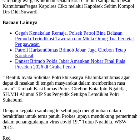
sambangi warga Kanoman selatan kota Cirebon sampaikan pesan
Kamtibmas”tegas Kapolres Ciko melalui Kapolsek Seltim Kompol
Drs Didi Suwardi.
Bacaan Lainnya
Cegah Kenakalan Remaja, Polsek Patrol Bina Belasan
Pemuda Terindikasi Tawuran dan Minta Orang Tua Perketat
Pengawasan
Patroli Harkamtibmas Brimob Jabar, Jaga Cirebon Tetap
Kondusif
Dansat Brimob Polda Jabar Amankan Nobar Final Piala
Presiden 2026 di Graha Persib
“ Bentuk nyata Soliditas Polri khususnya Bhabinkamtibmas agar
dapat di rasakan di tengah masyarakat dalam memberikan rasa
aman” Tambah Kasi humas Polres Cirebon Kota Iptu Ngatidja,
SH.MH Alumni SIP Sus Penyidik Setukpa Lemdiklat Polri
Sukabumi
Dengan kegiatan sambang tersebut juga menghimbau dalam
beraktifitas untuk terus patuhi Prokes ,upaya mendukung pemerintah
dalam penanggulangan virus covid 19,” Tutup Ngatidja. WSW
2015.
Red