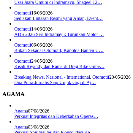
Usai Juara Umum di Indramayu, Shaqeel 12…
Otomotif
16/06/2026
Sediakan Lintasan Resmi yang Aman, Event…
Otomotif
14/06/2026
ADS 2026 Seri Indramayu: Turunkan Motor …
Otomotif
06/06/2026
Bukan Sekadar Otomotif, Kapolda Banten U…
Otomotif
24/05/2026
Kisah Riyandy dan Rama di Drag Bike Gube…
Breaking News
,
Nasional - International
,
Otomotif
20/05/2026
Dua Putra Jurnalis Siap Unjuk Gigi di Aj…
AGAMA
Agama
07/08/2026
Perkuat Integritas dan Keberkahan Operas…
Agama
03/08/2026
Perkuat Spiritualitas dan Konsolidasi Ka…