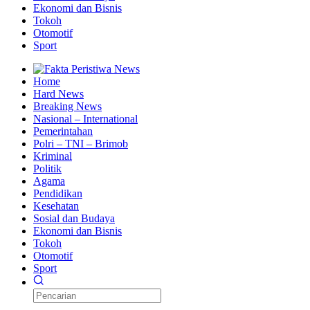
Ekonomi dan Bisnis
Tokoh
Otomotif
Sport
Home
Hard News
Breaking News
Nasional – International
Pemerintahan
Polri – TNI – Brimob
Kriminal
Politik
Agama
Pendidikan
Kesehatan
Sosial dan Budaya
Ekonomi dan Bisnis
Tokoh
Otomotif
Sport