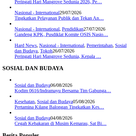
Peringati Hari Mangrove Sedunia 2026, Pe…
Nasional - International
29/07/2026
Tingkatkan Pelayanan Publik dan Tekan An…
Nasional - International
,
Pendidikan
27/07/2026
Gandeng KPK, Pusdiklat Komite OSIS Nasio…
Hard News
,
Nasional - International
,
Pemerintahan
,
Sosial
dan Budaya
,
Tokoh
26/07/2026
Peringati Hari Mangrove Sedunia, Kepala …
SOSIAL DAN BUDAYA
Sosial dan Budaya
06/08/2026
Kodim 0616/Indramayu Bersama Tim Gabunga…
Kesehatan
,
Sosial dan Budaya
05/08/2026
Pertamina Kilang Balongan Tingkatkan Kes…
Sosial dan Budaya
04/08/2026
Cegah Kebakaran di Musim Kemarau, Sat Bi…
Berita Populer