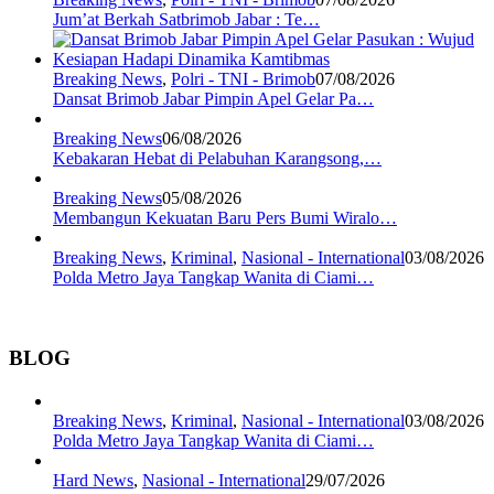
Jum’at Berkah Satbrimob Jabar : Te…
Breaking News
,
Polri - TNI - Brimob
07/08/2026
Dansat Brimob Jabar Pimpin Apel Gelar Pa…
Breaking News
06/08/2026
Kebakaran Hebat di Pelabuhan Karangsong,…
Breaking News
05/08/2026
Membangun Kekuatan Baru Pers Bumi Wiralo…
Breaking News
,
Kriminal
,
Nasional - International
03/08/2026
Polda Metro Jaya Tangkap Wanita di Ciami…
BLOG
Breaking News
,
Kriminal
,
Nasional - International
03/08/2026
Polda Metro Jaya Tangkap Wanita di Ciami…
Hard News
,
Nasional - International
29/07/2026