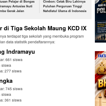
tusan Pelajar di Bongas
Cirebon: Cetak Biru Lahirnya
dramayu Antusias Ikuti
Puluhan Perguruan Tinggi
mba Gerak Jalan
Nahdlatul Ulama di Indonesia
ar di Tiga Sekolah Maung KCD IX
anya terdapat tiga sekolah yang membuka program
an data statistik pendaftarannya:
ng Indramayu
tar: 661 siswa
4 siswa
ma: 277 siswa
ngka
tar: 745 siswa
4 siswa
ma: 361 siswa