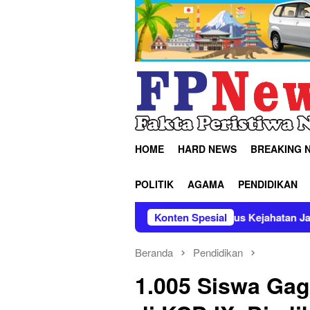
Loncat
ke
konten
HOME
HARD NEWS
BREAKING 
POLITIK
AGAMA
PENDIDIKAN
bar Ungkap 352 Kasus Kejahatan Jalanan, Musnahkan Ribuan Ba
Konten Spesial
Beranda
Pendidikan
1.005 Siswa Ga