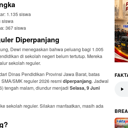
ngka
tar: 1.135 siswa
8 siswa
ma: 367 siswa
uler Diperpanjang
Maung, Dewi menegaskan bahwa peluang bagi 1.005
endidikan di sekolah negeri belum tertutup. Mereka
alur sekolah reguler.
ri Dinas Pendidikan Provinsi Jawa Barat, batas
FAKT
B SMA/SMK reguler 2026 resmi
diperpanjang
. Jadwal
/6) tengah malam, diundur menjadi
Selasa, 9 Juni
ke sekolah reguler. Silakan manfaatkan, masih ada
BREA
ng?