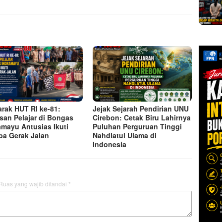
rak HUT RI ke-81:
Jejak Sejarah Pendirian UNU
san Pelajar di Bongas
Cirebon: Cetak Biru Lahirnya
amayu Antusias Ikuti
Puluhan Perguruan Tinggi
a Gerak Jalan
Nahdlatul Ulama di
Indonesia
Ruas yang wajib ditandai
*