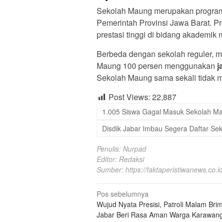
Sekolah Maung merupakan program 
Pemerintah Provinsi Jawa Barat. Pr
prestasi tinggi di bidang akademi
Berbeda dengan sekolah reguler, 
Maung 100 persen menggunakan
j
Sekolah Maung sama sekali tidak me
Post Views:
22,887
1.005 Siswa Gagal Masuk Sekolah Ma
Disdik Jabar Imbau Segera Daftar Se
Penulis: Nurpad
Editor: Redaksi
Sumber:
https://faktaperistiwanews.co.id
Navigasi
Pos sebelumnya
Wujud Nyata Presisi, Patroli Malam Bri
pos
Jabar Beri Rasa Aman Warga Karawan