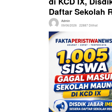
di KCD IX, Disd
Daftar Sekolah 
Admin
09/06/2026
22887 Dilihat