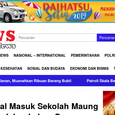
Pencaria
NEWS
NASIONAL – INTERNATIONAL
PEMERINTAHAN
POLRI
KESEHATAN
SOSIAL DAN BUDAYA
EKONOMI DAN BISNIS
rang Bukti
Patroli Skala Besar Brimob Jabar Bersama 
gal Masuk Sekolah Maung