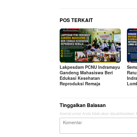
POS TERKAIT
Lakpesdam PCNU Indramayu
Sema
Gandeng Mahasiswa Beri
Ratu
Edukasi Kesehatan
Indr
Reproduksi Remaja
Lomb
Tinggalkan Balasan
Alamat email Anda tidak akan dipublikasikan.