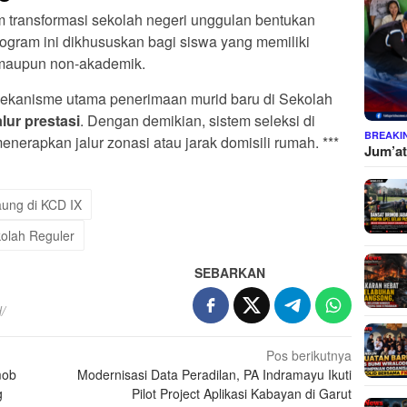
transformasi sekolah negeri unggulan bentukan
ogram ini dikhususkan bagi siswa yang memiliki
k maupun non-akademik.
mekanisme utama penerimaan murid baru di Sekolah
alur prestasi
. Dengan demikian, sistem seleksi di
BREAKI
nerapkan jalur zonasi atau jarak domisili rumah. ***
Jum’at
ung di KCD IX
kolah Reguler
SEBARKAN
/
Pos berikutnya
mob
Modernisasi Data Peradilan, PA Indramayu Ikuti
g
Pilot Project Aplikasi Kabayan di Garut