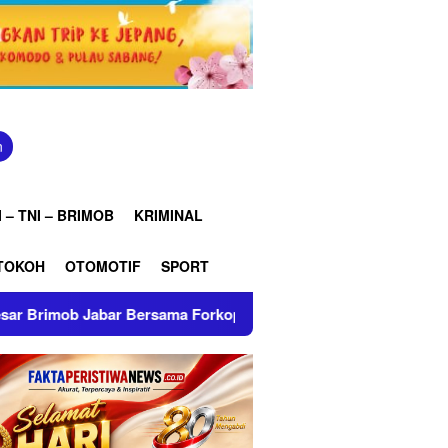
n
 – TNI – BRIMOB
KRIMINAL
TOKOH
OTOMOTIF
SPORT
Forkopimda, Ciptakan Situasi Kamtibmas Tetap Kondusif di Kab