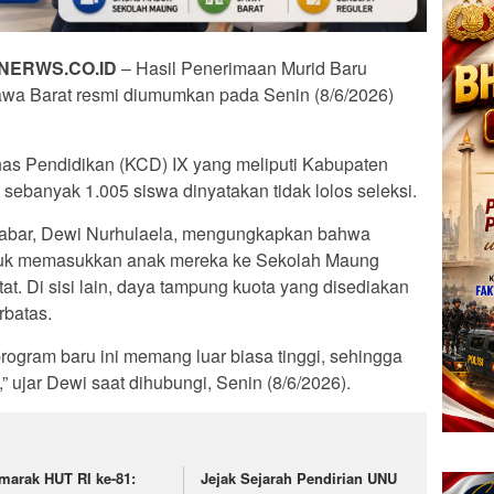
NERWS.CO.ID
– Hasil Penerimaan Murid Baru
wa Barat resmi diumumkan pada Senin (8/6/2026)
nas Pendidikan (KCD) IX yang meliputi Kabupaten
 sebanyak 1.005 siswa dinyatakan tidak lolos seleksi.
Jabar, Dewi Nurhulaela, mengungkapkan bahwa
ntuk memasukkan anak mereka ke Sekolah Maung
t. Di sisi lain, daya tampung kuota yang disediakan
rbatas.
rogram baru ini memang luar biasa tinggi, sehingga
” ujar Dewi saat dihubungi, Senin (8/6/2026).
marak HUT RI ke-81:
Jejak Sejarah Pendirian UNU