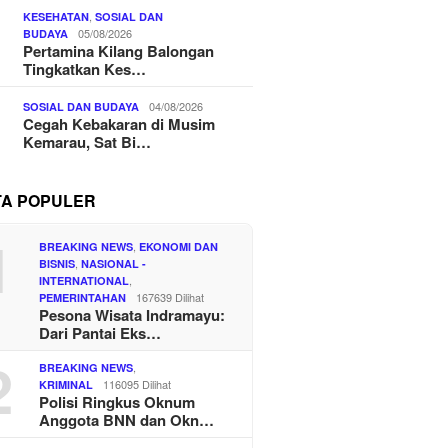
,
KESEHATAN
SOSIAL DAN
05/08/2026
BUDAYA
Pertamina Kilang Balongan
Tingkatkan Kes…
04/08/2026
SOSIAL DAN BUDAYA
Cegah Kebakaran di Musim
Kemarau, Sat Bi…
TA POPULER
1
,
BREAKING NEWS
EKONOMI DAN
,
BISNIS
NASIONAL -
,
INTERNATIONAL
167639 Dilihat
PEMERINTAHAN
Pesona Wisata Indramayu:
Dari Pantai Eks…
2
,
BREAKING NEWS
116095 Dilihat
KRIMINAL
Polisi Ringkus Oknum
Anggota BNN dan Okn…