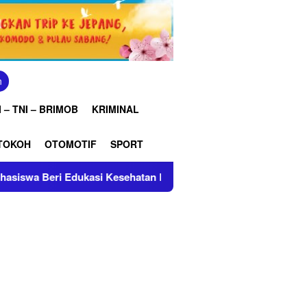
n
 – TNI – BRIMOB
KRIMINAL
TOKOH
OTOMOTIF
SPORT
ri Edukasi Kesehatan Reproduksi Remaja
Perkuat Inte