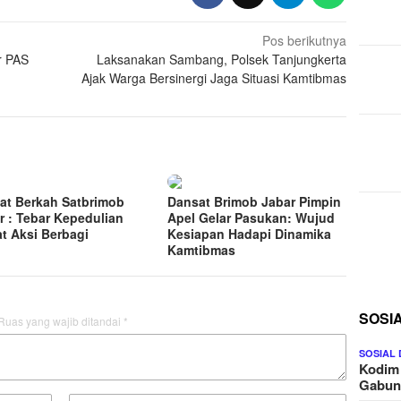
Pos berikutnya
r PAS
Laksanakan Sambang, Polsek Tanjungkerta
Ajak Warga Bersinergi Jaga Situasi Kamtibmas
at Berkah Satbrimob
Dansat Brimob Jabar Pimpin
r : Tebar Kepedulian
Apel Gelar Pasukan: Wujud
t Aksi Berbagi
Kesiapan Hadapi Dinamika
Kamtibmas
SOSI
Ruas yang wajib ditandai
*
SOSIAL
Kodim
Gabu