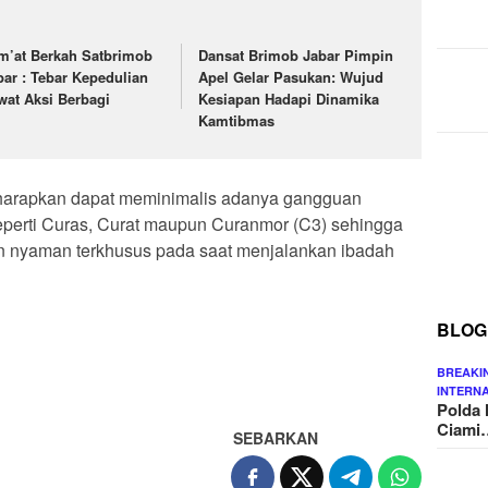
m’at Berkah Satbrimob
Dansat Brimob Jabar Pimpin
bar : Tebar Kepedulian
Apel Gelar Pasukan: Wujud
wat Aksi Berbagi
Kesiapan Hadapi Dinamika
Kamtibmas
a harapkan dapat meminimalis adanya gangguan
perti Curas, Curat maupun Curanmor (C3) sehingga
 nyaman terkhusus pada saat menjalankan ibadah
BLOG
BREAKI
INTERN
Polda 
Ciami
SEBARKAN