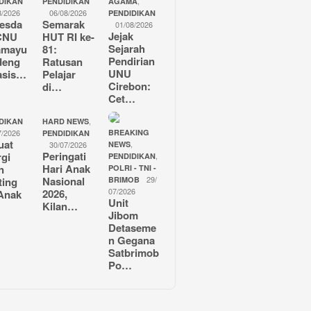
,
DIKAN
PENDIDIKAN
AGAMA
8/2026
06/08/2026
PENDIDIKAN
esda
Semarak
01/08/2026
Jejak
CNU
HUT RI ke-
Sejarah
amayu
81:
Pendirian
deng
Ratusan
UNU
asis…
Pelajar
Cirebon:
di…
Cet…
,
DIKAN
HARD NEWS
7/2026
BREAKING
PENDIDIKAN
uat
,
30/07/2026
NEWS
Peringati
rgi
,
PENDIDIKAN
Hari Anak
n
POLRI - TNI -
Nasional
29/
ting
BRIMOB
07/2026
2026,
Anak
Unit
Kilan…
Jibom
Detaseme
n Gegana
Satbrimob
Po…