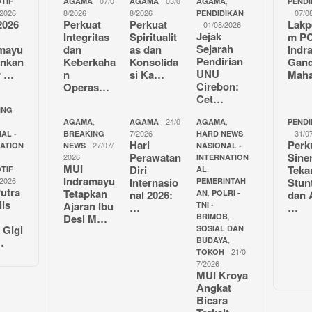
07/0
03/0
,
TIF
AGAMA
AGAMA
AGAMA
PENDI
/2026
8/2026
8/2026
07/0
PENDIDIKAN
2026
Perkuat
Perkuat
Lakp
01/08/2026
Jejak
Integritas
Spiritualit
m P
Sejarah
amayu
dan
as dan
Indr
Pendirian
unkan
Keberkaha
Konsolida
Gan
UNU
r …
n
si Ka…
Mah
Cirebon:
Operas…
Cet…
ING
,
24/0
,
AGAMA
AGAMA
AGAMA
PENDI
7/2026
,
31/0
AL -
BREAKING
HARD NEWS
Hari
Perk
27/07/
NATION
NEWS
NASIONAL -
Perawatan
Sine
2026
INTERNATION
MUI
Diri
Teka
,
TIF
AL
Indramayu
/2026
Internasio
Stun
PEMERINTAH
utra
Tetapkan
,
nal 2026:
AN
POLRI -
dan 
lis
Ajaran Ibu
TNI -
…
…
,
Desi M…
BRIMOB
 Gigi
SOSIAL DAN
,
…
BUDAYA
21/0
TOKOH
7/2026
MUI Kroya
Angkat
Bicara