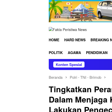
Loncat
ke
konten
HOME
HARD NEWS
BREAKING 
POLITIK
AGAMA
PENDIDIKAN
Konten Spesial
Beranda
Polri - TNI - Brimob
Tingkatkan Pera
Dalam Menjaga 
Lakukan Pengec