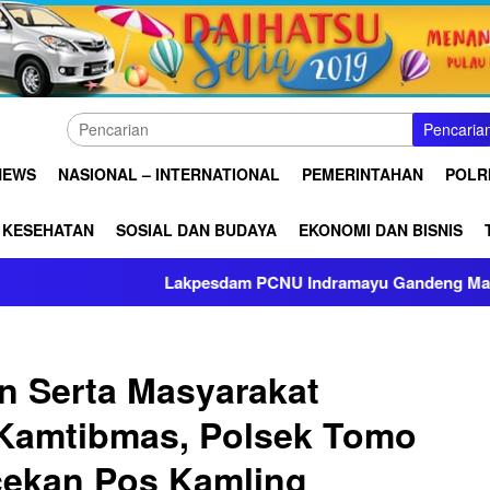
Pencaria
NEWS
NASIONAL – INTERNATIONAL
PEMERINTAHAN
POLRI
KESEHATAN
SOSIAL DAN BUDAYA
EKONOMI DAN BISNIS
Lakpesdam PCNU Indramayu Gandeng Mahasiswa Be
n Serta Masyarakat
Kamtibmas, Polsek Tomo
ekan Pos Kamling