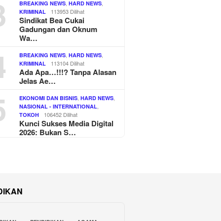
3
,
,
BREAKING NEWS
HARD NEWS
113953 Dilihat
KRIMINAL
Sindikat Bea Cukai
Gadungan dan Oknum
Wa…
4
,
,
BREAKING NEWS
HARD NEWS
113104 Dilihat
KRIMINAL
Ada Apa…!!!? Tanpa Alasan
Jelas Ae…
5
,
,
EKONOMI DAN BISNIS
HARD NEWS
,
NASIONAL - INTERNATIONAL
106452 Dilihat
TOKOH
Kunci Sukses Media Digital
2026: Bukan S…
DIKAN