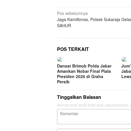
Navigasi
Pos sebelumnya
Jaga Kamtibmas, Polsek Sukaraja Gela
pos
SAHUR
POS TERKAIT
Dansat Brimob Polda Jabar
Jum’
Amankan Nobar Final Piala
Jaba
Presiden 2026 di Graha
Lewa
Persib
Tinggalkan Balasan
Alamat email Anda tidak akan dipublikasikan.