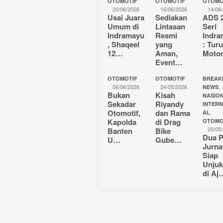
OTOMOTIF
OTOMOTIF
OTOMO
20/06/2026
16/06/2026
14/06
Usai Juara
Sediakan
ADS 
Umum di
Lintasan
Seri
Indramayu
Resmi
Indr
, Shaqeel
yang
: Tur
12…
Aman,
Moto
Event…
OTOMOTIF
OTOMOTIF
BREAK
06/06/2026
24/05/2026
,
NEWS
Bukan
Kisah
NASION
Sekadar
Riyandy
INTER
Otomotif,
dan Rama
,
AL
Kapolda
di Drag
OTOMO
20/05
Banten
Bike
Dua P
U…
Gube…
Jurna
Siap
Unjuk
di Aj