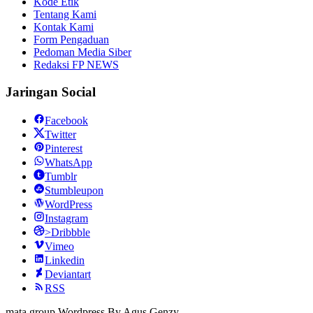
Kode Etik
Tentang Kami
Kontak Kami
Form Pengaduan
Pedoman Media Siber
Redaksi FP NEWS
Jaringan Social
Facebook
Twitter
Pinterest
WhatsApp
Tumblr
Stumbleupon
WordPress
Instagram
>Dribbble
Vimeo
Linkedin
Deviantart
RSS
mata group Wordpress By Agus Genzy