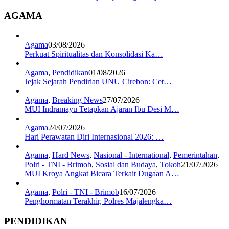
AGAMA
Agama
03/08/2026
Perkuat Spiritualitas dan Konsolidasi Ka…
Agama
,
Pendidikan
01/08/2026
Jejak Sejarah Pendirian UNU Cirebon: Cet…
Agama
,
Breaking News
27/07/2026
MUI Indramayu Tetapkan Ajaran Ibu Desi M…
Agama
24/07/2026
Hari Perawatan Diri Internasional 2026: …
Agama
,
Hard News
,
Nasional - International
,
Pemerintahan
,
Polri - TNI - Brimob
,
Sosial dan Budaya
,
Tokoh
21/07/2026
MUI Kroya Angkat Bicara Terkait Dugaan A…
Agama
,
Polri - TNI - Brimob
16/07/2026
Penghormatan Terakhir, Polres Majalengka…
PENDIDIKAN