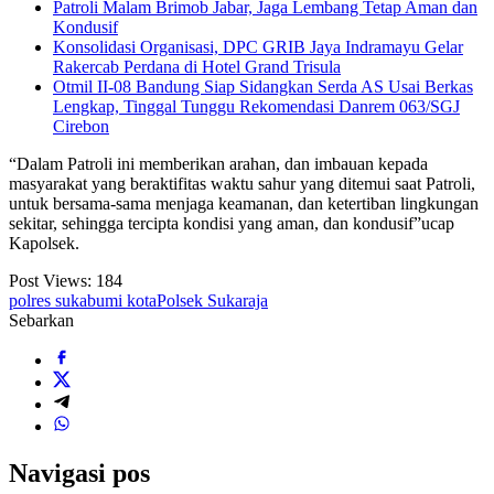
Patroli Malam Brimob Jabar, Jaga Lembang Tetap Aman dan
Kondusif
Konsolidasi Organisasi, DPC GRIB Jaya Indramayu Gelar
Rakercab Perdana di Hotel Grand Trisula
Otmil II-08 Bandung Siap Sidangkan Serda AS Usai Berkas
Lengkap, Tinggal Tunggu Rekomendasi Danrem 063/SGJ
Cirebon
“Dalam Patroli ini memberikan arahan, dan imbauan kepada
masyarakat yang beraktifitas waktu sahur yang ditemui saat Patroli,
untuk bersama-sama menjaga keamanan, dan ketertiban lingkungan
sekitar, sehingga tercipta kondisi yang aman, dan kondusif”ucap
Kapolsek.
Post Views:
184
polres sukabumi kota
Polsek Sukaraja
Sebarkan
Navigasi pos