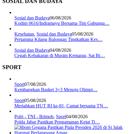
SOSIAL DAN BUDAYA
Sosial dan Budaya
06/08/2026
Kodim 0616/Indramayu Bersama Tim Gabunga…
Kesehatan
,
Sosial dan Budaya
05/08/2026
Pertamina Kilang Balongan Tingkatkan Kes…
Sosial dan Budaya
04/08/2026
Cegah Kebakaran di Musim Kemarau, Sat Bi…
SPORT
Sport
07/08/2026
Kembangkan Basket 3×3 Menuju Olimpi…
Sport
05/08/2026
Meriahkan HUT RI ke-81, Camat bersama TN…
Polri - TNI - Brimob
,
Sport
04/08/2026
Polda Jabar Pastikan Pengamanan Ketat Ti…