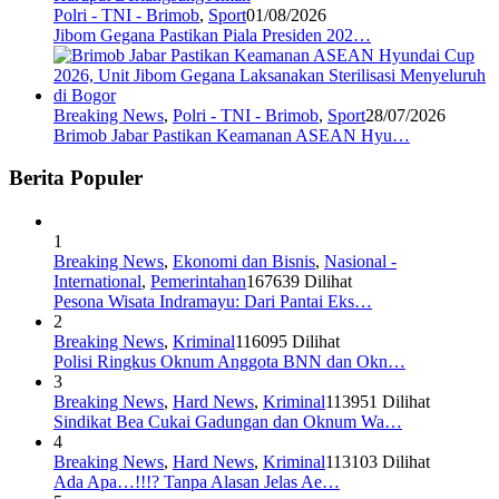
Polri - TNI - Brimob
,
Sport
01/08/2026
Jibom Gegana Pastikan Piala Presiden 202…
Breaking News
,
Polri - TNI - Brimob
,
Sport
28/07/2026
Brimob Jabar Pastikan Keamanan ASEAN Hyu…
Berita Populer
1
Breaking News
,
Ekonomi dan Bisnis
,
Nasional -
International
,
Pemerintahan
167639 Dilihat
Pesona Wisata Indramayu: Dari Pantai Eks…
2
Breaking News
,
Kriminal
116095 Dilihat
Polisi Ringkus Oknum Anggota BNN dan Okn…
3
Breaking News
,
Hard News
,
Kriminal
113951 Dilihat
Sindikat Bea Cukai Gadungan dan Oknum Wa…
4
Breaking News
,
Hard News
,
Kriminal
113103 Dilihat
Ada Apa…!!!? Tanpa Alasan Jelas Ae…