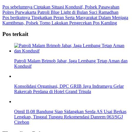
Pos sebelumnya
Ciptakan Situasi Kondusif, Polsek Pasawahan
Polres Purwakarta Patroli Blue Light di Bulan Suci Ramadhan
Pos berikutnya
Tingkatkan Peran Serta Masyarakat Dalam Menjaga
Kamtibmas, Polsek Tomo Lakukan Pengecekan Pos Kamling
Pos terkait
Patroli Malam Brimob Jabar, Jaga Lembang Tetap Aman dan
Kondusif
Konsolidasi Organisasi, DPC GRIB Jaya Indramayu Gelar
Rakercab Perdana di Hotel Grand Trisula
Otmil II-08 Bandung Siap Sidangkan Serda AS Usai Berkas
Lengkap, Tinggal Tunggu Rekomendasi Danrem 063/SGJ
Cirebon