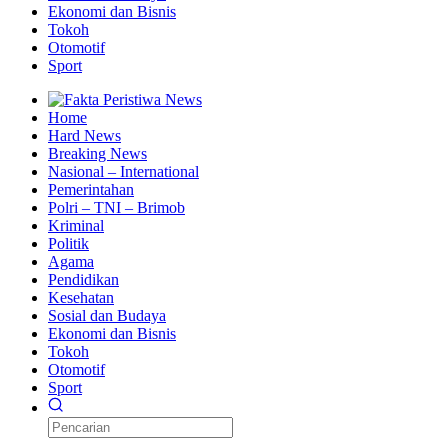
Ekonomi dan Bisnis
Tokoh
Otomotif
Sport
Home
Hard News
Breaking News
Nasional – International
Pemerintahan
Polri – TNI – Brimob
Kriminal
Politik
Agama
Pendidikan
Kesehatan
Sosial dan Budaya
Ekonomi dan Bisnis
Tokoh
Otomotif
Sport