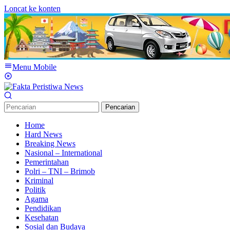
Loncat ke konten
Menu Mobile
Pencarian
Home
Hard News
Breaking News
Nasional – International
Pemerintahan
Polri – TNI – Brimob
Kriminal
Politik
Agama
Pendidikan
Kesehatan
Sosial dan Budaya