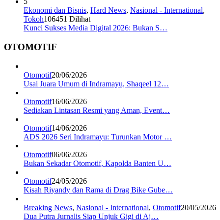
5
Ekonomi dan Bisnis
,
Hard News
,
Nasional - International
,
Tokoh
106451 Dilihat
Kunci Sukses Media Digital 2026: Bukan S…
OTOMOTIF
Otomotif
20/06/2026
Usai Juara Umum di Indramayu, Shaqeel 12…
Otomotif
16/06/2026
Sediakan Lintasan Resmi yang Aman, Event…
Otomotif
14/06/2026
ADS 2026 Seri Indramayu: Turunkan Motor …
Otomotif
06/06/2026
Bukan Sekadar Otomotif, Kapolda Banten U…
Otomotif
24/05/2026
Kisah Riyandy dan Rama di Drag Bike Gube…
Breaking News
,
Nasional - International
,
Otomotif
20/05/2026
Dua Putra Jurnalis Siap Unjuk Gigi di Aj…