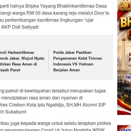
Seperti halnya Bripka Yayang Bhabinkamtibmas Desa
angi warga RW 05 desa karang reja melalui Door to
au perkembangan kamtbmas lingkungan “ujar
 AKP Didi Setiyadi
troli Harkamtibmas
Polda Jabar Pastikan
imob Jabar, Wujud Nyata
Pengamanan Ketat Timnas
dirkan Rasa Aman di
Indonesia VS Vietnam
layah Pacet
Berjalan Aman
 patroli di kewilayahan tersebut merupakan tugas
a menciptakan rasa aman dan nyaman di
res Cirebon Kota Iptu Ngatidja, SH.MH Alumni SIP
lri Sukabumi
imbau juga kepada warga untuk selalu terapkan prokes
m penanggulangan Covid 19 “tutup Ngatidja WSW