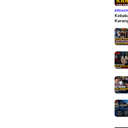
BREAKI
Kebaka
Karan