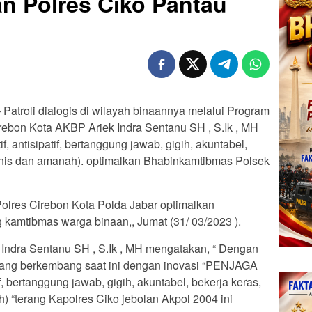
n Polres Ciko Pantau
– Patroli dialogis di wilayah binaannya melalui Program
rebon Kota AKBP Ariek Indra Sentanu SH , S.Ik , MH
ntisipatif, bertanggung jawab, gigih, akuntabel,
umanis dan amanah). optimalkan Bhabinkamtibmas Polsek
Polres Cirebon Kota Polda Jabar optimalkan
amtibmas warga binaan,, Jumat (31/ 03/2023 ).
Indra Sentanu SH , S.Ik , MH mengatakan, “ Dengan
 yang berkembang saat ini dengan inovasi “PENJAGA
, bertanggung jawab, gigih, akuntabel, bekerja keras,
h) “terang Kapolres Ciko jebolan Akpol 2004 ini