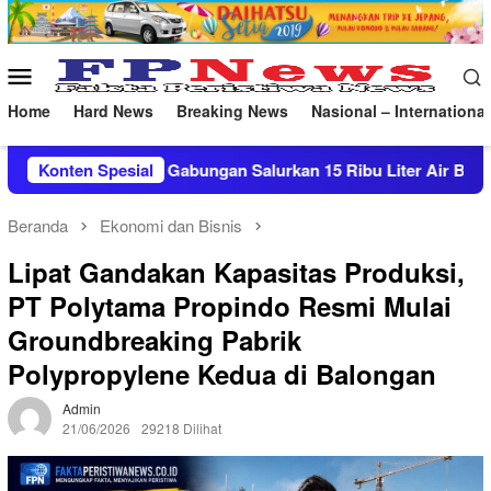
Loncat
ke
konten
Menu
Mobile
Home
Hard News
Breaking News
Nasional – International
gan Salurkan 15 Ribu Liter Air Bersih ke Pasekan
Konten Spesial
Pat
Beranda
Ekonomi dan Bisnis
Lipat Gandakan Kapasitas Produksi,
PT Polytama Propindo Resmi Mulai
Groundbreaking Pabrik
Polypropylene Kedua di Balongan
Admin
21/06/2026
29218 Dilihat