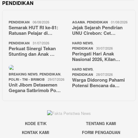
PENDIDIKAN
06/08/2026
,
01/08/2026
PENDIDIKAN
AGAMA
PENDIDIKAN
Semarak HUT RI ke-81:
Jejak Sejarah Pendirian
Ratusan Pelajar di…
UNU Cirebon: Cet…
31/07/2026
,
PENDIDIKAN
HARD NEWS
Perkuat Sinergi Tekan
30/07/2026
PENDIDIKAN
Peringati Hari Anak
Stunting dan Anak …
Nasional 2026, Kilan…
,
HARD NEWS
,
,
BREAKING NEWS
PENDIDIKAN
28/07/2026
PENDIDIKAN
Warga Didorong Pahami
29/07/2026
POLRI - TNI - BRIMOB
Unit Jibom Detasemen
Potensi Bencana da…
Gegana Satbrimob Po…
KODE ETIK
TENTANG KAMI
KONTAK KAMI
FORM PENGADUAN