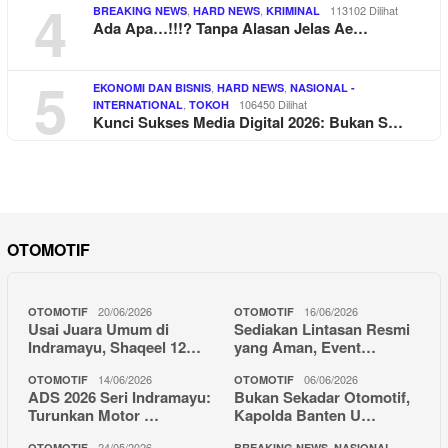
4
,
,
113102 Dilihat
BREAKING NEWS
HARD NEWS
KRIMINAL
Ada Apa…!!!? Tanpa Alasan Jelas Ae…
5
,
,
EKONOMI DAN BISNIS
HARD NEWS
NASIONAL -
,
106450 Dilihat
INTERNATIONAL
TOKOH
Kunci Sukses Media Digital 2026: Bukan S…
OTOMOTIF
20/06/2026
16/06/2026
OTOMOTIF
OTOMOTIF
Usai Juara Umum di
Sediakan Lintasan Resmi
Indramayu, Shaqeel 12…
yang Aman, Event…
14/06/2026
06/06/2026
OTOMOTIF
OTOMOTIF
ADS 2026 Seri Indramayu:
Bukan Sekadar Otomotif,
Turunkan Motor …
Kapolda Banten U…
24/05/2026
,
OTOMOTIF
BREAKING NEWS
NASIONAL -