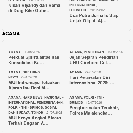
Kisah Riyandy dan Rama
,
INTERNATIONAL
di Drag Bike Gube…
20/05/2026
OTOMOTIF
Dua Putra Jurnalis Siap
Unjuk Gigi di Aj…
AGAMA
03/08/2026
,
01/08/2026
AGAMA
AGAMA
PENDIDIKAN
Perkuat Spiritualitas dan
Jejak Sejarah Pendirian
Konsolidasi Ka…
UNU Cirebon: Cet…
,
24/07/2026
AGAMA
BREAKING
AGAMA
Hari Perawatan Diri
27/07/2026
NEWS
MUI Indramayu Tetapkan
Internasional 2026: …
Ajaran Ibu Desi M…
,
,
,
AGAMA
HARD NEWS
NASIONAL -
AGAMA
POLRI - TNI -
,
,
16/07/2026
INTERNATIONAL
PEMERINTAHAN
BRIMOB
Penghormatan Terakhir,
,
POLRI - TNI - BRIMOB
SOSIAL
Polres Majalengka…
,
21/07/2026
DAN BUDAYA
TOKOH
MUI Kroya Angkat Bicara
Terkait Dugaan A…