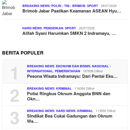
,
,
28/07/2026
BREAKING NEWS
POLRI - TNI - BRIMOB
SPORT
Brimob Jabar Pastikan Keamanan ASEAN Hyu…
,
,
26/07/2026
HARD NEWS
PENDIDIKAN
SPORT
Alifah Syani Harumkan SMKN 2 Indramayu, …
BERITA POPULER
1
,
,
BREAKING NEWS
EKONOMI DAN BISNIS
NASIONAL -
,
167638 Dilihat
INTERNATIONAL
PEMERINTAHAN
Pesona Wisata Indramayu: Dari Pantai Eks…
2
,
116094 Dilihat
BREAKING NEWS
KRIMINAL
Polisi Ringkus Oknum Anggota BNN dan
Okn…
3
,
,
113950 Dilihat
BREAKING NEWS
HARD NEWS
KRIMINAL
Sindikat Bea Cukai Gadungan dan Oknum
Wa…