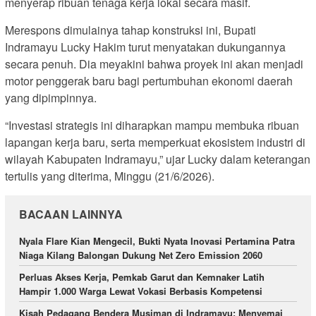
menyerap ribuan tenaga kerja lokal secara masif.
Merespons dimulainya tahap konstruksi ini,
Bupati
Indramayu Lucky Hakim turut menyatakan dukungannya
secara penuh.
Dia meyakini bahwa proyek ini akan menjadi
motor penggerak baru bagi pertumbuhan ekonomi daerah
yang dipimpinnya.
“Investasi strategis ini diharapkan mampu membuka ribuan
lapangan kerja baru,
serta memperkuat ekosistem industri di
wilayah Kabupaten Indramayu,
” ujar Lucky dalam keterangan
tertulis yang diterima
,
Minggu (21/6/2026).
BACAAN LAINNYA
Nyala Flare Kian Mengecil, Bukti Nyata Inovasi Pertamina Patra
Niaga Kilang Balongan Dukung Net Zero Emission 2060
Perluas Akses Kerja, Pemkab Garut dan Kemnaker Latih
Hampir 1.000 Warga Lewat Vokasi Berbasis Kompetensi
Kisah Pedagang Bendera Musiman di Indramayu: Menyemai