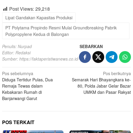
Post Views:
29,218
Lipat Gandakan Kapasitas Produksi
PT Polytama Propindo Resmi Mulai Groundbreaking Pabrik
Polypropylene Kedua di Balongan
Penulis: Nurpad
SEBARKAN
Editor: Redaksi
Sumber:
https://faktaperistiwanews.co.id/
Navigasi
Pos sebelumnya
Pos berikutnya
Diduga Tertidur Pulas, Dua
Semarak Hari Bhayangkara ke-
pos
Remaja Tewas dalam
80, Polda Jabar Gelar Bazar
Kebakaran Rumah di
UMKM dan Pasar Rakyat
Banjarwangi Garut
POS TERKAIT