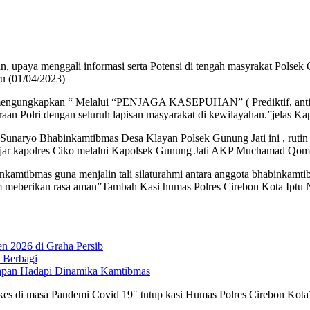
, upaya menggali informasi serta Potensi di tengah masyrakat Polsek 
u (01/04/2023)
ngungkapkan “ Melalui “PENJAGA KASEPUHAN” ( Prediktif, antisipatif
aan Polri dengan seluruh lapisan masyarakat di kewilayahan.”jelas Ka
Sunaryo Bhabinkamtibmas Desa Klayan Polsek Gunung Jati ini , rutin 
ujar kapolres Ciko melalui Kapolsek Gunung Jati AKP Muchamad Qom
binkamtibmas guna menjalin tali silaturahmi antara anggota bhabinkamt
lam meberikan rasa aman”Tambah Kasi humas Polres Cirebon Kota Iptu
n 2026 di Graha Persib
 Berbagi
iapan Hadapi Dinamika Kamtibmas
prokes di masa Pandemi Covid 19″ tutup kasi Humas Polres Cirebon K