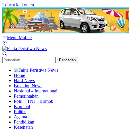
Loncat ke konten
Menu Mobile
Pencarian
Home
Hard News
Breaking News
Nasional – International
Pemerintahan
Polri – TNI – Brimob
Kriminal
Politik
Agama
Pendidikan
Kesehatan