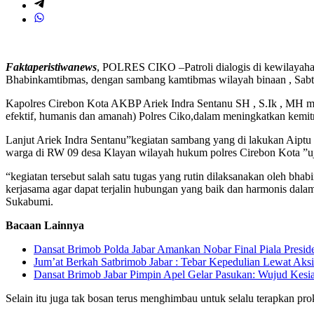
Faktaperistiwanews
, POLRES CIKO –Patroli dialogis di kewilayahan
Bhabinkamtibmas, dengan sambang kamtibmas wilayah binaan , Sabt
Kapolres Cirebon Kota AKBP Ariek Indra Sentanu SH , S.Ik , MH me
efektif, humanis dan amanah) Polres Ciko,dalam meningkatkan kemitr
Lanjut Ariek Indra Sentanu”kegiatan sambang yang di lakukan Aiptu 
warga di RW 09 desa Klayan wilayah hukum polres Cirebon Kota ”
“kegiatan tersebut salah satu tugas yang rutin dilaksanakan oleh bha
kerjasama agar dapat terjalin hubungan yang baik dan harmonis da
Sukabumi.
Bacaan Lainnya
Dansat Brimob Polda Jabar Amankan Nobar Final Piala Preside
Jum’at Berkah Satbrimob Jabar : Tebar Kepedulian Lewat Aksi
Dansat Brimob Jabar Pimpin Apel Gelar Pasukan: Wujud Kes
Selain itu juga tak bosan terus menghimbau untuk selalu terapkan 