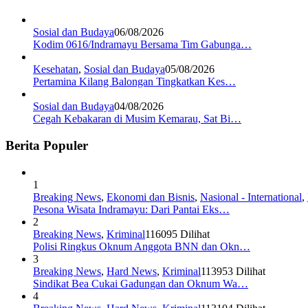
Sosial dan Budaya
06/08/2026
Kodim 0616/Indramayu Bersama Tim Gabunga…
Kesehatan
,
Sosial dan Budaya
05/08/2026
Pertamina Kilang Balongan Tingkatkan Kes…
Sosial dan Budaya
04/08/2026
Cegah Kebakaran di Musim Kemarau, Sat Bi…
Berita Populer
1
Breaking News
,
Ekonomi dan Bisnis
,
Nasional - International
,
Pesona Wisata Indramayu: Dari Pantai Eks…
2
Breaking News
,
Kriminal
116095 Dilihat
Polisi Ringkus Oknum Anggota BNN dan Okn…
3
Breaking News
,
Hard News
,
Kriminal
113953 Dilihat
Sindikat Bea Cukai Gadungan dan Oknum Wa…
4