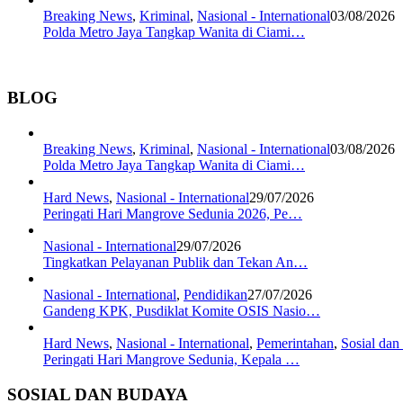
Breaking News
,
Kriminal
,
Nasional - International
03/08/2026
Polda Metro Jaya Tangkap Wanita di Ciami…
BLOG
Breaking News
,
Kriminal
,
Nasional - International
03/08/2026
Polda Metro Jaya Tangkap Wanita di Ciami…
Hard News
,
Nasional - International
29/07/2026
Peringati Hari Mangrove Sedunia 2026, Pe…
Nasional - International
29/07/2026
Tingkatkan Pelayanan Publik dan Tekan An…
Nasional - International
,
Pendidikan
27/07/2026
Gandeng KPK, Pusdiklat Komite OSIS Nasio…
Hard News
,
Nasional - International
,
Pemerintahan
,
Sosial da
Peringati Hari Mangrove Sedunia, Kepala …
SOSIAL DAN BUDAYA