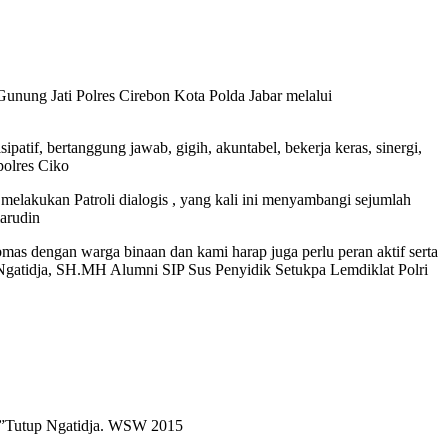
Gunung Jati Polres Cirebon Kota Polda Jabar melalui
, bertanggung jawab, gigih, akuntabel, bekerja keras, sinergi,
polres Ciko
melakukan Patroli dialogis , yang kali ini menyambangi sejumlah
arudin
ibmas dengan warga binaan dan kami harap juga perlu peran aktif serta
 Ngatidja, SH.MH Alumni SIP Sus Penyidik Setukpa Lemdiklat Polri
ota”Tutup Ngatidja. WSW 2015