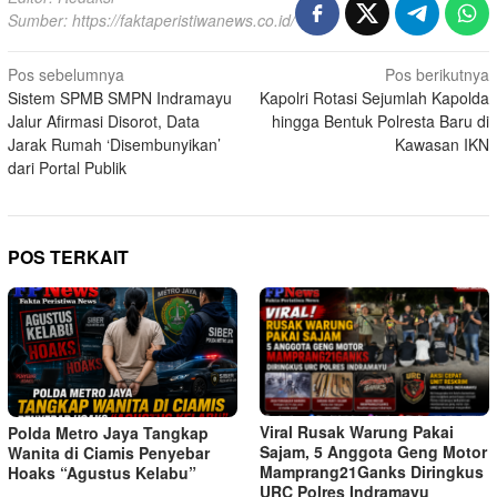
Sumber:
https://faktaperistiwanews.co.id/
Navigasi
Pos sebelumnya
Pos berikutnya
Sistem SPMB SMPN Indramayu
Kapolri Rotasi Sejumlah Kapolda
pos
Jalur Afirmasi Disorot, Data
hingga Bentuk Polresta Baru di
Jarak Rumah ‘Disembunyikan’
Kawasan IKN
dari Portal Publik
POS TERKAIT
Viral Rusak Warung Pakai
Polda Metro Jaya Tangkap
Sajam, 5 Anggota Geng Motor
Wanita di Ciamis Penyebar
Mamprang21Ganks Diringkus
Hoaks “Agustus Kelabu”
URC Polres Indramayu