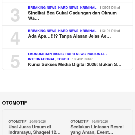
3
,
,
113953 Dilihat
BREAKING NEWS
HARD NEWS
KRIMINAL
Sindikat Bea Cukai Gadungan dan Oknum
Wa…
4
,
,
113104 Dilihat
BREAKING NEWS
HARD NEWS
KRIMINAL
Ada Apa…!!!? Tanpa Alasan Jelas Ae…
5
,
,
EKONOMI DAN BISNIS
HARD NEWS
NASIONAL -
,
106452 Dilihat
INTERNATIONAL
TOKOH
Kunci Sukses Media Digital 2026: Bukan S…
OTOMOTIF
20/06/2026
16/06/2026
OTOMOTIF
OTOMOTIF
Usai Juara Umum di
Sediakan Lintasan Resmi
Indramayu, Shaqeel 12…
yang Aman, Event…