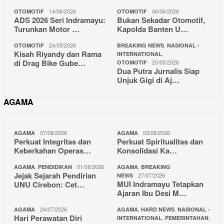
14/06/2026
06/06/2026
OTOMOTIF
OTOMOTIF
ADS 2026 Seri Indramayu:
Bukan Sekadar Otomotif,
Turunkan Motor …
Kapolda Banten U…
24/05/2026
,
OTOMOTIF
BREAKING NEWS
NASIONAL -
Kisah Riyandy dan Rama
,
INTERNATIONAL
di Drag Bike Gube…
20/05/2026
OTOMOTIF
Dua Putra Jurnalis Siap
Unjuk Gigi di Aj…
AGAMA
07/08/2026
03/08/2026
AGAMA
AGAMA
Perkuat Integritas dan
Perkuat Spiritualitas dan
Keberkahan Operas…
Konsolidasi Ka…
,
01/08/2026
,
AGAMA
PENDIDIKAN
AGAMA
BREAKING
Jejak Sejarah Pendirian
27/07/2026
NEWS
MUI Indramayu Tetapkan
UNU Cirebon: Cet…
Ajaran Ibu Desi M…
24/07/2026
,
,
AGAMA
AGAMA
HARD NEWS
NASIONAL -
Hari Perawatan Diri
,
,
INTERNATIONAL
PEMERINTAHAN