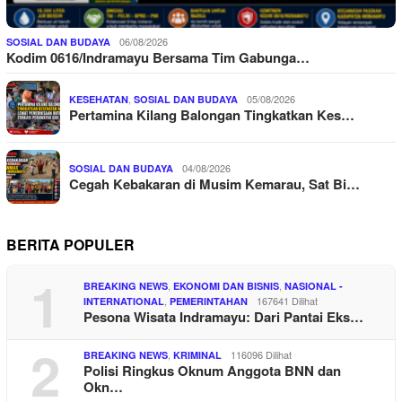
06/08/2026
SOSIAL DAN BUDAYA
Kodim 0616/Indramayu Bersama Tim Gabunga…
,
05/08/2026
KESEHATAN
SOSIAL DAN BUDAYA
Pertamina Kilang Balongan Tingkatkan Kes…
04/08/2026
SOSIAL DAN BUDAYA
Cegah Kebakaran di Musim Kemarau, Sat Bi…
BERITA POPULER
1
,
,
BREAKING NEWS
EKONOMI DAN BISNIS
NASIONAL -
,
167641 Dilihat
INTERNATIONAL
PEMERINTAHAN
Pesona Wisata Indramayu: Dari Pantai Eks…
2
,
116096 Dilihat
BREAKING NEWS
KRIMINAL
Polisi Ringkus Oknum Anggota BNN dan
Okn…