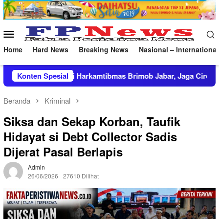
Loncat
ke
konten
Menu
Mobile
Home
Hard News
Breaking News
Nasional – International
mtibmas Brimob Jabar, Jaga Cirebon Tetap Kondusif
Konten Spesial
Lakp
Beranda
Kriminal
Siksa dan Sekap Korban, Taufik
Hidayat si Debt Collector Sadis
Dijerat Pasal Berlapis
Admin
26/06/2026
27610 Dilihat