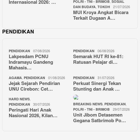
Internasional 2026: …
,
POLRI - TNI - BRIMOB
SOSIAL
,
21/07/2026
DAN BUDAYA
TOKOH
MUI Kroya Angkat Bicara
Terkait Dugaan A…
PENDIDIKAN
07/08/2026
06/08/2026
PENDIDIKAN
PENDIDIKAN
Lakpesdam PCNU
Semarak HUT RI ke-81:
Indramayu Gandeng
Ratusan Pelajar di…
Mahasis…
,
01/08/2026
31/07/2026
AGAMA
PENDIDIKAN
PENDIDIKAN
Jejak Sejarah Pendirian
Perkuat Sinergi Tekan
UNU Cirebon: Cet…
Stunting dan Anak …
,
HARD NEWS
,
,
30/07/2026
BREAKING NEWS
PENDIDIKAN
PENDIDIKAN
Peringati Hari Anak
29/07/2026
POLRI - TNI - BRIMOB
Unit Jibom Detasemen
Nasional 2026, Kilan…
Gegana Satbrimob Po…