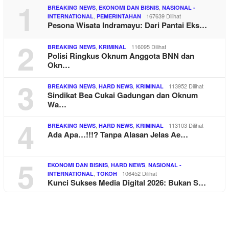
1
,
,
BREAKING NEWS
EKONOMI DAN BISNIS
NASIONAL -
,
167639 Dilihat
INTERNATIONAL
PEMERINTAHAN
Pesona Wisata Indramayu: Dari Pantai Eks…
2
,
116095 Dilihat
BREAKING NEWS
KRIMINAL
Polisi Ringkus Oknum Anggota BNN dan
Okn…
3
,
,
113952 Dilihat
BREAKING NEWS
HARD NEWS
KRIMINAL
Sindikat Bea Cukai Gadungan dan Oknum
Wa…
4
,
,
113103 Dilihat
BREAKING NEWS
HARD NEWS
KRIMINAL
Ada Apa…!!!? Tanpa Alasan Jelas Ae…
5
,
,
EKONOMI DAN BISNIS
HARD NEWS
NASIONAL -
,
106452 Dilihat
INTERNATIONAL
TOKOH
Kunci Sukses Media Digital 2026: Bukan S…