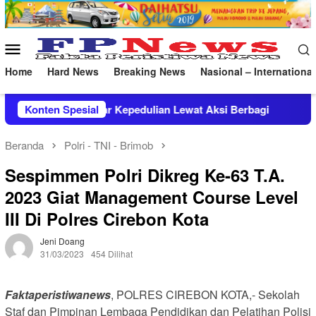
Loncat
ke
konten
Menu
Mobile
Home
Hard News
Breaking News
Nasional – International
Kepedulian Lewat Aksi Berbagi
Konten Spesial
Dansat Brimob Jabar Pim
Beranda
Polri - TNI - Brimob
Sespimmen Polri Dikreg Ke-63 T.A.
2023 Giat Management Course Level
III Di Polres Cirebon Kota
Jeni Doang
31/03/2023
454 Dilihat
Faktaperistiwanews
, POLRES CIREBON KOTA,- Sekolah
Staf dan Pimpinan Lembaga Pendidikan dan Pelatihan Polisi