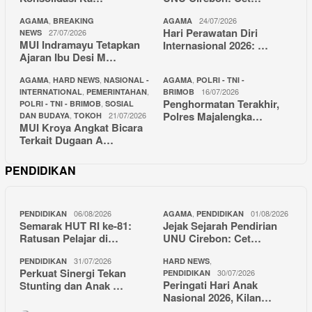
,
24/07/2026
AGAMA
BREAKING
AGAMA
Hari Perawatan Diri
27/07/2026
NEWS
MUI Indramayu Tetapkan
Internasional 2026: …
Ajaran Ibu Desi M…
,
,
,
AGAMA
HARD NEWS
NASIONAL -
AGAMA
POLRI - TNI -
,
,
16/07/2026
INTERNATIONAL
PEMERINTAHAN
BRIMOB
Penghormatan Terakhir,
,
POLRI - TNI - BRIMOB
SOSIAL
Polres Majalengka…
,
21/07/2026
DAN BUDAYA
TOKOH
MUI Kroya Angkat Bicara
Terkait Dugaan A…
PENDIDIKAN
06/08/2026
,
01/08/2026
PENDIDIKAN
AGAMA
PENDIDIKAN
Semarak HUT RI ke-81:
Jejak Sejarah Pendirian
Ratusan Pelajar di…
UNU Cirebon: Cet…
31/07/2026
,
PENDIDIKAN
HARD NEWS
Perkuat Sinergi Tekan
30/07/2026
PENDIDIKAN
Peringati Hari Anak
Stunting dan Anak …
Nasional 2026, Kilan…