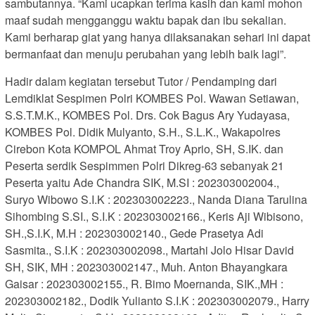
sambutannya. “Kami ucapkan terima kasih dan kami mohon
maaf sudah mengganggu waktu bapak dan ibu sekalian.
Kami berharap giat yang hanya dilaksanakan sehari ini dapat
bermanfaat dan menuju perubahan yang lebih baik lagi”.
Hadir dalam kegiatan tersebut Tutor / Pendamping dari
Lemdiklat Sespimen Polri KOMBES Pol. Wawan Setiawan,
S.S.T.M.K., KOMBES Pol. Drs. Cok Bagus Ary Yudayasa,
KOMBES Pol. Didik Mulyanto, S.H., S.L.K., Wakapolres
Cirebon Kota KOMPOL Ahmat Troy Aprio, SH, S.IK. dan
Peserta serdik Sespimmen Polri Dikreg-63 sebanyak 21
Peserta yaitu Ade Chandra SIK, M.SI : 202303002004.,
Suryo Wibowo S.I.K : 202303002223., Nanda Diana Tarulina
Sihombing S.SI., S.I.K : 202303002166., Keris Aji Wibisono,
SH.,S.I.K, M.H : 202303002140., Gede Prasetya Adi
Sasmita., S.I.K : 202303002098., Martahi Jolo Hisar David
SH, SIK, MH : 202303002147., Muh. Anton Bhayangkara
Gaisar : 202303002155., R. Bimo Moernanda, SIK.,MH :
202303002182., Dodik Yulianto S.I.K : 202303002079., Harry