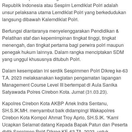
Republik Indonesia atau Sespim Lemdiklat Polri adalah
unsur pelaksana utama Lemdiklat Polri yang berkedudukan
langsung dibawah Kalemdiklat Polri.
Berfungsi diantaranya menyelenggarakan Pendidikan &
Pelatihan staf dan kepemimpinan tingkat tinggi, tingkat
menengah, dan tingkat pertama bagi perwira polri maupun
penegak hukum lainnya. Dalam rangka menciptakan SDM
yang unggul khususnya ditubuh Polri.
Dalam kesempatan ini serdik Sespimmen Polri Dikreg ke-63
T.A. 2023 melaksanakan kegiatan pengamatan lapangan
Management Course Level III bertempat di Aula Sanika
Satyawada Polres Cirebon Kota. Jumat (31.03.23).
Kapolres Cirebon Kota AKBP Ariek Indra Sentanu,
SH.S.IK.MH. menyambut baik didampingi Wakapolres
Cirebon Kota Kompol Ahmat Troy Aprio, SH.S.IK. “Kami
Ucapkan Selamat datang Kepada Bapak Patun dan Peserta
didik Sespimen Polri̇ Dikreg KE-63 TA. 2023, untuk