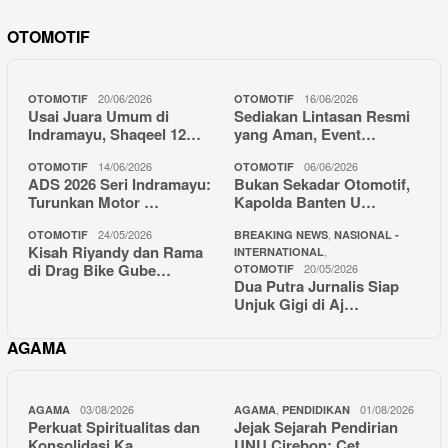
OTOMOTIF
20/06/2026
16/06/2026
OTOMOTIF
OTOMOTIF
Usai Juara Umum di
Sediakan Lintasan Resmi
Indramayu, Shaqeel 12…
yang Aman, Event…
14/06/2026
06/06/2026
OTOMOTIF
OTOMOTIF
ADS 2026 Seri Indramayu:
Bukan Sekadar Otomotif,
Turunkan Motor …
Kapolda Banten U…
24/05/2026
,
OTOMOTIF
BREAKING NEWS
NASIONAL -
Kisah Riyandy dan Rama
,
INTERNATIONAL
di Drag Bike Gube…
20/05/2026
OTOMOTIF
Dua Putra Jurnalis Siap
Unjuk Gigi di Aj…
AGAMA
03/08/2026
,
01/08/2026
AGAMA
AGAMA
PENDIDIKAN
Perkuat Spiritualitas dan
Jejak Sejarah Pendirian
Konsolidasi Ka…
UNU Cirebon: Cet…