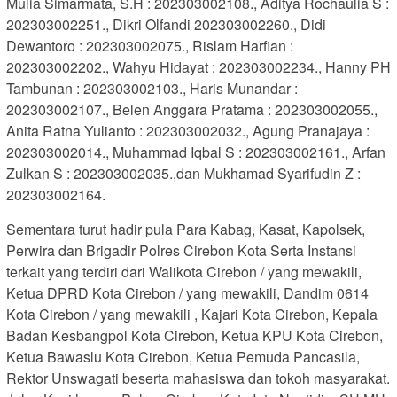
Mulia Simarmata, S.H : 202303002108., Aditya Rochaulia S :
202303002251., Dikri Olfandi 202303002260., Didi
Dewantoro : 202303002075., Rislam Harfian :
202303002202., Wahyu Hidayat : 202303002234., Hanny PH
Tambunan : 202303002103., Haris Munandar :
202303002107., Belen Anggara Pratama : 202303002055.,
Anita Ratna Yulianto : 202303002032., Agung Pranajaya :
202303002014., Muhammad Iqbal S : 202303002161., Arfan
Zulkan S : 202303002035.,dan Mukhamad Syarifudin Z :
202303002164.
Sementara turut hadir pula Para Kabag, Kasat, Kapolsek,
Perwira dan Brigadir Polres Cirebon Kota Serta Instansi
terkait yang terdiri dari Walikota Cirebon / yang mewakili,
Ketua DPRD Kota Cirebon / yang mewakili, Dandim 0614
Kota Cirebon / yang mewakili , Kajari Kota Cirebon, Kepala
Badan Kesbangpol Kota Cirebon, Ketua KPU Kota Cirebon,
Ketua Bawaslu Kota Cirebon, Ketua Pemuda Pancasila,
Rektor Unswagati beserta mahasiswa dan tokoh masyarakat.