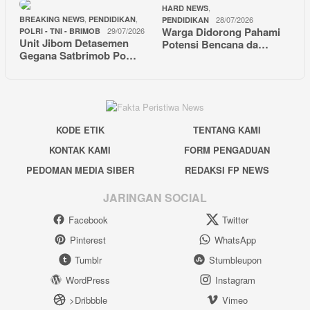
,
HARD NEWS
,
,
BREAKING NEWS
PENDIDIKAN
28/07/2026
PENDIDIKAN
Warga Didorong Pahami
29/07/2026
POLRI - TNI - BRIMOB
Unit Jibom Detasemen
Potensi Bencana da…
Gegana Satbrimob Po…
KODE ETIK
TENTANG KAMI
KONTAK KAMI
FORM PENGADUAN
PEDOMAN MEDIA SIBER
REDAKSI FP NEWS
JARINGAN SOCIAL
Facebook
Twitter
Pinterest
WhatsApp
Tumblr
Stumbleupon
WordPress
Instagram
>Dribbble
Vimeo