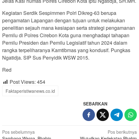
Jelas Kasi humas Polres Cirebon Kota Iptu Ngatidja, SH.MH.
Kegiatan Serdik Sespimmen Polri Dikreg-63 berupa
pengamatan Lapangan dengan tujuan untuk melakukan
penelitian sejauh mana kesiapan serta strategi pengamanan
Pemilu di Polres Cirebon Kota guna menghadapi tahapan
Pemilu Presiden dan Pemilu Legislatif tahun 2024 dalam
rangka terpeliharanya Kamtibmas yang kondusif. Pungkas
Ngatidja. SIP Sus Penyidik WSW 2015.
Red
Post Views:
454
Faktaperistiwanews.co.id
SEBARKAN
Navigasi
Pos sebelumnya
Pos berikutnya
Sambang Warga, Bhabin
Wujudkan Kedekatan,Bhabin