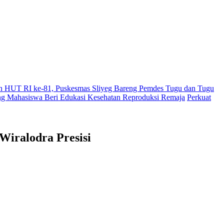
 HUT RI ke-81, Puskesmas Sliyeg Bareng Pemdes Tugu dan Tugu
Mahasiswa Beri Edukasi Kesehatan Reproduksi Remaja
Perkuat
Wiralodra Presisi