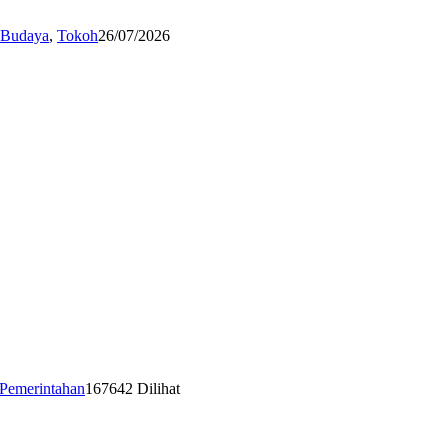
n Budaya
,
Tokoh
26/07/2026
Pemerintahan
167642 Dilihat