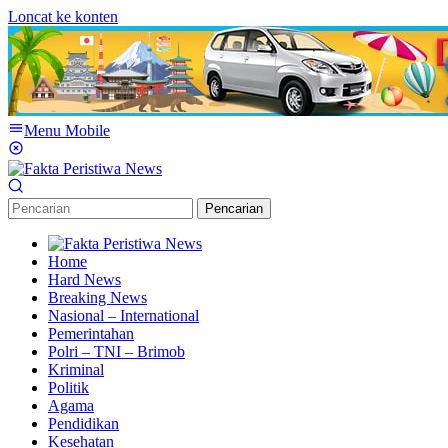
Loncat ke konten
Menu Mobile
Pencarian
Home
Hard News
Breaking News
Nasional – International
Pemerintahan
Polri – TNI – Brimob
Kriminal
Politik
Agama
Pendidikan
Kesehatan