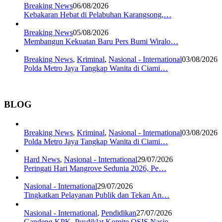
Breaking News
06/08/2026
Kebakaran Hebat di Pelabuhan Karangsong,…
Breaking News
05/08/2026
Membangun Kekuatan Baru Pers Bumi Wiralo…
Breaking News
,
Kriminal
,
Nasional - International
03/08/2026
Polda Metro Jaya Tangkap Wanita di Ciami…
BLOG
Breaking News
,
Kriminal
,
Nasional - International
03/08/2026
Polda Metro Jaya Tangkap Wanita di Ciami…
Hard News
,
Nasional - International
29/07/2026
Peringati Hari Mangrove Sedunia 2026, Pe…
Nasional - International
29/07/2026
Tingkatkan Pelayanan Publik dan Tekan An…
Nasional - International
,
Pendidikan
27/07/2026
Gandeng KPK, Pusdiklat Komite OSIS Nasio…