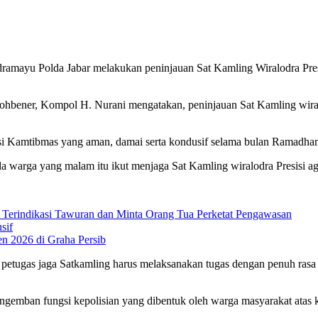
Indramayu Polda Jabar melakukan peninjauan Sat Kamling Wiralodra Pr
hbener, Kompol H. Nurani mengatakan, peninjauan Sat Kamling wiralo
ndisi Kamtibmas yang aman, damai serta kondusif selama bulan Ramadha
warga yang malam itu ikut menjaga Sat Kamling wiralodra Presisi aga
 Terindikasi Tawuran dan Minta Orang Tua Perketat Pengawasan
sif
n 2026 di Graha Persib
 petugas jaga Satkamling harus melaksanakan tugas dengan penuh ra
engemban fungsi kepolisian yang dibentuk oleh warga masyarakat ata