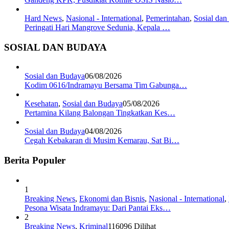
Hard News
,
Nasional - International
,
Pemerintahan
,
Sosial da
Peringati Hari Mangrove Sedunia, Kepala …
SOSIAL DAN BUDAYA
Sosial dan Budaya
06/08/2026
Kodim 0616/Indramayu Bersama Tim Gabunga…
Kesehatan
,
Sosial dan Budaya
05/08/2026
Pertamina Kilang Balongan Tingkatkan Kes…
Sosial dan Budaya
04/08/2026
Cegah Kebakaran di Musim Kemarau, Sat Bi…
Berita Populer
1
Breaking News
,
Ekonomi dan Bisnis
,
Nasional - International
,
Pesona Wisata Indramayu: Dari Pantai Eks…
2
Breaking News
,
Kriminal
116096 Dilihat