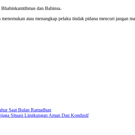
n Bhabinkamtibmas dan Babinsa.
 menemukan atau menangkap pelaku tindak pidana mencuri jangan main 
Sahur Saat Bulan Ramadhan
jaga Situasi Lingkungan Aman Dan Kondusif