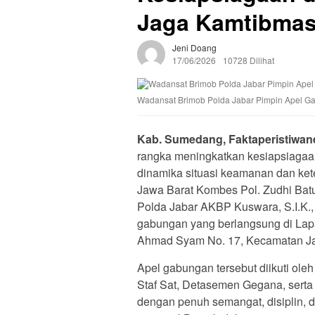
Jaga Kamtibma
Jeni Doang
17/06/2026
10728 Dilihat
Wadansat Brimob Polda Jabar Pimpin Apel G
Kab. Sumedang, Faktaperistiwane
rangka meningkatkan kesiapsiagaa
dinamika situasi keamanan dan ket
Jawa Barat Kombes Pol. Zudhi Batub
Polda Jabar AKBP Kuswara, S.I.K.,
gabungan yang berlangsung di Lapa
Ahmad Syam No. 17, Kecamatan Ja
Apel gabungan tersebut diikuti ole
Staf Sat, Detasemen Gegana, serta
dengan penuh semangat, disiplin, 