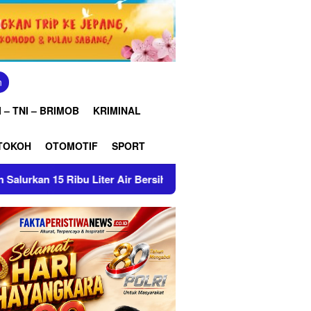
n
 – TNI – BRIMOB
KRIMINAL
TOKOH
OTOMOTIF
SPORT
er Air Bersih ke Pasekan
Patroli Malam Brimob Jabar,