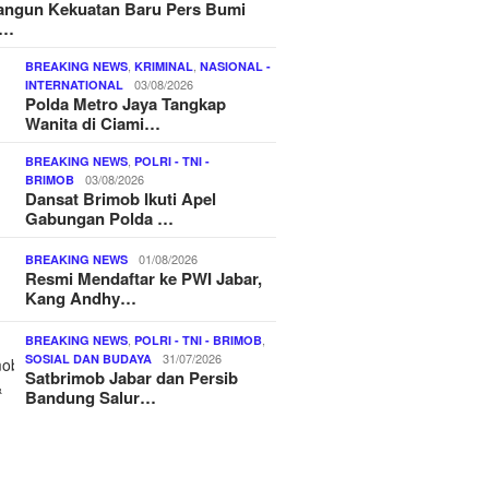
ngun Kekuatan Baru Pers Bumi
o…
,
,
BREAKING NEWS
KRIMINAL
NASIONAL -
03/08/2026
INTERNATIONAL
Polda Metro Jaya Tangkap
Wanita di Ciami…
,
BREAKING NEWS
POLRI - TNI -
03/08/2026
BRIMOB
Dansat Brimob Ikuti Apel
Gabungan Polda …
01/08/2026
BREAKING NEWS
Resmi Mendaftar ke PWI Jabar,
Kang Andhy…
,
,
BREAKING NEWS
POLRI - TNI - BRIMOB
31/07/2026
SOSIAL DAN BUDAYA
Satbrimob Jabar dan Persib
Bandung Salur…