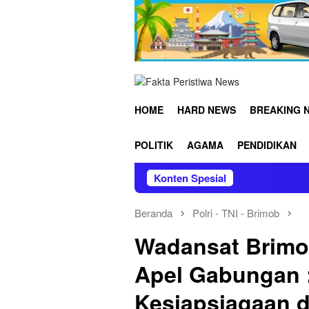
Loncat
ke
konten
HOME
HARD NEWS
BREAKING 
POLITIK
AGAMA
PENDIDIKAN
Konten Spesial
Kod
Beranda
Polri - TNI - Brimob
Wadansat Brimo
Apel Gabungan 
Kesiapsiagaan d