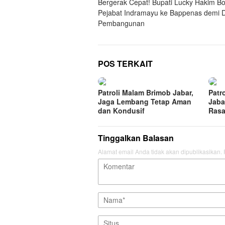
Bergerak Cepat! Bupati Lucky Hakim B
pos
Pejabat Indramayu ke Bappenas demi 
Pembangunan
POS TERKAIT
Patroli Malam Brimob Jabar,
Patr
Jaga Lembang Tetap Aman
Jaba
dan Kondusif
Rasa
Tinggalkan Balasan
Alamat email Anda tidak akan dipublikasikan.