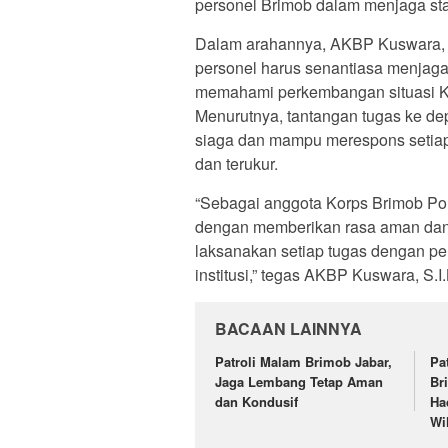
personel Brimob dalam menjaga sta
Dalam arahannya, AKBP Kuswara, S
personel harus senantiasa menjaga
memahami perkembangan situasi Kam
Menurutnya, tantangan tugas ke de
siaga dan mampu merespons setiap
dan terukur.
“Sebagai anggota Korps Brimob Polri
dengan memberikan rasa aman dan n
laksanakan setiap tugas dengan pe
institusi,” tegas AKBP Kuswara, S.I
BACAAN LAINNYA
Patroli Malam Brimob Jabar,
Pa
Jaga Lembang Tetap Aman
Br
dan Kondusif
Ha
Wi