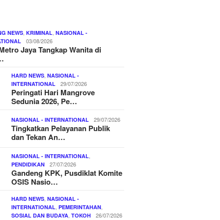
,
,
NG NEWS
KRIMINAL
NASIONAL -
03/08/2026
ATIONAL
Metro Jaya Tangkap Wanita di
…
,
HARD NEWS
NASIONAL -
29/07/2026
INTERNATIONAL
Peringati Hari Mangrove
Sedunia 2026, Pe…
29/07/2026
NASIONAL - INTERNATIONAL
Tingkatkan Pelayanan Publik
dan Tekan An…
,
NASIONAL - INTERNATIONAL
27/07/2026
PENDIDIKAN
Gandeng KPK, Pusdiklat Komite
OSIS Nasio…
,
HARD NEWS
NASIONAL -
,
,
INTERNATIONAL
PEMERINTAHAN
,
26/07/2026
SOSIAL DAN BUDAYA
TOKOH