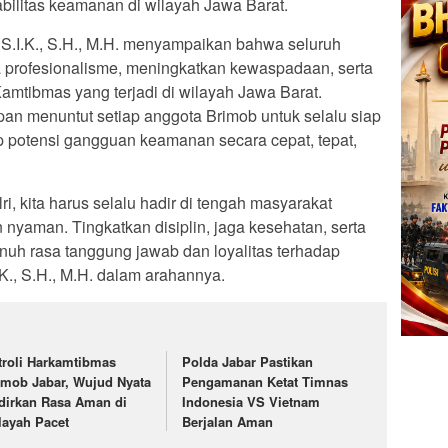
bilitas keamanan di wilayah Jawa Barat.
.I.K., S.H., M.H. menyampaikan bahwa seluruh
 profesionalisme, meningkatkan kewaspadaan, serta
tibmas yang terjadi di wilayah Jawa Barat.
pan menuntut setiap anggota Brimob untuk selalu siap
 potensi gangguan keamanan secara cepat, tepat,
, kita harus selalu hadir di tengah masyarakat
yaman. Tingkatkan disiplin, jaga kesehatan, serta
nuh rasa tanggung jawab dan loyalitas terhadap
.K., S.H., M.H. dalam arahannya.
troli Harkamtibmas
Polda Jabar Pastikan
imob Jabar, Wujud Nyata
Pengamanan Ketat Timnas
dirkan Rasa Aman di
Indonesia VS Vietnam
layah Pacet
Berjalan Aman