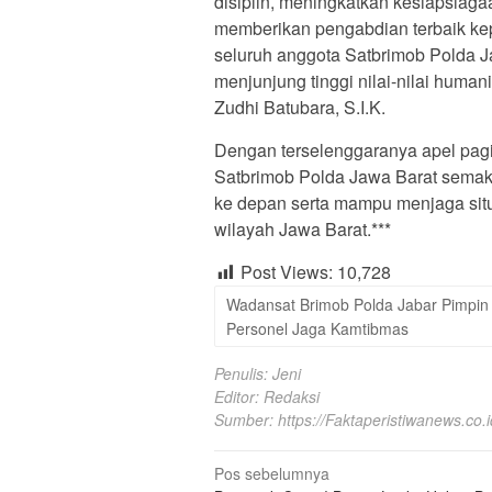
disiplin, meningkatkan kesiapsiag
memberikan pengabdian terbaik ke
seluruh anggota Satbrimob Polda Jab
menjunjung tinggi nilai-nilai huma
Zudhi Batubara, S.I.K.
Dengan terselenggaranya apel pagi
Satbrimob Polda Jawa Barat semak
ke depan serta mampu menjaga sit
wilayah Jawa Barat.***
Post Views:
10,728
Wadansat Brimob Polda Jabar Pimpin 
Personel Jaga Kamtibmas
Penulis: Jeni
Editor: Redaksi
Sumber:
https://Faktaperistiwanews.co.i
Navigasi
Pos sebelumnya