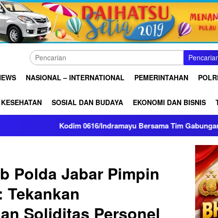
Pencaria
NEWS
NASIONAL – INTERNATIONAL
PEMERINTAHAN
POLRI
KESEHATAN
SOSIAL DAN BUDAYA
EKONOMI DAN BISNIS
im 0616/Indramayu Bersama Tim Gabungan Salurkan 15 Ribu Lit
b Polda Jabar Pimpin
: Tekankan
an Soliditas Personel