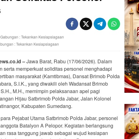
s
abungan : Tekankan Kesiapsiagaan
ws.co.id –
Jawa Barat, Rabu (17/06/2026). Dalam
n serta memperkuat soliditas personel menghadapi
ertiban masyarakat (Kamtibmas), Dansat Brimob Polda
ara, S.I.K., yang diwakili oleh Wadansat Brimob
 S.H., M.H., memimpin pelaksanaan apel pagi
ngan Hijau Satbrimob Polda Jabar, Jalan Kolonel
tinangor, Kabupaten Sumedang.
h para Pejabat Utama Satbrimob Polda Jabar, personel
 anggota Batalyon A Pelopor. Kegiatan berlangsung
dan rasa tanggung jawab sebagai wujud kesiapan