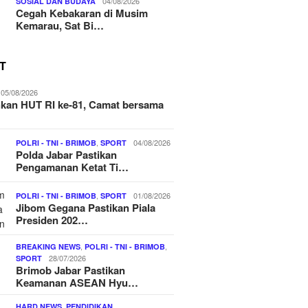
04/08/2026
SOSIAL DAN BUDAYA
Cegah Kebakaran di Musim
Kemarau, Sat Bi…
T
05/08/2026
kan HUT RI ke-81, Camat bersama
,
04/08/2026
POLRI - TNI - BRIMOB
SPORT
Polda Jabar Pastikan
Pengamanan Ketat Ti…
,
01/08/2026
POLRI - TNI - BRIMOB
SPORT
Jibom Gegana Pastikan Piala
Presiden 202…
,
,
BREAKING NEWS
POLRI - TNI - BRIMOB
28/07/2026
SPORT
Brimob Jabar Pastikan
Keamanan ASEAN Hyu…
,
,
HARD NEWS
PENDIDIKAN