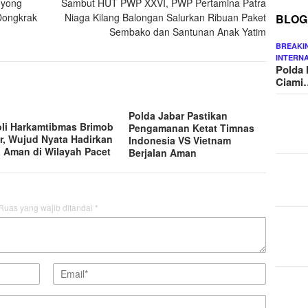
oyong
Sambut HUT PWP XXVI, PWP Pertamina Patra
Dongkrak
Niaga Kilang Balongan Salurkan Ribuan Paket
BLOG
Sembako dan Santunan Anak Yatim
BREAKI
INTERN
Polda 
Ciami
Polda Jabar Pastikan
oli Harkamtibmas Brimob
Pengamanan Ketat Timnas
r, Wujud Nyata Hadirkan
Indonesia VS Vietnam
 Aman di Wilayah Pacet
Berjalan Aman
Ruas yang wajib ditandai
*