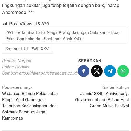
lingkungan sekitar juga tetap terjalin dengan baik,” harap
Andromedo. ***
Post Views:
15,839
PWP Pertamina Patra Niaga Kilang Balongan Salurkan Ribuan
Paket Sembako dan Santunan Anak Yatim
Sambut HUT PWP XXVI
Penulis: Nurpad
SEBARKAN
Editor: Redaksi
Sumber:
https://faktaperistiwanews.co.id/
Navigasi
Pos sebelumnya
Pos berikutnya
Wadansat Brimob Polda Jabar
Ciamis’ 384th Anniversary:
pos
Pimpin Apel Gabungan :
Government and Prison Host
Tekankan Kesiapsiagaan dan
Grand Music Festival
Soliditas Personel Jaga
Kamtibmas