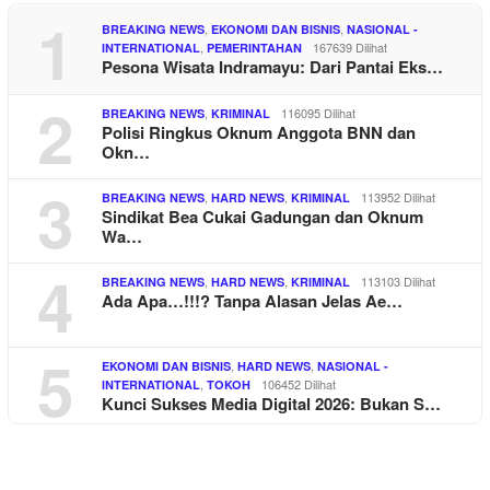
1
,
,
BREAKING NEWS
EKONOMI DAN BISNIS
NASIONAL -
,
167639 Dilihat
INTERNATIONAL
PEMERINTAHAN
Pesona Wisata Indramayu: Dari Pantai Eks…
2
,
116095 Dilihat
BREAKING NEWS
KRIMINAL
Polisi Ringkus Oknum Anggota BNN dan
Okn…
3
,
,
113952 Dilihat
BREAKING NEWS
HARD NEWS
KRIMINAL
Sindikat Bea Cukai Gadungan dan Oknum
Wa…
4
,
,
113103 Dilihat
BREAKING NEWS
HARD NEWS
KRIMINAL
Ada Apa…!!!? Tanpa Alasan Jelas Ae…
5
,
,
EKONOMI DAN BISNIS
HARD NEWS
NASIONAL -
,
106452 Dilihat
INTERNATIONAL
TOKOH
Kunci Sukses Media Digital 2026: Bukan S…