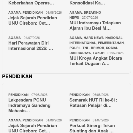
Keberkahan Operas…
Konsolidasi Ka…
,
01/08/2026
,
AGAMA
PENDIDIKAN
AGAMA
BREAKING
Jejak Sejarah Pendirian
27/07/2026
NEWS
MUI Indramayu Tetapkan
UNU Cirebon: Cet…
Ajaran Ibu Desi M…
24/07/2026
,
,
AGAMA
AGAMA
HARD NEWS
NASIONAL -
Hari Perawatan Diri
,
,
INTERNATIONAL
PEMERINTAHAN
Internasional 2026: …
,
POLRI - TNI - BRIMOB
SOSIAL
,
21/07/2026
DAN BUDAYA
TOKOH
MUI Kroya Angkat Bicara
Terkait Dugaan A…
PENDIDIKAN
07/08/2026
06/08/2026
PENDIDIKAN
PENDIDIKAN
Lakpesdam PCNU
Semarak HUT RI ke-81:
Indramayu Gandeng
Ratusan Pelajar di…
Mahasis…
,
01/08/2026
31/07/2026
AGAMA
PENDIDIKAN
PENDIDIKAN
Jejak Sejarah Pendirian
Perkuat Sinergi Tekan
UNU Cirebon: Cet…
Stunting dan Anak …