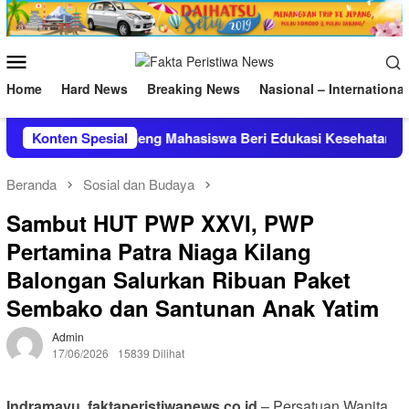
Loncat
ke
konten
Menu
Mobile
Home
Hard News
Breaking News
Nasional – International
dramayu Gandeng Mahasiswa Beri Edukasi Kesehatan Reprod
Konten Spesial
Beranda
Sosial dan Budaya
Sambut HUT PWP XXVI, PWP
Pertamina Patra Niaga Kilang
Balongan Salurkan Ribuan Paket
Sembako dan Santunan Anak Yatim
Admin
17/06/2026
15839 Dilihat
Indramayu, faktaperistiwanews.co.id
– Persatuan Wanita