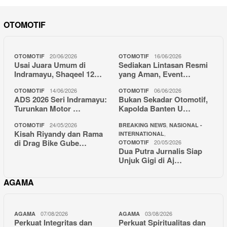
OTOMOTIF
20/06/2026
16/06/2026
OTOMOTIF
OTOMOTIF
Usai Juara Umum di
Sediakan Lintasan Resmi
Indramayu, Shaqeel 12…
yang Aman, Event…
14/06/2026
06/06/2026
OTOMOTIF
OTOMOTIF
ADS 2026 Seri Indramayu:
Bukan Sekadar Otomotif,
Turunkan Motor …
Kapolda Banten U…
24/05/2026
,
OTOMOTIF
BREAKING NEWS
NASIONAL -
Kisah Riyandy dan Rama
,
INTERNATIONAL
di Drag Bike Gube…
20/05/2026
OTOMOTIF
Dua Putra Jurnalis Siap
Unjuk Gigi di Aj…
AGAMA
07/08/2026
03/08/2026
AGAMA
AGAMA
Perkuat Integritas dan
Perkuat Spiritualitas dan