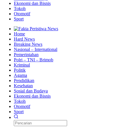
Ekonomi dan Bisnis
Tokoh
Otomotif
Sport
Home
Hard News
Breaking News
Nasional – International
Pemerintahan
Polri – TNI – Brimob
Kriminal
Politik
Agama
Pendidikan
Kesehatan
Sosial dan Budaya
Ekonomi dan Bisnis
Tokoh
Otomotif
Sport