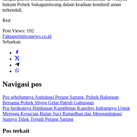
hukum Polsek Sukagumiwang dalam keadaan kondusif aman
terkendali.
Red
Post Views:
192
Faktaperistiwanews.co.id
Sebarkan
Navigasi pos
Pos sebelumnya
Antisipasi Perang Sarung, Polsek Balongan
Bersama Polsek Sliyeg Gelar Patroli Gabungan
Pos berikutnya
Himbauan Kamtibmas Kapolres Indramayu Untuk
Menjaga Kesucian Bulan Suci Ramadhan dan Mengantisipasi
Supaya Tidak Terjadi Perang Sarung
Pos terkait