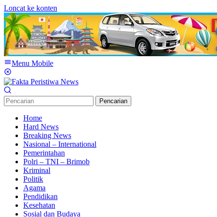
Loncat ke konten
Menu Mobile
Pencarian
Home
Hard News
Breaking News
Nasional – International
Pemerintahan
Polri – TNI – Brimob
Kriminal
Politik
Agama
Pendidikan
Kesehatan
Sosial dan Budaya