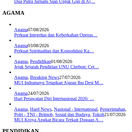
Dua Putra Jurnalis Siap Unjuk Gigi di Aj…
AGAMA
Agama
07/08/2026
Perkuat Integritas dan Keberkahan Operas…
Agama
03/08/2026
Perkuat Spiritualitas dan Konsolidasi Ka…
Agama
,
Pendidikan
01/08/2026
Jejak Sejarah Pendirian UNU Cirebon: Cet…
Agama
,
Breaking News
27/07/2026
MUI Indramayu Tetapkan Ajaran Ibu Desi M…
Agama
24/07/2026
Hari Perawatan Diri Internasional 2026: …
Agama
,
Hard News
,
Nasional - International
,
Pemerintahan
,
Polri - TNI - Brimob
,
Sosial dan Budaya
,
Tokoh
21/07/2026
MUI Kroya Angkat Bicara Terkait Dugaan A…
PENDIDIKAN