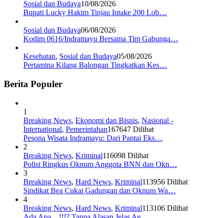
Sosial dan Budaya
10/08/2026
Bupati Lucky Hakim Tinjau Intake 200 Lob…
Sosial dan Budaya
06/08/2026
Kodim 0616/Indramayu Bersama Tim Gabunga…
Kesehatan
,
Sosial dan Budaya
05/08/2026
Pertamina Kilang Balongan Tingkatkan Kes…
Berita Populer
1
Breaking News
,
Ekonomi dan Bisnis
,
Nasional -
International
,
Pemerintahan
167647 Dilihat
Pesona Wisata Indramayu: Dari Pantai Eks…
2
Breaking News
,
Kriminal
116098 Dilihat
Polisi Ringkus Oknum Anggota BNN dan Okn…
3
Breaking News
,
Hard News
,
Kriminal
113956 Dilihat
Sindikat Bea Cukai Gadungan dan Oknum Wa…
4
Breaking News
,
Hard News
,
Kriminal
113106 Dilihat
Ada Apa…!!!? Tanpa Alasan Jelas Ae…