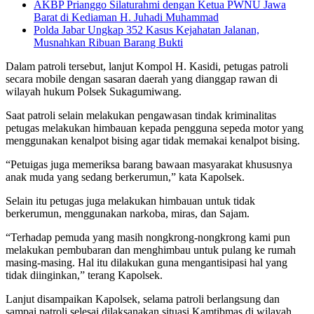
AKBP Prianggo Silaturahmi dengan Ketua PWNU Jawa
Barat di Kediaman H. Juhadi Muhammad
Polda Jabar Ungkap 352 Kasus Kejahatan Jalanan,
Musnahkan Ribuan Barang Bukti
Dalam patroli tersebut, lanjut Kompol H. Kasidi, petugas patroli
secara mobile dengan sasaran daerah yang dianggap rawan di
wilayah hukum Polsek Sukagumiwang.
Saat patroli selain melakukan pengawasan tindak kriminalitas
petugas melakukan himbauan kepada pengguna sepeda motor yang
menggunakan kenalpot bising agar tidak memakai kenalpot bising.
“Petuigas juga memeriksa barang bawaan masyarakat khususnya
anak muda yang sedang berkerumun,” kata Kapolsek.
Selain itu petugas juga melakukan himbauan untuk tidak
berkerumun, menggunakan narkoba, miras, dan Sajam.
“Terhadap pemuda yang masih nongkrong-nongkrong kami pun
melakukan pembubaran dan menghimbau untuk pulang ke rumah
masing-masing. Hal itu dilakukan guna mengantisipasi hal yang
tidak diinginkan,” terang Kapolsek.
Lanjut disampaikan Kapolsek, selama patroli berlangsung dan
sampai patroli selesai dilaksanakan situasi Kamtibmas di wilayah