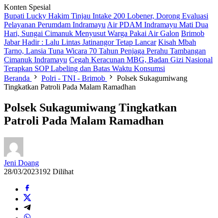
Konten Spesial
Bupati Lucky Hakim Tinjau Intake 200 Lobener, Dorong Evaluasi
Pelayanan Perumdam Indramayu
Air PDAM Indramayu Mati Dua
Hari, Sungai Cimanuk Menyusut Warga Pakai Air Galon
Brimob
Jabar Hadir : Lalu Lintas Jatinangor Tetap Lancar
Kisah Mbah
Tarno, Lansia Tuna Wicara 70 Tahun Penjaga Perahu Tambangan
Cimanuk Indramayu
Cegah Keracunan MBG, Badan Gizi Nasional
Terapkan SOP Labeling dan Batas Waktu Konsumsi
Beranda
Polri - TNI - Brimob
Polsek Sukagumiwang
Tingkatkan Patroli Pada Malam Ramadhan
Polsek Sukagumiwang Tingkatkan
Patroli Pada Malam Ramadhan
Jeni Doang
28/03/2023
192 Dilihat