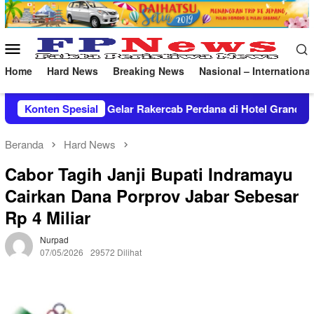
Loncat
ke
konten
Menu
Mobile
Home
Hard News
Breaking News
Nasional – International
kercab Perdana di Hotel Grand Trisula
Konten Spesial
Meriahkan HUT R
Beranda
Hard News
Cabor Tagih Janji Bupati Indramayu
Cairkan Dana Porprov Jabar Sebesar
Rp 4 Miliar
Nurpad
07/05/2026
29572 Dilihat