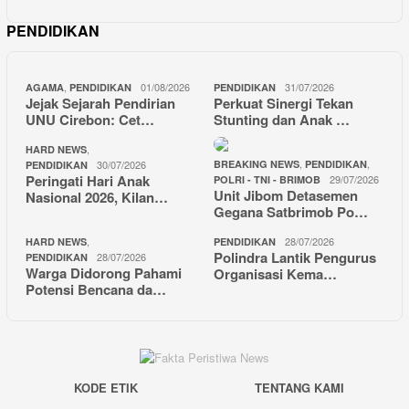
PENDIDIKAN
,
01/08/2026
31/07/2026
AGAMA
PENDIDIKAN
PENDIDIKAN
Jejak Sejarah Pendirian
Perkuat Sinergi Tekan
UNU Cirebon: Cet…
Stunting dan Anak …
,
HARD NEWS
,
,
30/07/2026
BREAKING NEWS
PENDIDIKAN
PENDIDIKAN
Peringati Hari Anak
29/07/2026
POLRI - TNI - BRIMOB
Unit Jibom Detasemen
Nasional 2026, Kilan…
Gegana Satbrimob Po…
,
28/07/2026
HARD NEWS
PENDIDIKAN
Polindra Lantik Pengurus
28/07/2026
PENDIDIKAN
Warga Didorong Pahami
Organisasi Kema…
Potensi Bencana da…
KODE ETIK
TENTANG KAMI