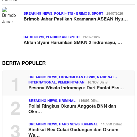
,
,
28/07/2026
BREAKING NEWS
POLRI - TNI - BRIMOB
SPORT
Brimob Jabar Pastikan Keamanan ASEAN Hyu…
,
,
26/07/2026
HARD NEWS
PENDIDIKAN
SPORT
Alifah Syani Harumkan SMKN 2 Indramayu, …
BERITA POPULER
1
,
,
BREAKING NEWS
EKONOMI DAN BISNIS
NASIONAL -
,
167637 Dilihat
INTERNATIONAL
PEMERINTAHAN
Pesona Wisata Indramayu: Dari Pantai Eks…
2
,
116093 Dilihat
BREAKING NEWS
KRIMINAL
Polisi Ringkus Oknum Anggota BNN dan
Okn…
3
,
,
113950 Dilihat
BREAKING NEWS
HARD NEWS
KRIMINAL
Sindikat Bea Cukai Gadungan dan Oknum
Wa…