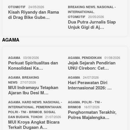
24/05/2026
,
OTOMOTIF
BREAKING NEWS
NASIONAL -
Kisah Riyandy dan Rama
,
INTERNATIONAL
di Drag Bike Gube…
20/05/2026
OTOMOTIF
Dua Putra Jurnalis Siap
Unjuk Gigi di Aj…
AGAMA
03/08/2026
,
01/08/2026
AGAMA
AGAMA
PENDIDIKAN
Perkuat Spiritualitas dan
Jejak Sejarah Pendirian
Konsolidasi Ka…
UNU Cirebon: Cet…
,
24/07/2026
AGAMA
BREAKING
AGAMA
Hari Perawatan Diri
27/07/2026
NEWS
MUI Indramayu Tetapkan
Internasional 2026: …
Ajaran Ibu Desi M…
,
,
,
AGAMA
HARD NEWS
NASIONAL -
AGAMA
POLRI - TNI -
,
,
16/07/2026
INTERNATIONAL
PEMERINTAHAN
BRIMOB
Penghormatan Terakhir,
,
POLRI - TNI - BRIMOB
SOSIAL
Polres Majalengka…
,
21/07/2026
DAN BUDAYA
TOKOH
MUI Kroya Angkat Bicara
Terkait Dugaan A…