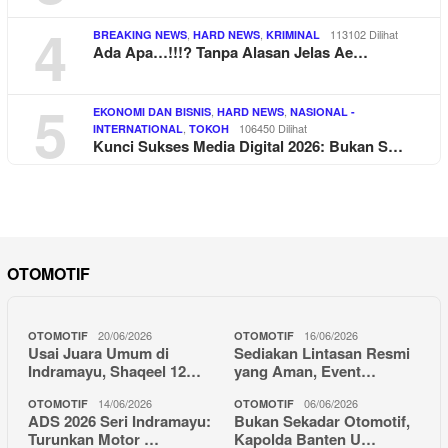
4
,
,
113102 Dilihat
BREAKING NEWS
HARD NEWS
KRIMINAL
Ada Apa…!!!? Tanpa Alasan Jelas Ae…
5
,
,
EKONOMI DAN BISNIS
HARD NEWS
NASIONAL -
,
106450 Dilihat
INTERNATIONAL
TOKOH
Kunci Sukses Media Digital 2026: Bukan S…
OTOMOTIF
20/06/2026
16/06/2026
OTOMOTIF
OTOMOTIF
Usai Juara Umum di
Sediakan Lintasan Resmi
Indramayu, Shaqeel 12…
yang Aman, Event…
14/06/2026
06/06/2026
OTOMOTIF
OTOMOTIF
ADS 2026 Seri Indramayu:
Bukan Sekadar Otomotif,
Turunkan Motor …
Kapolda Banten U…