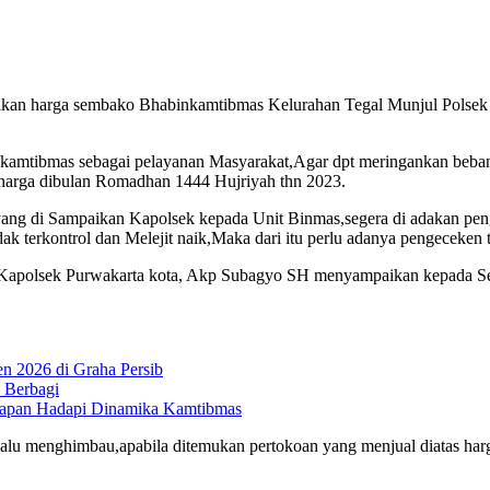
 harga sembako Bhabinkamtibmas Kelurahan Tegal Munjul Polsek Pu
inkamtibmas sebagai pelayanan Masyarakat,Agar dpt meringankan beba
 harga dibulan Romadhan 1444 Hujriyah thn 2023.
a, yang di Sampaikan Kapolsek kepada Unit Binmas,segera di adakan p
idak terkontrol dan Melejit naik,Maka dari itu perlu adanya pengeceken
 Kapolsek Purwakarta kota, Akp Subagyo SH menyampaikan kepada Sel
n 2026 di Graha Persib
 Berbagi
siapan Hadapi Dinamika Kamtibmas
 menghimbau,apabila ditemukan pertokoan yang menjual diatas harga 