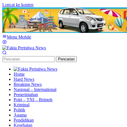
Loncat ke konten
Menu Mobile
Pencarian
Home
Hard News
Breaking News
Nasional – International
Pemerintahan
Polri – TNI – Brimob
Kriminal
Politik
Agama
Pendidikan
Kesehatan