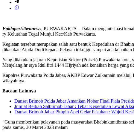
Faktaperistiwanews
, PURWAKARTA – Dalam mengantisipasi kenaikan
ry Kelurahan Tegal Munjul Kec/Kab Purwakarta.
Kegiatan tersebut merupakan salah satu bentuk Kepedulian dr Bhab
dikatakan Aipda Dodi kepada Pelayan toko,jgn sampai ada kenaikan
Yang dilakukan jajaran Kepolisian Sektor (Polsek) Purwakarta kot
Menjelang hr raya Idul fitri 1444 Hijriyah ada kenaikan harga yang t
Kapolres Purwakarta Polda Jabar, AKBP Edwar Zulkarnain melalui,
wilayahnya.
Bacaan Lainnya
Dansat Brimob Polda Jabar Amankan Nobar Final Piala Preside
Jum’at Berkah Satbrimob Jabar : Tebar Kepedulian Lewat Aksi
Dansat Brimob Jabar Pimpin Apel Gelar Pasukan : Wujud Ke
“Guna memberikan pelayanan pada masyarakat Bhabinkamtibmas selalu
pada kamis, 30 Maret 2023 malam