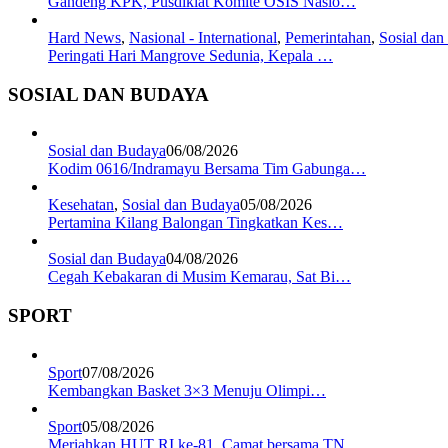
Gandeng KPK, Pusdiklat Komite OSIS Nasio…
Hard News
,
Nasional - International
,
Pemerintahan
,
Sosial da
Peringati Hari Mangrove Sedunia, Kepala …
SOSIAL DAN BUDAYA
Sosial dan Budaya
06/08/2026
Kodim 0616/Indramayu Bersama Tim Gabunga…
Kesehatan
,
Sosial dan Budaya
05/08/2026
Pertamina Kilang Balongan Tingkatkan Kes…
Sosial dan Budaya
04/08/2026
Cegah Kebakaran di Musim Kemarau, Sat Bi…
SPORT
Sport
07/08/2026
Kembangkan Basket 3×3 Menuju Olimpi…
Sport
05/08/2026
Meriahkan HUT RI ke-81, Camat bersama TN…