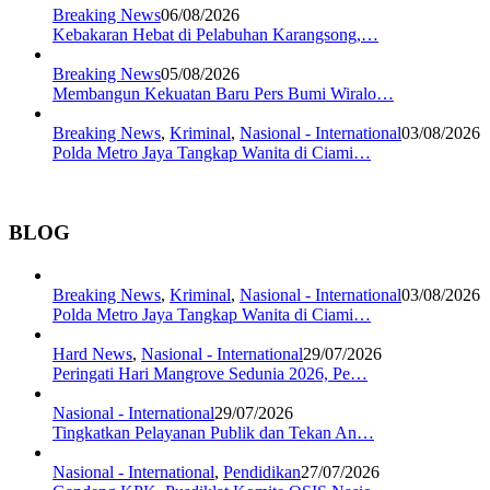
Breaking News
06/08/2026
Kebakaran Hebat di Pelabuhan Karangsong,…
Breaking News
05/08/2026
Membangun Kekuatan Baru Pers Bumi Wiralo…
Breaking News
,
Kriminal
,
Nasional - International
03/08/2026
Polda Metro Jaya Tangkap Wanita di Ciami…
BLOG
Breaking News
,
Kriminal
,
Nasional - International
03/08/2026
Polda Metro Jaya Tangkap Wanita di Ciami…
Hard News
,
Nasional - International
29/07/2026
Peringati Hari Mangrove Sedunia 2026, Pe…
Nasional - International
29/07/2026
Tingkatkan Pelayanan Publik dan Tekan An…
Nasional - International
,
Pendidikan
27/07/2026