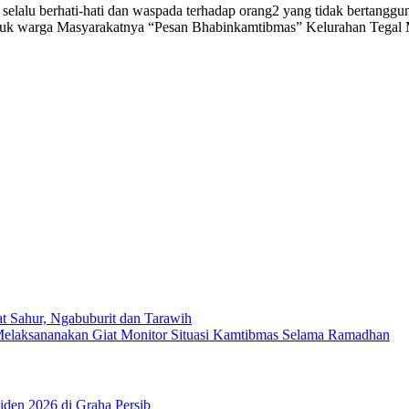
elalu berhati-hati dan waspada terhadap orang2 yang tidak bertanggun
 untuk warga Masyarakatnya “Pesan Bhabinkamtibmas” Kelurahan Tegal
at Sahur, Ngabuburit dan Tarawih
 Melaksananakan Giat Monitor Situasi Kamtibmas Selama Ramadhan