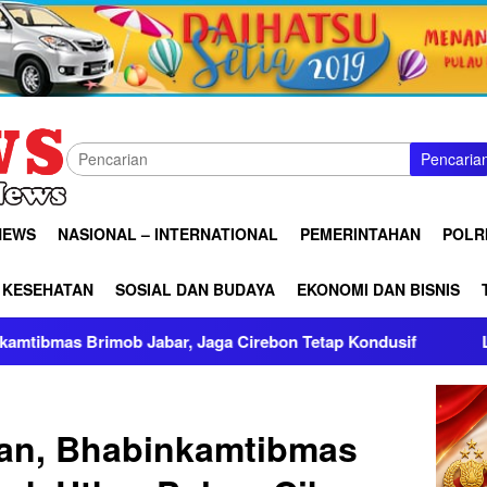
Pencaria
NEWS
NASIONAL – INTERNATIONAL
PEMERINTAHAN
POLRI
KESEHATAN
SOSIAL DAN BUDAYA
EKONOMI DAN BISNIS
 Jabar, Jaga Cirebon Tetap Kondusif
Lakpesdam PCNU I
an, Bhabinkamtibmas