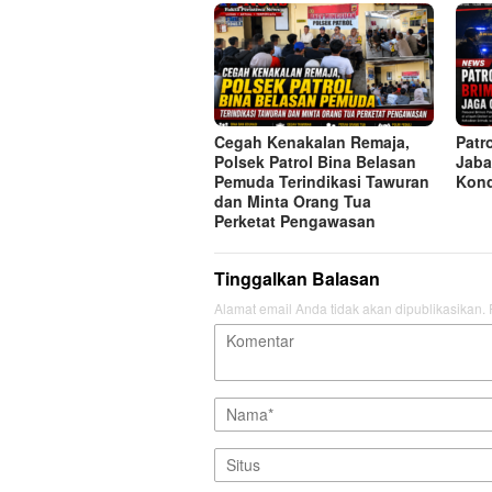
Cegah Kenakalan Remaja,
Patr
Polsek Patrol Bina Belasan
Jaba
Pemuda Terindikasi Tawuran
Kond
dan Minta Orang Tua
Perketat Pengawasan
Tinggalkan Balasan
Alamat email Anda tidak akan dipublikasikan.