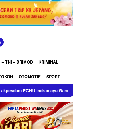
n
 – TNI – BRIMOB
KRIMINAL
TOKOH
OTOMOTIF
SPORT
ndramayu Gandeng Mahasiswa Beri Edukasi Kesehatan Reprod