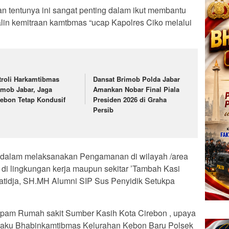
Dan tentunya ini sangat penting dalam ikut membantu
alin kemitraan kamtbmas “ucap Kapolres Ciko melalui
troli Harkamtibmas
Dansat Brimob Polda Jabar
imob Jabar, Jaga
Amankan Nobar Final Piala
rebon Tetap Kondusif
Presiden 2026 di Graha
Persib
ing dalam melaksanakan Pengamanan di wilayah /area
 di lingkungan kerja maupun sekitar ’Tambah Kasi
atidja, SH.MH Alumni SIP Sus Penyidik Setukpa
am Rumah sakit Sumber Kasih Kota Cirebon , upaya
selaku Bhabinkamtibmas Kelurahan Kebon Baru Polsek