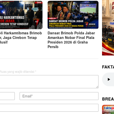
oli Harkamtibmas Brimob
Dansat Brimob Polda Jabar
r, Jaga Cirebon Tetap
Amankan Nobar Final Piala
usif
Presiden 2026 di Graha
Persib
FAKT
Ruas yang wajib ditandai
*
BREA