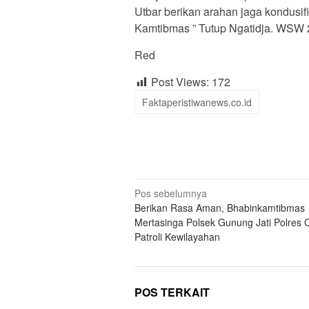
Utbar berikan arahan jaga kondusifi
Kamtibmas ” Tutup Ngatidja. WSW
Red
Post Views:
172
Faktaperistiwanews.co.id
Navigasi
Pos sebelumnya
Berikan Rasa Aman, Bhabinkamtibmas
pos
Mertasinga Polsek Gunung Jati Polres 
Patroli Kewilayahan
POS TERKAIT