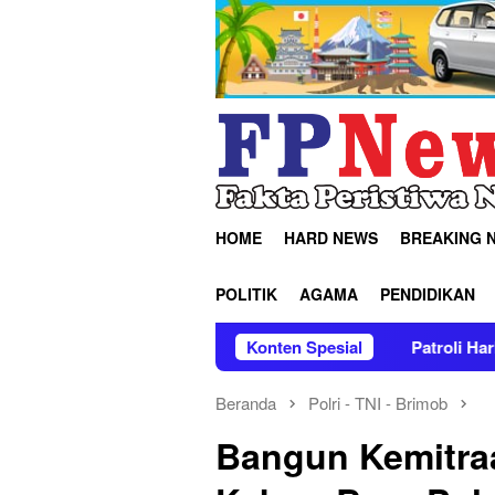
Loncat
ke
konten
HOME
HARD NEWS
BREAKING 
POLITIK
AGAMA
PENDIDIKAN
elar Cek Kesehatan Gratis
Konten Spesial
Patroli Harkamtibmas Brimob
Beranda
Polri - TNI - Brimob
Bangun Kemitra