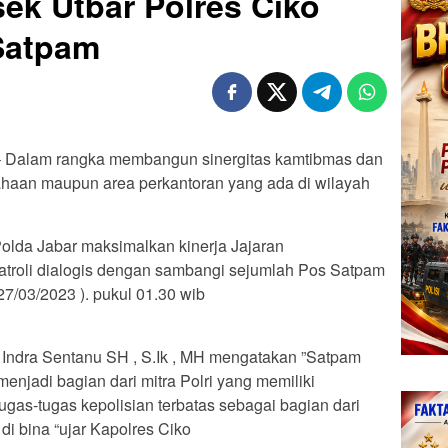
ek Utbar Polres Ciko
Satpam
 – Dalam rangka membangun sinergitas kamtibmas dan
ahaan maupun area perkantoran yang ada di wilayah
Polda Jabar maksimalkan kinerja Jajaran
roli dialogis dengan sambangi sejumlah Pos Satpam
 27/03/2023 ). pukul 01.30 wib
 Indra Sentanu SH , S.Ik , MH mengatakan ”Satpam
enjadi bagian dari mitra Polri yang memiliki
as-tugas kepolisian terbatas sebagai bagian dari
i bina “ujar Kapolres Ciko