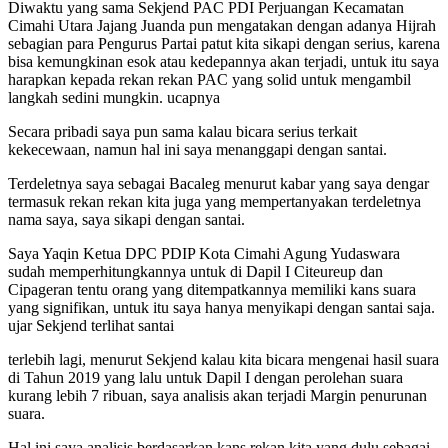
Diwaktu yang sama Sekjend PAC PDI Perjuangan Kecamatan
Cimahi Utara Jajang Juanda pun mengatakan dengan adanya Hijrah
sebagian para Pengurus Partai patut kita sikapi dengan serius, karena
bisa kemungkinan esok atau kedepannya akan terjadi, untuk itu saya
harapkan kepada rekan rekan PAC yang solid untuk mengambil
langkah sedini mungkin. ucapnya
Secara pribadi saya pun sama kalau bicara serius terkait
kekecewaan, namun hal ini saya menanggapi dengan santai.
Terdeletnya saya sebagai Bacaleg menurut kabar yang saya dengar
termasuk rekan rekan kita juga yang mempertanyakan terdeletnya
nama saya, saya sikapi dengan santai.
Saya Yaqin Ketua DPC PDIP Kota Cimahi Agung Yudaswara
sudah memperhitungkannya untuk di Dapil I Citeureup dan
Cipageran tentu orang yang ditempatkannya memiliki kans suara
yang signifikan, untuk itu saya hanya menyikapi dengan santai saja.
ujar Sekjend terlihat santai
terlebih lagi, menurut Sekjend kalau kita bicara mengenai hasil suara
di Tahun 2019 yang lalu untuk Dapil I dengan perolehan suara
kurang lebih 7 ribuan, saya analisis akan terjadi Margin penurunan
suara.
Hal ini saya analisis berdasarkan kans rekan kita yang dulu sebagai