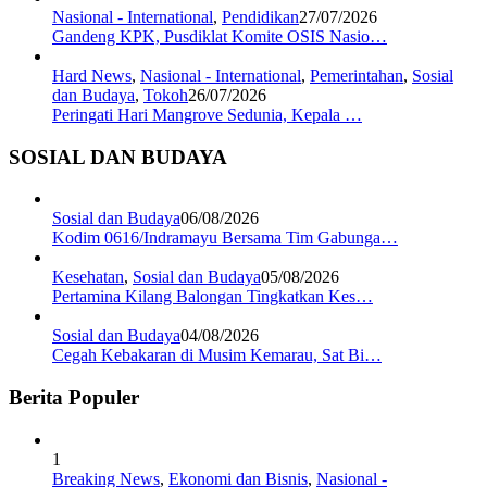
Nasional - International
,
Pendidikan
27/07/2026
Gandeng KPK, Pusdiklat Komite OSIS Nasio…
Hard News
,
Nasional - International
,
Pemerintahan
,
Sosial
dan Budaya
,
Tokoh
26/07/2026
Peringati Hari Mangrove Sedunia, Kepala …
SOSIAL DAN BUDAYA
Sosial dan Budaya
06/08/2026
Kodim 0616/Indramayu Bersama Tim Gabunga…
Kesehatan
,
Sosial dan Budaya
05/08/2026
Pertamina Kilang Balongan Tingkatkan Kes…
Sosial dan Budaya
04/08/2026
Cegah Kebakaran di Musim Kemarau, Sat Bi…
Berita Populer
1
Breaking News
,
Ekonomi dan Bisnis
,
Nasional -