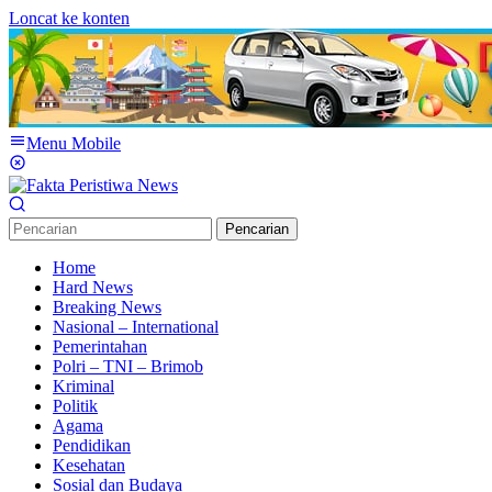
Loncat ke konten
Menu Mobile
Pencarian
Home
Hard News
Breaking News
Nasional – International
Pemerintahan
Polri – TNI – Brimob
Kriminal
Politik
Agama
Pendidikan
Kesehatan
Sosial dan Budaya