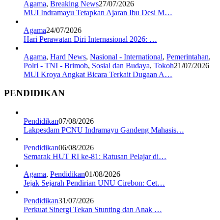
Agama
,
Breaking News
27/07/2026
MUI Indramayu Tetapkan Ajaran Ibu Desi M…
Agama
24/07/2026
Hari Perawatan Diri Internasional 2026: …
Agama
,
Hard News
,
Nasional - International
,
Pemerintahan
,
Polri - TNI - Brimob
,
Sosial dan Budaya
,
Tokoh
21/07/2026
MUI Kroya Angkat Bicara Terkait Dugaan A…
PENDIDIKAN
Pendidikan
07/08/2026
Lakpesdam PCNU Indramayu Gandeng Mahasis…
Pendidikan
06/08/2026
Semarak HUT RI ke-81: Ratusan Pelajar di…
Agama
,
Pendidikan
01/08/2026
Jejak Sejarah Pendirian UNU Cirebon: Cet…
Pendidikan
31/07/2026
Perkuat Sinergi Tekan Stunting dan Anak …