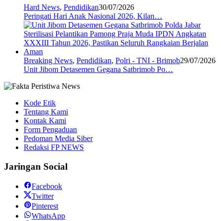
Hard News
,
Pendidikan
30/07/2026
Peringati Hari Anak Nasional 2026, Kilan…
Breaking News
,
Pendidikan
,
Polri - TNI - Brimob
29/07/2026
Unit Jibom Detasemen Gegana Satbrimob Po…
Kode Etik
Tentang Kami
Kontak Kami
Form Pengaduan
Pedoman Media Siber
Redaksi FP NEWS
Jaringan Social
Facebook
Twitter
Pinterest
WhatsApp