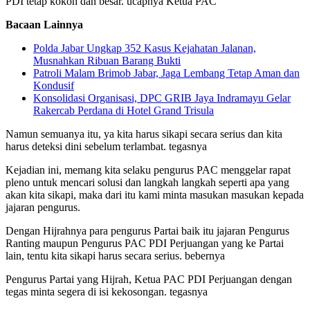
PDI tetap kokoh dan besar. ucapnya Ketua PAC
Bacaan Lainnya
Polda Jabar Ungkap 352 Kasus Kejahatan Jalanan,
Musnahkan Ribuan Barang Bukti
Patroli Malam Brimob Jabar, Jaga Lembang Tetap Aman dan
Kondusif
Konsolidasi Organisasi, DPC GRIB Jaya Indramayu Gelar
Rakercab Perdana di Hotel Grand Trisula
Namun semuanya itu, ya kita harus sikapi secara serius dan kita
harus deteksi dini sebelum terlambat. tegasnya
Kejadian ini, memang kita selaku pengurus PAC menggelar rapat
pleno untuk mencari solusi dan langkah langkah seperti apa yang
akan kita sikapi, maka dari itu kami minta masukan masukan kepada
jajaran pengurus.
Dengan Hijrahnya para pengurus Partai baik itu jajaran Pengurus
Ranting maupun Pengurus PAC PDI Perjuangan yang ke Partai
lain, tentu kita sikapi harus secara serius. bebernya
Pengurus Partai yang Hijrah, Ketua PAC PDI Perjuangan dengan
tegas minta segera di isi kekosongan. tegasnya