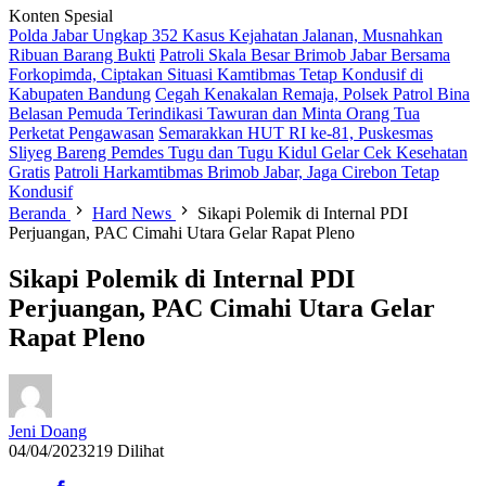
Konten Spesial
Polda Jabar Ungkap 352 Kasus Kejahatan Jalanan, Musnahkan
Ribuan Barang Bukti
Patroli Skala Besar Brimob Jabar Bersama
Forkopimda, Ciptakan Situasi Kamtibmas Tetap Kondusif di
Kabupaten Bandung
Cegah Kenakalan Remaja, Polsek Patrol Bina
Belasan Pemuda Terindikasi Tawuran dan Minta Orang Tua
Perketat Pengawasan
Semarakkan HUT RI ke-81, Puskesmas
Sliyeg Bareng Pemdes Tugu dan Tugu Kidul Gelar Cek Kesehatan
Gratis
Patroli Harkamtibmas Brimob Jabar, Jaga Cirebon Tetap
Kondusif
Beranda
Hard News
Sikapi Polemik di Internal PDI
Perjuangan, PAC Cimahi Utara Gelar Rapat Pleno
Sikapi Polemik di Internal PDI
Perjuangan, PAC Cimahi Utara Gelar
Rapat Pleno
Jeni Doang
04/04/2023
219 Dilihat