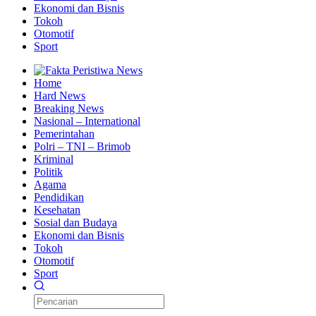
Ekonomi dan Bisnis
Tokoh
Otomotif
Sport
Home
Hard News
Breaking News
Nasional – International
Pemerintahan
Polri – TNI – Brimob
Kriminal
Politik
Agama
Pendidikan
Kesehatan
Sosial dan Budaya
Ekonomi dan Bisnis
Tokoh
Otomotif
Sport