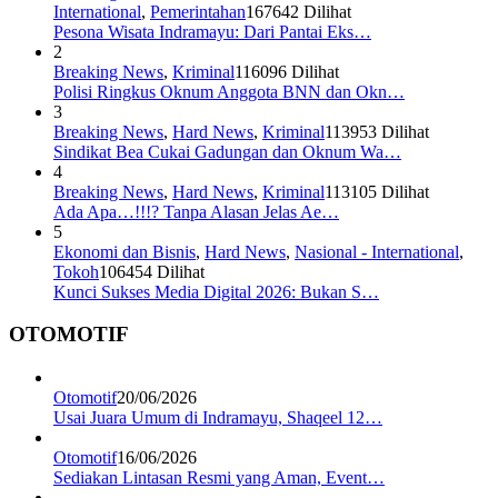
International
,
Pemerintahan
167642 Dilihat
Pesona Wisata Indramayu: Dari Pantai Eks…
2
Breaking News
,
Kriminal
116096 Dilihat
Polisi Ringkus Oknum Anggota BNN dan Okn…
3
Breaking News
,
Hard News
,
Kriminal
113953 Dilihat
Sindikat Bea Cukai Gadungan dan Oknum Wa…
4
Breaking News
,
Hard News
,
Kriminal
113105 Dilihat
Ada Apa…!!!? Tanpa Alasan Jelas Ae…
5
Ekonomi dan Bisnis
,
Hard News
,
Nasional - International
,
Tokoh
106454 Dilihat
Kunci Sukses Media Digital 2026: Bukan S…
OTOMOTIF
Otomotif
20/06/2026
Usai Juara Umum di Indramayu, Shaqeel 12…
Otomotif
16/06/2026
Sediakan Lintasan Resmi yang Aman, Event…