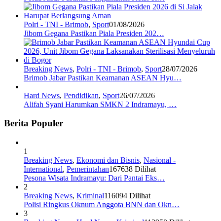
Polri - TNI - Brimob
,
Sport
01/08/2026
Jibom Gegana Pastikan Piala Presiden 202…
Breaking News
,
Polri - TNI - Brimob
,
Sport
28/07/2026
Brimob Jabar Pastikan Keamanan ASEAN Hyu…
Hard News
,
Pendidikan
,
Sport
26/07/2026
Alifah Syani Harumkan SMKN 2 Indramayu, …
Berita Populer
1
Breaking News
,
Ekonomi dan Bisnis
,
Nasional -
International
,
Pemerintahan
167638 Dilihat
Pesona Wisata Indramayu: Dari Pantai Eks…
2
Breaking News
,
Kriminal
116094 Dilihat
Polisi Ringkus Oknum Anggota BNN dan Okn…
3