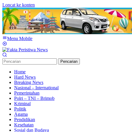
Loncat ke konten
Menu Mobile
Pencarian
Home
Hard News
Breaking News
Nasional – International
Pemerintahan
Polri – TNI – Brimob
Kriminal
Politik
Agama
Pendidikan
Kesehatan
Sosial dan Budaya