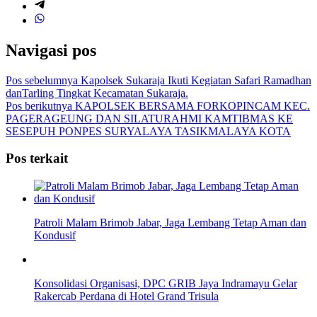
Navigasi pos
Pos sebelumnya
Kapolsek Sukaraja Ikuti Kegiatan Safari Ramadhan
danTarling Tingkat Kecamatan Sukaraja.
Pos berikutnya
KAPOLSEK BERSAMA FORKOPINCAM KEC.
PAGERAGEUNG DAN SILATURAHMI KAMTIBMAS KE
SESEPUH PONPES SURYALAYA TASIKMALAYA KOTA
Pos terkait
Patroli Malam Brimob Jabar, Jaga Lembang Tetap Aman dan
Kondusif
Konsolidasi Organisasi, DPC GRIB Jaya Indramayu Gelar
Rakercab Perdana di Hotel Grand Trisula