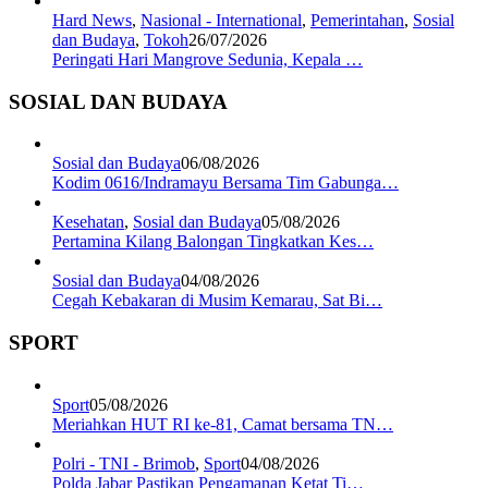
Hard News
,
Nasional - International
,
Pemerintahan
,
Sosial
dan Budaya
,
Tokoh
26/07/2026
Peringati Hari Mangrove Sedunia, Kepala …
SOSIAL DAN BUDAYA
Sosial dan Budaya
06/08/2026
Kodim 0616/Indramayu Bersama Tim Gabunga…
Kesehatan
,
Sosial dan Budaya
05/08/2026
Pertamina Kilang Balongan Tingkatkan Kes…
Sosial dan Budaya
04/08/2026
Cegah Kebakaran di Musim Kemarau, Sat Bi…
SPORT
Sport
05/08/2026
Meriahkan HUT RI ke-81, Camat bersama TN…
Polri - TNI - Brimob
,
Sport
04/08/2026
Polda Jabar Pastikan Pengamanan Ketat Ti…