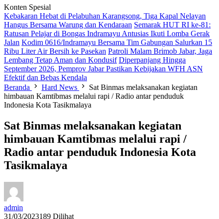
Konten Spesial
Kebakaran Hebat di Pelabuhan Karangsong, Tiga Kapal Nelayan
Hangus Bersama Warung dan Kendaraan
Semarak HUT RI ke-81:
Ratusan Pelajar di Bongas Indramayu Antusias Ikuti Lomba Gerak
Jalan
Kodim 0616/Indramayu Bersama Tim Gabungan Salurkan 15
Ribu Liter Air Bersih ke Pasekan
Patroli Malam Brimob Jabar, Jaga
Lembang Tetap Aman dan Kondusif
Diperpanjang Hingga
September 2026, Pemprov Jabar Pastikan Kebijakan WFH ASN
Efektif dan Bebas Kendala
Beranda
Hard News
Sat Binmas melaksanakan kegiatan
himbauan Kamtibmas melalui rapi / Radio antar penduduk
Indonesia Kota Tasikmalaya
Sat Binmas melaksanakan kegiatan
himbauan Kamtibmas melalui rapi /
Radio antar penduduk Indonesia Kota
Tasikmalaya
admin
31/03/2023
189 Dilihat