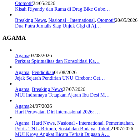
Otomotif
24/05/2026
Kisah Riyandy dan Rama di Drag Bike Gube…
Breaking News
,
Nasional - International
,
Otomotif
20/05/2026
Dua Putra Jurnalis Siap Unjuk Gigi di Aj…
AGAMA
Agama
03/08/2026
Perkuat Spiritualitas dan Konsolidasi Ka…
Agama
,
Pendidikan
01/08/2026
Jejak Sejarah Pendirian UNU Cirebon: Cet…
Agama
,
Breaking News
27/07/2026
MUI Indramayu Tetapkan Ajaran Ibu Desi M…
Agama
24/07/2026
Hari Perawatan Diri Internasional 2026: …
Agama
,
Hard News
,
Nasional - International
,
Pemerintahan
,
Polri - TNI - Brimob
,
Sosial dan Budaya
,
Tokoh
21/07/2026
MUI Kroya Angkat Bicara Terkait Dugaan A…