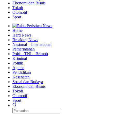
Ekonomi dan Bisnis
Tokoh
Otomotif
Sport
Home
Hard News
Breaking News
Nasional – International
Pemerintahan
Polri – TNI – Brimob
Kriminal
Politik
Agama
Pendidikan
Kesehatan
Sosial dan Budaya
Ekonomi dan Bisnis
Tokoh
Otomotif
Sport