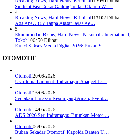
Breaking News
,
Hard News
,
Kriminal
113950 Dilihat
Sindikat Bea Cukai Gadungan dan Oknum Wa…
4
Breaking News
,
Hard News
,
Kriminal
113102 Dilihat
Ada Apa…!!!? Tanpa Alasan Jelas Ae…
5
Ekonomi dan Bisnis
,
Hard News
,
Nasional - International
,
Tokoh
106450 Dilihat
Kunci Sukses Media Digital 2026: Bukan S…
OTOMOTIF
Otomotif
20/06/2026
Usai Juara Umum di Indramayu, Shaqeel 12…
Otomotif
16/06/2026
Sediakan Lintasan Resmi yang Aman, Event…
Otomotif
14/06/2026
ADS 2026 Seri Indramayu: Turunkan Motor …
Otomotif
06/06/2026
Bukan Sekadar Otomotif, Kapolda Banten U…