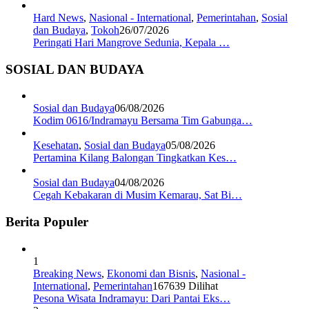
Hard News
,
Nasional - International
,
Pemerintahan
,
Sosial
dan Budaya
,
Tokoh
26/07/2026
Peringati Hari Mangrove Sedunia, Kepala …
SOSIAL DAN BUDAYA
Sosial dan Budaya
06/08/2026
Kodim 0616/Indramayu Bersama Tim Gabunga…
Kesehatan
,
Sosial dan Budaya
05/08/2026
Pertamina Kilang Balongan Tingkatkan Kes…
Sosial dan Budaya
04/08/2026
Cegah Kebakaran di Musim Kemarau, Sat Bi…
Berita Populer
1
Breaking News
,
Ekonomi dan Bisnis
,
Nasional -
International
,
Pemerintahan
167639 Dilihat
Pesona Wisata Indramayu: Dari Pantai Eks…