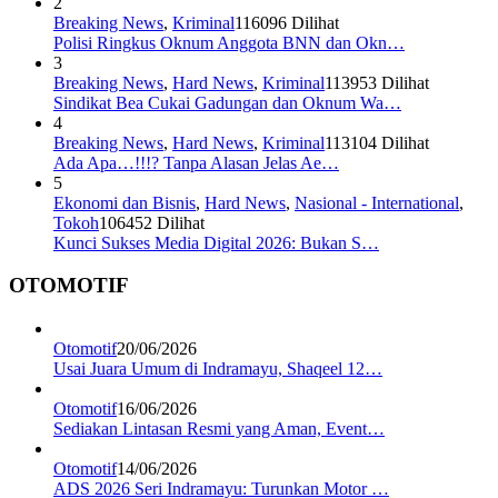
2
Breaking News
,
Kriminal
116096 Dilihat
Polisi Ringkus Oknum Anggota BNN dan Okn…
3
Breaking News
,
Hard News
,
Kriminal
113953 Dilihat
Sindikat Bea Cukai Gadungan dan Oknum Wa…
4
Breaking News
,
Hard News
,
Kriminal
113104 Dilihat
Ada Apa…!!!? Tanpa Alasan Jelas Ae…
5
Ekonomi dan Bisnis
,
Hard News
,
Nasional - International
,
Tokoh
106452 Dilihat
Kunci Sukses Media Digital 2026: Bukan S…
OTOMOTIF
Otomotif
20/06/2026
Usai Juara Umum di Indramayu, Shaqeel 12…
Otomotif
16/06/2026
Sediakan Lintasan Resmi yang Aman, Event…
Otomotif
14/06/2026
ADS 2026 Seri Indramayu: Turunkan Motor …