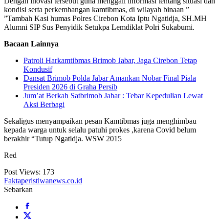
Dengan inovasi tersebut guna menggali informasi tentang situasi dan
kondisi serta perkembangan kamtibmas, di wilayah binaan ”
”Tambah Kasi humas Polres Cirebon Kota Iptu Ngatidja, SH.MH
Alumni SIP Sus Penyidik Setukpa Lemdiklat Polri Sukabumi.
Bacaan Lainnya
Patroli Harkamtibmas Brimob Jabar, Jaga Cirebon Tetap
Kondusif
Dansat Brimob Polda Jabar Amankan Nobar Final Piala
Presiden 2026 di Graha Persib
Jum’at Berkah Satbrimob Jabar : Tebar Kepedulian Lewat
Aksi Berbagi
Sekaligus menyampaikan pesan Kamtibmas juga menghimbau
kepada warga untuk selalu patuhi prokes ,karena Covid belum
berakhir “Tutup Ngatidja. WSW 2015
Red
Post Views:
173
Faktaperistiwanews.co.id
Sebarkan