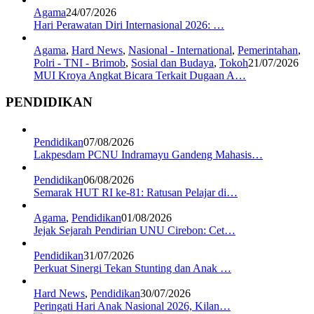
Agama
24/07/2026
Hari Perawatan Diri Internasional 2026: …
Agama
,
Hard News
,
Nasional - International
,
Pemerintahan
,
Polri - TNI - Brimob
,
Sosial dan Budaya
,
Tokoh
21/07/2026
MUI Kroya Angkat Bicara Terkait Dugaan A…
PENDIDIKAN
Pendidikan
07/08/2026
Lakpesdam PCNU Indramayu Gandeng Mahasis…
Pendidikan
06/08/2026
Semarak HUT RI ke-81: Ratusan Pelajar di…
Agama
,
Pendidikan
01/08/2026
Jejak Sejarah Pendirian UNU Cirebon: Cet…
Pendidikan
31/07/2026
Perkuat Sinergi Tekan Stunting dan Anak …
Hard News
,
Pendidikan
30/07/2026
Peringati Hari Anak Nasional 2026, Kilan…