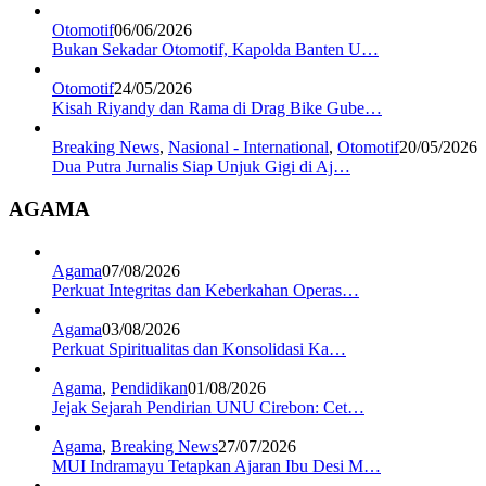
Otomotif
06/06/2026
Bukan Sekadar Otomotif, Kapolda Banten U…
Otomotif
24/05/2026
Kisah Riyandy dan Rama di Drag Bike Gube…
Breaking News
,
Nasional - International
,
Otomotif
20/05/2026
Dua Putra Jurnalis Siap Unjuk Gigi di Aj…
AGAMA
Agama
07/08/2026
Perkuat Integritas dan Keberkahan Operas…
Agama
03/08/2026
Perkuat Spiritualitas dan Konsolidasi Ka…
Agama
,
Pendidikan
01/08/2026
Jejak Sejarah Pendirian UNU Cirebon: Cet…
Agama
,
Breaking News
27/07/2026
MUI Indramayu Tetapkan Ajaran Ibu Desi M…