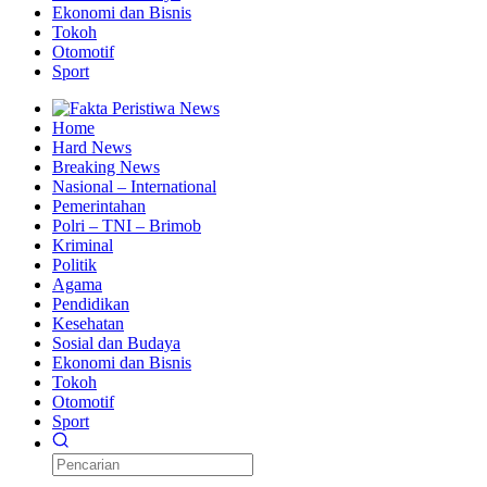
Ekonomi dan Bisnis
Tokoh
Otomotif
Sport
Home
Hard News
Breaking News
Nasional – International
Pemerintahan
Polri – TNI – Brimob
Kriminal
Politik
Agama
Pendidikan
Kesehatan
Sosial dan Budaya
Ekonomi dan Bisnis
Tokoh
Otomotif
Sport