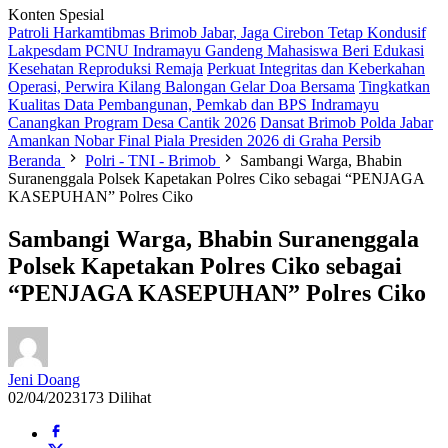
Konten Spesial
Patroli Harkamtibmas Brimob Jabar, Jaga Cirebon Tetap Kondusif
Lakpesdam PCNU Indramayu Gandeng Mahasiswa Beri Edukasi
Kesehatan Reproduksi Remaja
Perkuat Integritas dan Keberkahan
Operasi, Perwira Kilang Balongan Gelar Doa Bersama
Tingkatkan
Kualitas Data Pembangunan, Pemkab dan BPS Indramayu
Canangkan Program Desa Cantik 2026
Dansat Brimob Polda Jabar
Amankan Nobar Final Piala Presiden 2026 di Graha Persib
Beranda
Polri - TNI - Brimob
Sambangi Warga, Bhabin
Suranenggala Polsek Kapetakan Polres Ciko sebagai “PENJAGA
KASEPUHAN” Polres Ciko
Sambangi Warga, Bhabin Suranenggala
Polsek Kapetakan Polres Ciko sebagai
“PENJAGA KASEPUHAN” Polres Ciko
Jeni Doang
02/04/2023
173 Dilihat