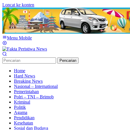
Loncat ke konten
Menu Mobile
Pencarian
Home
Hard News
Breaking News
Nasional – International
Pemerintahan
Polri – TNI – Brimob
Kriminal
Politik
Agama
Pendidikan
Kesehatan
Sosial dan Budaya