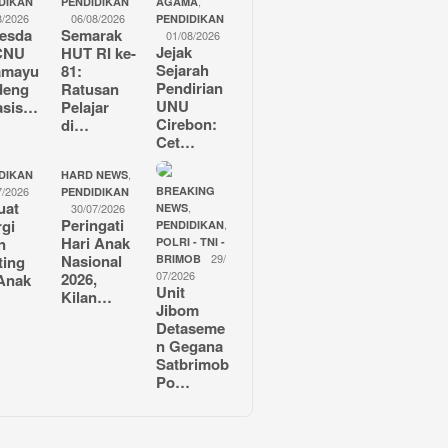
,
DIKAN
PENDIDIKAN
AGAMA
8/2026
06/08/2026
PENDIDIKAN
esda
Semarak
01/08/2026
Jejak
CNU
HUT RI ke-
Sejarah
amayu
81:
Pendirian
deng
Ratusan
UNU
asis…
Pelajar
Cirebon:
di…
Cet…
,
DIKAN
HARD NEWS
7/2026
BREAKING
PENDIDIKAN
uat
,
30/07/2026
NEWS
Peringati
rgi
,
PENDIDIKAN
Hari Anak
n
POLRI - TNI -
Nasional
29/
ting
BRIMOB
07/2026
2026,
Anak
Unit
Kilan…
Jibom
Detaseme
n Gegana
Satbrimob
Po…