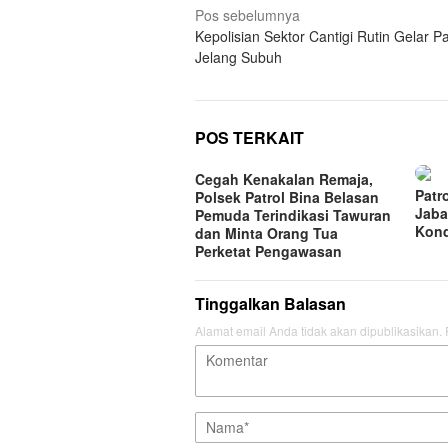
Navigasi
Pos sebelumnya
Kepolisian Sektor Cantigi Rutin Gelar Pa
pos
Jelang Subuh
POS TERKAIT
Cegah Kenakalan Remaja,
Patr
Polsek Patrol Bina Belasan
Jaba
Pemuda Terindikasi Tawuran
Kond
dan Minta Orang Tua
Perketat Pengawasan
Tinggalkan Balasan
Alamat email Anda tidak akan dipublikasikan.