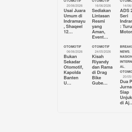
OTOMOTIF
OTOMOTIF
OTOMO
20/06/2026
16/06/2026
14/06
Usai Juara
Sediakan
ADS 
Umum di
Lintasan
Seri
Indramayu
Resmi
Indr
, Shaqeel
yang
: Tur
12…
Aman,
Moto
Event…
OTOMOTIF
OTOMOTIF
BREAK
06/06/2026
24/05/2026
,
NEWS
Bukan
Kisah
NASION
Sekadar
Riyandy
INTER
Otomotif,
dan Rama
,
AL
Kapolda
di Drag
OTOMO
20/05
Banten
Bike
Dua P
U…
Gube…
Jurna
Siap
Unjuk
di Aj