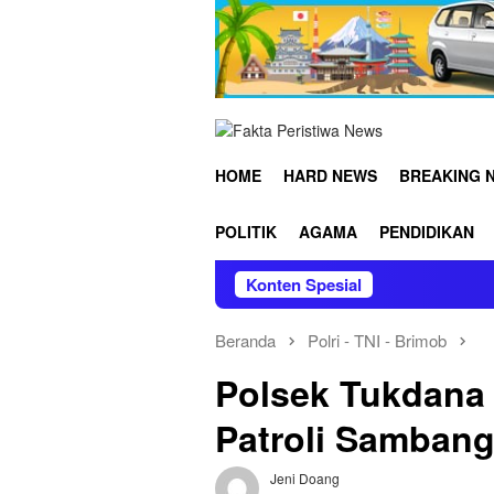
Loncat
ke
konten
HOME
HARD NEWS
BREAKING 
POLITIK
AGAMA
PENDIDIKAN
Konten Spesial
Cegah Ken
Beranda
Polri - TNI - Brimob
Polsek Tukdana
Patroli Sambang
Jeni Doang