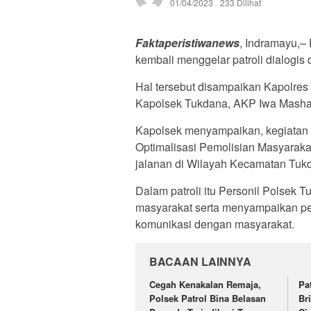
01/04/2023
233 Dilihat
Faktaperistiwanews
, Indramayu,–
kembali menggelar patroli dialogis
Hal tersebut disampaikan Kapolres 
Kapolsek Tukdana, AKP Iwa Masha
Kapolsek menyampaikan, kegiatan t
Optimalisasi Pemolisian Masyaraka
jalanan di Wilayah Kecamatan Tuk
Dalam patroli itu Personil Polsek
masyarakat serta menyampaikan pe
komunikasi dengan masyarakat.
BACAAN LAINNYA
Cegah Kenakalan Remaja,
Pa
Polsek Patrol Bina Belasan
Br