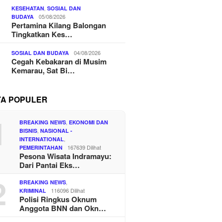
,
KESEHATAN
SOSIAL DAN
05/08/2026
BUDAYA
Pertamina Kilang Balongan
Tingkatkan Kes…
04/08/2026
SOSIAL DAN BUDAYA
Cegah Kebakaran di Musim
Kemarau, Sat Bi…
TA POPULER
1
,
BREAKING NEWS
EKONOMI DAN
,
BISNIS
NASIONAL -
,
INTERNATIONAL
167639 Dilihat
PEMERINTAHAN
Pesona Wisata Indramayu:
Dari Pantai Eks…
2
,
BREAKING NEWS
116096 Dilihat
KRIMINAL
Polisi Ringkus Oknum
Anggota BNN dan Okn…