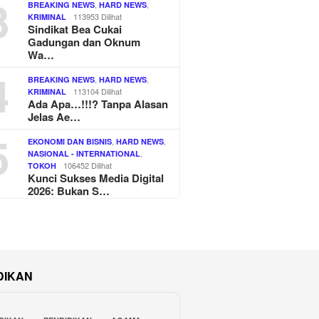
3
,
,
BREAKING NEWS
HARD NEWS
113953 Dilihat
KRIMINAL
Sindikat Bea Cukai
Gadungan dan Oknum
Wa…
4
,
,
BREAKING NEWS
HARD NEWS
113104 Dilihat
KRIMINAL
Ada Apa…!!!? Tanpa Alasan
Jelas Ae…
5
,
,
EKONOMI DAN BISNIS
HARD NEWS
,
NASIONAL - INTERNATIONAL
106452 Dilihat
TOKOH
Kunci Sukses Media Digital
2026: Bukan S…
DIKAN