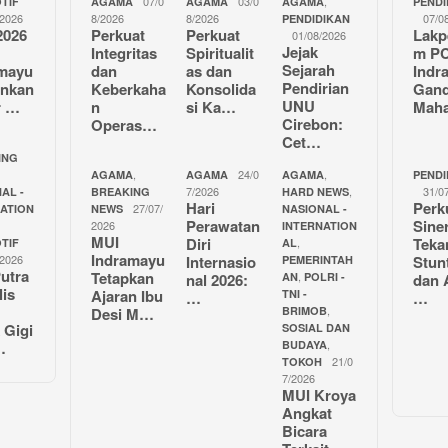
07/0
03/0
,
TIF
AGAMA
AGAMA
AGAMA
PENDI
/2026
8/2026
8/2026
07/0
PENDIDIKAN
2026
Perkuat
Perkuat
Lakp
01/08/2026
Jejak
Integritas
Spiritualit
m P
Sejarah
amayu
dan
as dan
Indr
Pendirian
unkan
Keberkaha
Konsolida
Gan
UNU
r …
n
si Ka…
Mah
Cirebon:
Operas…
Cet…
ING
,
24/0
,
AGAMA
AGAMA
AGAMA
PENDI
7/2026
,
31/0
AL -
BREAKING
HARD NEWS
Hari
Perk
27/07/
NATION
NEWS
NASIONAL -
Perawatan
Sine
2026
INTERNATION
MUI
Diri
Teka
,
TIF
AL
Indramayu
/2026
Internasio
Stun
PEMERINTAH
utra
Tetapkan
,
nal 2026:
AN
POLRI -
dan 
lis
Ajaran Ibu
TNI -
…
…
,
Desi M…
BRIMOB
 Gigi
SOSIAL DAN
,
…
BUDAYA
21/0
TOKOH
7/2026
MUI Kroya
Angkat
Bicara