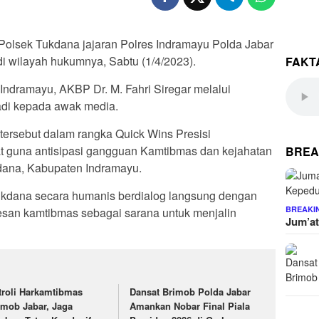
 Polsek Tukdana jajaran Polres Indramayu Polda Jabar
 di wilayah hukumnya, Sabtu (1/4/2023).
FAKT
Indramayu, AKBP Dr. M. Fahri Siregar melalui
di kepada awak media.
ersebut dalam rangka Quick Wins Presisi
t guna antisipasi gangguan Kamtibmas dan kejahatan
BREA
dana, Kabupaten Indramayu.
 Tukdana secara humanis berdialog langsung dengan
BREAKI
san kamtibmas sebagai sarana untuk menjalin
Jum’at
troli Harkamtibmas
Dansat Brimob Polda Jabar
imob Jabar, Jaga
Amankan Nobar Final Piala