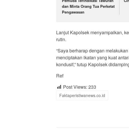
Pemuda Terindikasi Tawuran
Ci
dan Minta Orang Tua Perketat
Pengawasan
Lanjut Kapolsek menyampaikan, keg
rutin.
“Saya berharap dengan melakukan 
menciptakan ikatan yang kuat antar
kondusif,” tutup Kapolsek didampi
Ref
Post Views:
233
Faktaperistiwanews.co.id