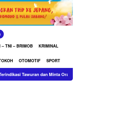
n
 – TNI – BRIMOB
KRIMINAL
TOKOH
OTOMOTIF
SPORT
i Tawuran dan Minta Orang Tua Perketat Pengawasan
Se