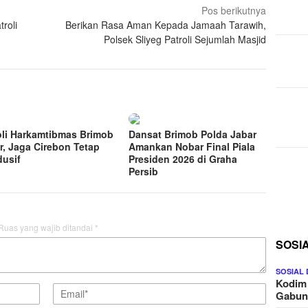
Pos berikutnya
troli
Berikan Rasa Aman Kepada Jamaah Tarawih,
Polsek Sliyeg Patroli Sejumlah Masjid
oli Harkamtibmas Brimob
Dansat Brimob Polda Jabar
r, Jaga Cirebon Tetap
Amankan Nobar Final Piala
usif
Presiden 2026 di Graha
Persib
Ruas yang wajib ditandai
*
SOSI
SOSIAL
Kodim
Gabu