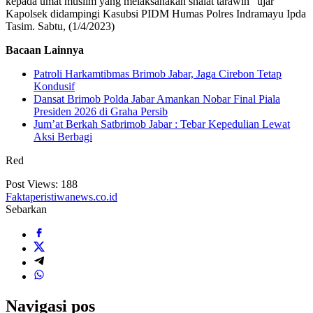
kepada umat muslim yang melaksanakan shalat tarawih” ujar
Kapolsek didampingi Kasubsi PIDM Humas Polres Indramayu Ipda
Tasim. Sabtu, (1/4/2023)
Bacaan Lainnya
Patroli Harkamtibmas Brimob Jabar, Jaga Cirebon Tetap
Kondusif
Dansat Brimob Polda Jabar Amankan Nobar Final Piala
Presiden 2026 di Graha Persib
Jum’at Berkah Satbrimob Jabar : Tebar Kepedulian Lewat
Aksi Berbagi
Red
Post Views:
188
Faktaperistiwanews.co.id
Sebarkan
Navigasi pos