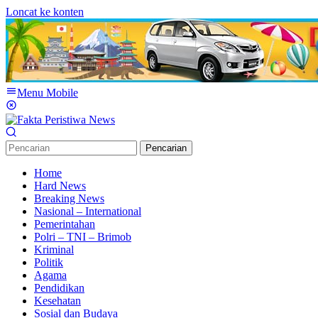
Loncat ke konten
Menu Mobile
Pencarian
Home
Hard News
Breaking News
Nasional – International
Pemerintahan
Polri – TNI – Brimob
Kriminal
Politik
Agama
Pendidikan
Kesehatan
Sosial dan Budaya