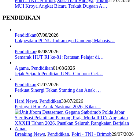
Polri - TNI - Brimob
,
Sosial dan Budaya
,
Tokoh
21/07/2026
MUI Kroya Angkat Bicara Terkait Dugaan A…
PENDIDIKAN
Pendidikan
07/08/2026
Lakpesdam PCNU Indramayu Gandeng Mahasis…
Pendidikan
06/08/2026
Semarak HUT RI ke-81: Ratusan Pelajar di…
Agama
,
Pendidikan
01/08/2026
Jejak Sejarah Pendirian UNU Cirebon: Cet…
Pendidikan
31/07/2026
Perkuat Sinergi Tekan Stunting dan Anak …
Hard News
,
Pendidikan
30/07/2026
Peringati Hari Anak Nasional 2026, Kilan…
Breaking News
,
Pendidikan
,
Polri - TNI - Brimob
29/07/2026