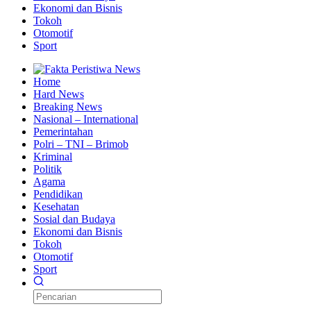
Ekonomi dan Bisnis
Tokoh
Otomotif
Sport
Home
Hard News
Breaking News
Nasional – International
Pemerintahan
Polri – TNI – Brimob
Kriminal
Politik
Agama
Pendidikan
Kesehatan
Sosial dan Budaya
Ekonomi dan Bisnis
Tokoh
Otomotif
Sport