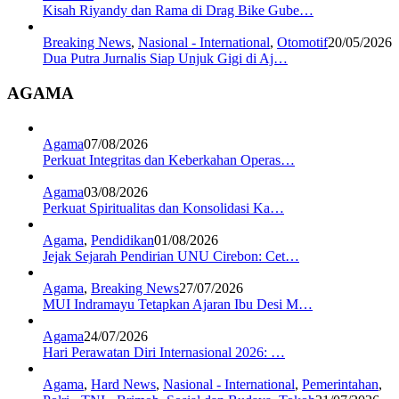
Kisah Riyandy dan Rama di Drag Bike Gube…
Breaking News
,
Nasional - International
,
Otomotif
20/05/2026
Dua Putra Jurnalis Siap Unjuk Gigi di Aj…
AGAMA
Agama
07/08/2026
Perkuat Integritas dan Keberkahan Operas…
Agama
03/08/2026
Perkuat Spiritualitas dan Konsolidasi Ka…
Agama
,
Pendidikan
01/08/2026
Jejak Sejarah Pendirian UNU Cirebon: Cet…
Agama
,
Breaking News
27/07/2026
MUI Indramayu Tetapkan Ajaran Ibu Desi M…
Agama
24/07/2026
Hari Perawatan Diri Internasional 2026: …
Agama
,
Hard News
,
Nasional - International
,
Pemerintahan
,