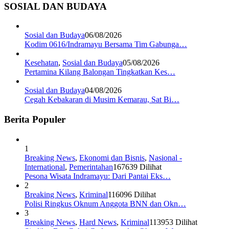
SOSIAL DAN BUDAYA
Sosial dan Budaya
06/08/2026
Kodim 0616/Indramayu Bersama Tim Gabunga…
Kesehatan
,
Sosial dan Budaya
05/08/2026
Pertamina Kilang Balongan Tingkatkan Kes…
Sosial dan Budaya
04/08/2026
Cegah Kebakaran di Musim Kemarau, Sat Bi…
Berita Populer
1
Breaking News
,
Ekonomi dan Bisnis
,
Nasional -
International
,
Pemerintahan
167639 Dilihat
Pesona Wisata Indramayu: Dari Pantai Eks…
2
Breaking News
,
Kriminal
116096 Dilihat
Polisi Ringkus Oknum Anggota BNN dan Okn…
3
Breaking News
,
Hard News
,
Kriminal
113953 Dilihat