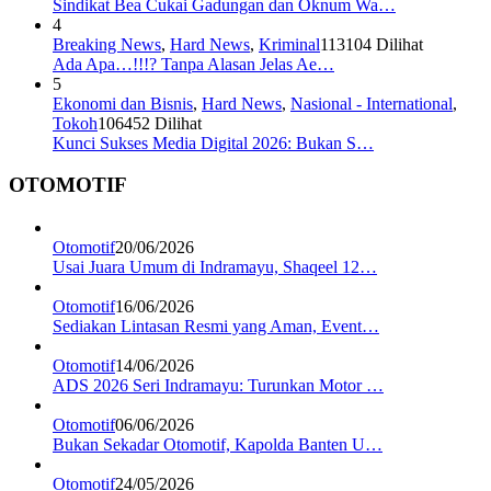
Sindikat Bea Cukai Gadungan dan Oknum Wa…
4
Breaking News
,
Hard News
,
Kriminal
113104 Dilihat
Ada Apa…!!!? Tanpa Alasan Jelas Ae…
5
Ekonomi dan Bisnis
,
Hard News
,
Nasional - International
,
Tokoh
106452 Dilihat
Kunci Sukses Media Digital 2026: Bukan S…
OTOMOTIF
Otomotif
20/06/2026
Usai Juara Umum di Indramayu, Shaqeel 12…
Otomotif
16/06/2026
Sediakan Lintasan Resmi yang Aman, Event…
Otomotif
14/06/2026
ADS 2026 Seri Indramayu: Turunkan Motor …
Otomotif
06/06/2026
Bukan Sekadar Otomotif, Kapolda Banten U…
Otomotif
24/05/2026