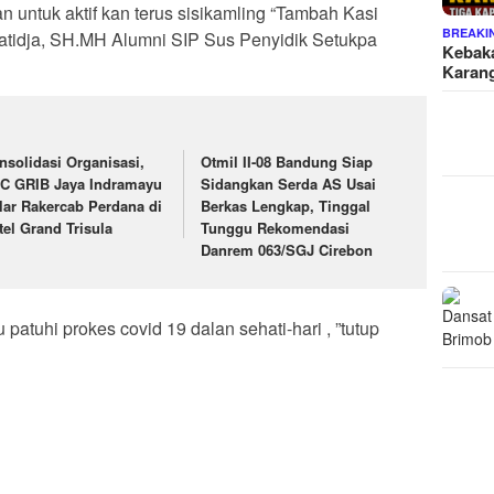
 untuk aktif kan terus sisikamling “Tambah Kasi
BREAKI
atidja, SH.MH Alumni SIP Sus Penyidik Setukpa
Kebaka
Karan
nsolidasi Organisasi,
Otmil II-08 Bandung Siap
C GRIB Jaya Indramayu
Sidangkan Serda AS Usai
lar Rakercab Perdana di
Berkas Lengkap, Tinggal
tel Grand Trisula
Tunggu Rekomendasi
Danrem 063/SGJ Cirebon
atuhi prokes covid 19 dalan sehati-hari , ”tutup