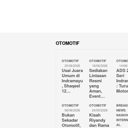
OTOMOTIF
OTOMOTIF
OTOMOTIF
OTOMO
20/06/2026
16/06/2026
14/06
Usai Juara
Sediakan
ADS 
Umum di
Lintasan
Seri
Indramayu
Resmi
Indr
, Shaqeel
yang
: Tur
12…
Aman,
Moto
Event…
OTOMOTIF
OTOMOTIF
BREAK
06/06/2026
24/05/2026
,
NEWS
Bukan
Kisah
NASION
Sekadar
Riyandy
INTER
Otomotif,
dan Rama
,
AL