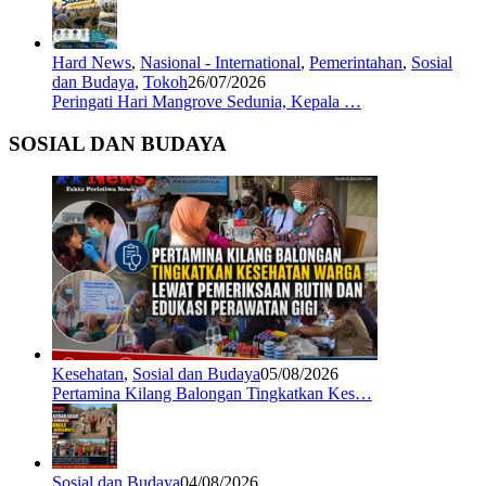
Hard News
,
Nasional - International
,
Pemerintahan
,
Sosial
dan Budaya
,
Tokoh
26/07/2026
Peringati Hari Mangrove Sedunia, Kepala …
SOSIAL DAN BUDAYA
Kesehatan
,
Sosial dan Budaya
05/08/2026
Pertamina Kilang Balongan Tingkatkan Kes…
Sosial dan Budaya
04/08/2026