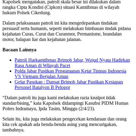
Kapolsek mengatakan, patroli skala besar ini dilakukan dalam
rangka Cipta Kondisi (Cipkon) situasi Kamtibmas di wilayah
hukum Polsek Cikedung.
Dalam pelaksanaan patroli ini kita mengedepankan tindakan
persuasif serta humanis, seperti melakukan himbauan tindak pidana
kejahatan Curas, Curat dan Curanmor, Premanisme, brandalan
motor, balapan liar dan kejahatan jalanan.
Bacaan Lainnya
Patroli Harkamtibmas Brimob Jabar, Wujud Nyata Hadirkan
Rasa Aman di Wilayah Pacet
Polda Jabar Pastikan Pengamanan Ketat Timnas Indonesia
VS Vietnam Berjalan Aman
Gelar Pasukan : Dansat Brimob Jabar Pastikan Kesiapan
Personel Batalyon B Pelopor
“Dalam patroli itu juga kami melakukan razia knalpot tidak
standar/bising,” kata Kapolsek didampingi Kasubsi PIDM Humas
Polres Indramayu, Ipda Tasim, Minggu (2/4/23).
Selain itu, kita juga melakukan pengecekan kendaraan dan orang
kita cek apakah ada benda-benda asing yang mencurigakan,
tambahnya.