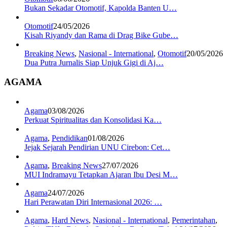
Bukan Sekadar Otomotif, Kapolda Banten U…
Otomotif
24/05/2026
Kisah Riyandy dan Rama di Drag Bike Gube…
Breaking News
,
Nasional - International
,
Otomotif
20/05/2026
Dua Putra Jurnalis Siap Unjuk Gigi di Aj…
AGAMA
Agama
03/08/2026
Perkuat Spiritualitas dan Konsolidasi Ka…
Agama
,
Pendidikan
01/08/2026
Jejak Sejarah Pendirian UNU Cirebon: Cet…
Agama
,
Breaking News
27/07/2026
MUI Indramayu Tetapkan Ajaran Ibu Desi M…
Agama
24/07/2026
Hari Perawatan Diri Internasional 2026: …
Agama
,
Hard News
,
Nasional - International
,
Pemerintahan
,