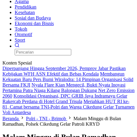
Agama
Pendidikan
Kesehatan
Sosial dan Budaya
Ekonomi dan Bisnis
Tokoh
Otomotif
Sport
Konten Spesial
Diperpanjang Hingga September 2026, Pemprov Jabar Pastikan
Kebijakan WFH ASN Efektif dan Bebas Kendala
Membangun
Kekuatan Baru Pers Bumi Wiralodra: 14 Pimpinan Organisasi Solid
Bersama FKJI
Nyala Flare Kian Mengecil, Bukti Nyata Inovasi
Pertamina Patra Niaga Kilang Balongan Dukung Net Zero Emission
2060
Konsolidasi Organisasi, DPC GRIB Jaya Indramayu Gelar
Rakercab Perdana di Hotel Grand Trisula
Meriahkan HUT RI ke-
81, Camat bersama TNI-Polri dan Warga Cikedung Gelar Turnamen
Voli Antardesa
Beranda
Polri - TNI - Brimob
Malam Minggu di Bulan
Ramadhan, Polsek Cikedung Gelar Patroli KRYD
Malam Minggu di Bulan Ramadhan,