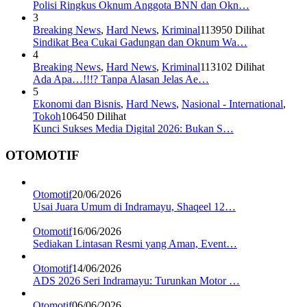
Polisi Ringkus Oknum Anggota BNN dan Okn…
3
Breaking News
,
Hard News
,
Kriminal
113950 Dilihat
Sindikat Bea Cukai Gadungan dan Oknum Wa…
4
Breaking News
,
Hard News
,
Kriminal
113102 Dilihat
Ada Apa…!!!? Tanpa Alasan Jelas Ae…
5
Ekonomi dan Bisnis
,
Hard News
,
Nasional - International
,
Tokoh
106450 Dilihat
Kunci Sukses Media Digital 2026: Bukan S…
OTOMOTIF
Otomotif
20/06/2026
Usai Juara Umum di Indramayu, Shaqeel 12…
Otomotif
16/06/2026
Sediakan Lintasan Resmi yang Aman, Event…
Otomotif
14/06/2026
ADS 2026 Seri Indramayu: Turunkan Motor …
Otomotif
06/06/2026