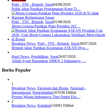
Polri - TNI - Brimob
,
Sport
04/08/2026
Polda Jabar Pastikan Pengamanan Ketat Ti…
Polri - TNI - Brimob
,
Sport
01/08/2026
Jibom Gegana Pastikan Piala Presiden 202…
Breaking News
,
Polri - TNI - Brimob
,
Sport
28/07/2026
Brimob Jabar Pastikan Keamanan ASEAN Hyu…
Hard News
,
Pendidikan
,
Sport
26/07/2026
Alifah Syani Harumkan SMKN 2 Indramayu, …
Berita Populer
1
Breaking News
,
Ekonomi dan Bisnis
,
Nasional -
International
,
Pemerintahan
167638 Dilihat
Pesona Wisata Indramayu: Dari Pantai Eks…
2
Breaking News
,
Kriminal
116093 Dilihat