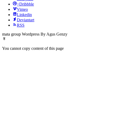
>Dribbble
Vimeo
Linkedin
Deviantart
RSS
mata group Wordpress By Agus Genzy
You cannot copy content of this page