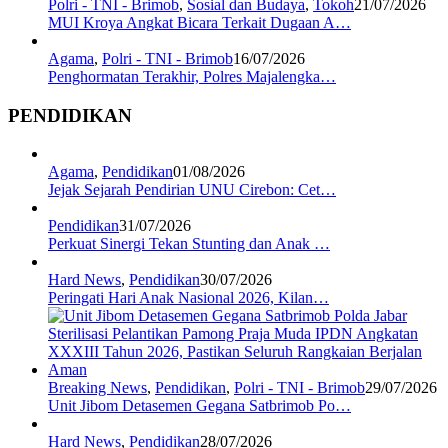
Polri - TNI - Brimob
,
Sosial dan Budaya
,
Tokoh
21/07/2026
MUI Kroya Angkat Bicara Terkait Dugaan A…
Agama
,
Polri - TNI - Brimob
16/07/2026
Penghormatan Terakhir, Polres Majalengka…
PENDIDIKAN
Agama
,
Pendidikan
01/08/2026
Jejak Sejarah Pendirian UNU Cirebon: Cet…
Pendidikan
31/07/2026
Perkuat Sinergi Tekan Stunting dan Anak …
Hard News
,
Pendidikan
30/07/2026
Peringati Hari Anak Nasional 2026, Kilan…
Breaking News
,
Pendidikan
,
Polri - TNI - Brimob
29/07/2026
Unit Jibom Detasemen Gegana Satbrimob Po…
Hard News
,
Pendidikan
28/07/2026