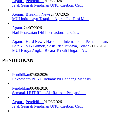
Agama
,
Pendidikan
01/08/2026
Jejak Sejarah Pendirian UNU Cirebon: Cet…
Agama
,
Breaking News
27/07/2026
MUI Indramayu Tetapkan Ajaran Ibu Desi M…
Agama
24/07/2026
Hari Perawatan Diri Internasional 2026: …
Agama
,
Hard News
,
Nasional - International
,
Pemerintahan
,
Polri - TNI - Brimob
,
Sosial dan Budaya
,
Tokoh
21/07/2026
MUI Kroya Angkat Bicara Terkait Dugaan A…
PENDIDIKAN
Pendidikan
07/08/2026
Lakpesdam PCNU Indramayu Gandeng Mahasis…
Pendidikan
06/08/2026
Semarak HUT RI ke-81: Ratusan Pelajar di…
Agama
,
Pendidikan
01/08/2026
Jejak Sejarah Pendirian UNU Cirebon: Cet…