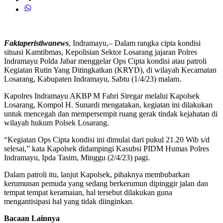
Faktaperistiwanews
, Indramayu,– Dalam rangka cipta kondisi
situasi Kamtibmas, Kepolisian Sektor Losarang jajaran Polres
Indramayu Polda Jabar menggelar Ops Cipta kondisi atau patroli
Kegiatan Rutin Yang Ditingkatkan (KRYD), di wilayah Kecamatan
Losarang, Kabupaten Indramayu, Sabtu (1/4/23) malam.
Kapolres Indramayu AKBP M Fahri Siregar melalui Kapolsek
Losarang, Kompol H. Sunardi mengatakan, kegiatan ini dilakukan
untuk mencegah dan mempersempit ruang gerak tindak kejahatan di
wilayah hukum Polsek Losarang.
“Kegiatan Ops Cipta kondisi ini dimulai dari pukul 21.20 Wib s/d
selesai,” kata Kapolsek didampingi Kasubsi PIDM Humas Polres
Indramayu, Ipda Tasim, Minggu (2/4/23) pagi.
Dalam patroli itu, lanjut Kapolsek, pihaknya membubarkan
kerumunan pemuda yang sedang berkerumun dipinggir jalan dan
tempat tempat keramaian, hal tersebut dilakukan guna
mengantisipasi hal yang tidak diinginkan.
Bacaan Lainnya