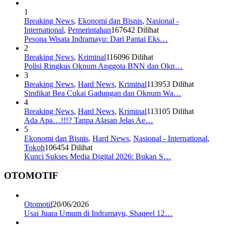
1
Breaking News
,
Ekonomi dan Bisnis
,
Nasional -
International
,
Pemerintahan
167642 Dilihat
Pesona Wisata Indramayu: Dari Pantai Eks…
2
Breaking News
,
Kriminal
116096 Dilihat
Polisi Ringkus Oknum Anggota BNN dan Okn…
3
Breaking News
,
Hard News
,
Kriminal
113953 Dilihat
Sindikat Bea Cukai Gadungan dan Oknum Wa…
4
Breaking News
,
Hard News
,
Kriminal
113105 Dilihat
Ada Apa…!!!? Tanpa Alasan Jelas Ae…
5
Ekonomi dan Bisnis
,
Hard News
,
Nasional - International
,
Tokoh
106454 Dilihat
Kunci Sukses Media Digital 2026: Bukan S…
OTOMOTIF
Otomotif
20/06/2026
Usai Juara Umum di Indramayu, Shaqeel 12…