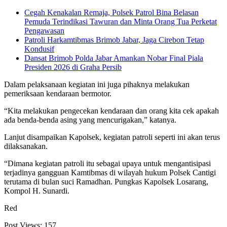
Cegah Kenakalan Remaja, Polsek Patrol Bina Belasan
Pemuda Terindikasi Tawuran dan Minta Orang Tua Perketat
Pengawasan
Patroli Harkamtibmas Brimob Jabar, Jaga Cirebon Tetap
Kondusif
Dansat Brimob Polda Jabar Amankan Nobar Final Piala
Presiden 2026 di Graha Persib
Dalam pelaksanaan kegiatan ini juga pihaknya melakukan
pemeriksaan kendaraan bermotor.
“Kita melakukan pengecekan kendaraan dan orang kita cek apakah
ada benda-benda asing yang mencurigakan,” katanya.
Lanjut disampaikan Kapolsek, kegiatan patroli seperti ini akan terus
dilaksanakan.
“Dimana kegiatan patroli itu sebagai upaya untuk mengantisipasi
terjadinya gangguan Kamtibmas di wilayah hukum Polsek Cantigi
terutama di bulan suci Ramadhan. Pungkas Kapolsek Losarang,
Kompol H. Sunardi.
Red
Post Views:
157