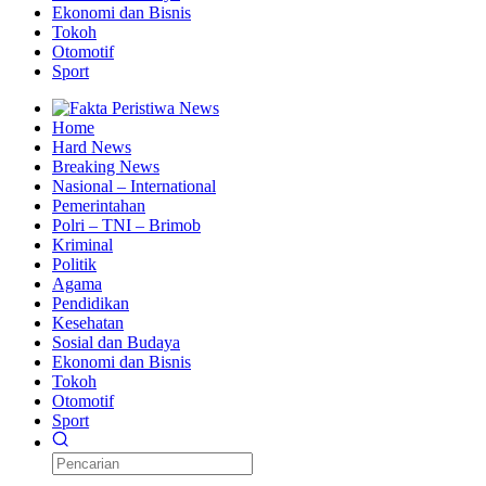
Ekonomi dan Bisnis
Tokoh
Otomotif
Sport
Home
Hard News
Breaking News
Nasional – International
Pemerintahan
Polri – TNI – Brimob
Kriminal
Politik
Agama
Pendidikan
Kesehatan
Sosial dan Budaya
Ekonomi dan Bisnis
Tokoh
Otomotif
Sport