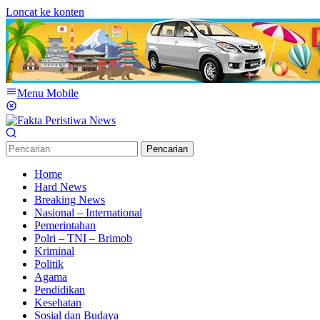
Loncat ke konten
Menu Mobile
Pencarian
Home
Hard News
Breaking News
Nasional – International
Pemerintahan
Polri – TNI – Brimob
Kriminal
Politik
Agama
Pendidikan
Kesehatan
Sosial dan Budaya