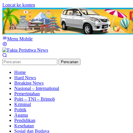
Loncat ke konten
Menu Mobile
Pencarian
Home
Hard News
Breaking News
Nasional – International
Pemerintahan
Polri – TNI – Brimob
Kriminal
Politik
Agama
Pendidikan
Kesehatan
Sosial dan Budaya