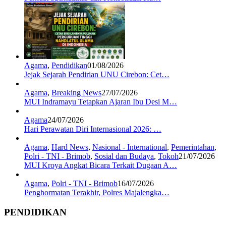
Agama
,
Pendidikan
01/08/2026
Jejak Sejarah Pendirian UNU Cirebon: Cet…
Agama
,
Breaking News
27/07/2026
MUI Indramayu Tetapkan Ajaran Ibu Desi M…
Agama
24/07/2026
Hari Perawatan Diri Internasional 2026: …
Agama
,
Hard News
,
Nasional - International
,
Pemerintahan
,
Polri - TNI - Brimob
,
Sosial dan Budaya
,
Tokoh
21/07/2026
MUI Kroya Angkat Bicara Terkait Dugaan A…
Agama
,
Polri - TNI - Brimob
16/07/2026
Penghormatan Terakhir, Polres Majalengka…
PENDIDIKAN