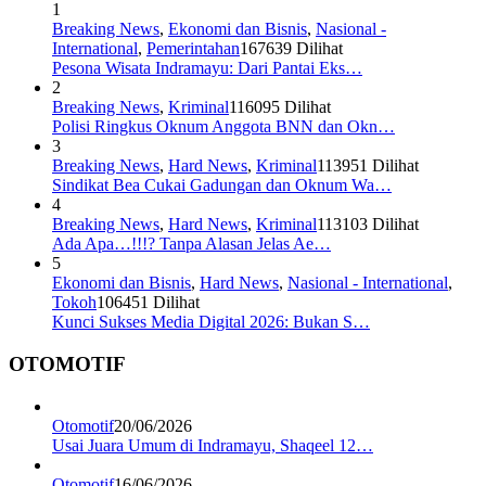
1
Breaking News
,
Ekonomi dan Bisnis
,
Nasional -
International
,
Pemerintahan
167639 Dilihat
Pesona Wisata Indramayu: Dari Pantai Eks…
2
Breaking News
,
Kriminal
116095 Dilihat
Polisi Ringkus Oknum Anggota BNN dan Okn…
3
Breaking News
,
Hard News
,
Kriminal
113951 Dilihat
Sindikat Bea Cukai Gadungan dan Oknum Wa…
4
Breaking News
,
Hard News
,
Kriminal
113103 Dilihat
Ada Apa…!!!? Tanpa Alasan Jelas Ae…
5
Ekonomi dan Bisnis
,
Hard News
,
Nasional - International
,
Tokoh
106451 Dilihat
Kunci Sukses Media Digital 2026: Bukan S…
OTOMOTIF
Otomotif
20/06/2026
Usai Juara Umum di Indramayu, Shaqeel 12…
Otomotif
16/06/2026