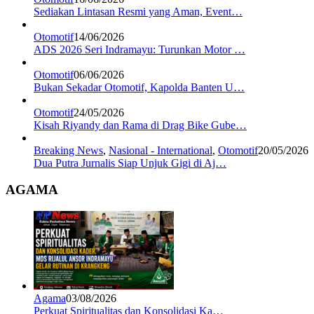
Sediakan Lintasan Resmi yang Aman, Event…
Otomotif
14/06/2026
ADS 2026 Seri Indramayu: Turunkan Motor …
Otomotif
06/06/2026
Bukan Sekadar Otomotif, Kapolda Banten U…
Otomotif
24/05/2026
Kisah Riyandy dan Rama di Drag Bike Gube…
Breaking News
,
Nasional - International
,
Otomotif
20/05/2026
Dua Putra Jurnalis Siap Unjuk Gigi di Aj…
AGAMA
Agama
03/08/2026
Perkuat Spiritualitas dan Konsolidasi Ka…