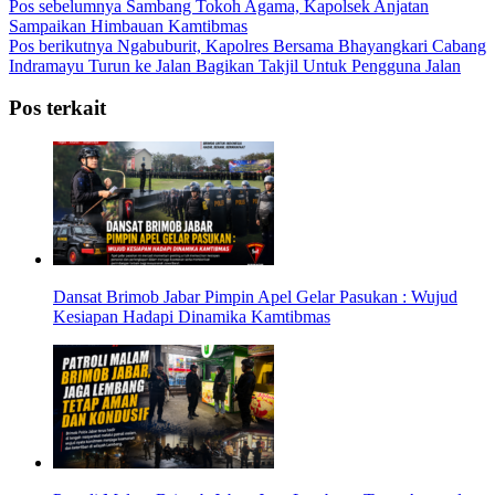
Pos sebelumnya
Sambang Tokoh Agama, Kapolsek Anjatan
Sampaikan Himbauan Kamtibmas
Pos berikutnya
Ngabuburit, Kapolres Bersama Bhayangkari Cabang
Indramayu Turun ke Jalan Bagikan Takjil Untuk Pengguna Jalan
Pos terkait
Dansat Brimob Jabar Pimpin Apel Gelar Pasukan : Wujud
Kesiapan Hadapi Dinamika Kamtibmas