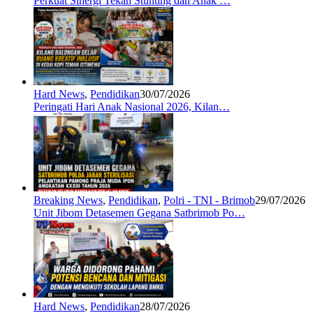
Perkuat Sinergi Tekan Stunting dan Anak …
Hard News
,
Pendidikan
30/07/2026
Peringati Hari Anak Nasional 2026, Kilan…
Breaking News
,
Pendidikan
,
Polri - TNI - Brimob
29/07/2026
Unit Jibom Detasemen Gegana Satbrimob Po…
Hard News
,
Pendidikan
28/07/2026