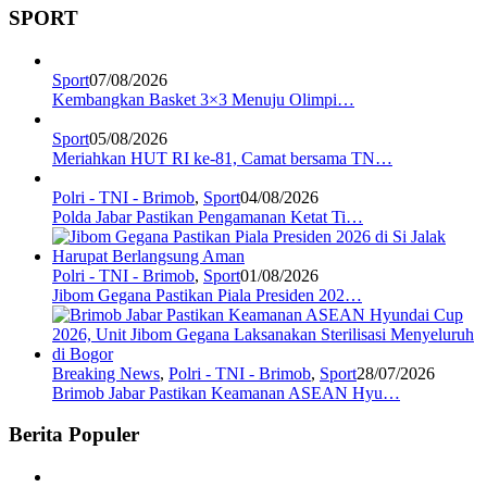
SPORT
Sport
07/08/2026
Kembangkan Basket 3×3 Menuju Olimpi…
Sport
05/08/2026
Meriahkan HUT RI ke-81, Camat bersama TN…
Polri - TNI - Brimob
,
Sport
04/08/2026
Polda Jabar Pastikan Pengamanan Ketat Ti…
Polri - TNI - Brimob
,
Sport
01/08/2026
Jibom Gegana Pastikan Piala Presiden 202…
Breaking News
,
Polri - TNI - Brimob
,
Sport
28/07/2026
Brimob Jabar Pastikan Keamanan ASEAN Hyu…
Berita Populer