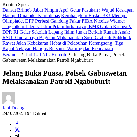
Konten Spesial
Dansat Brimob Jabar Pimpin Apel Gelar Pasukan : Wujud Kesiapan
Hadapi Dinamika Kamtibmas
Kembangkan Basket 3×3 Menuju
Olimpiade, DPP Perbasi Gandeng Pakar FIBA Nicolas Widmer
Tingkatkan Literasi Iklim Petani Indramayu, BMKG dan Komisi V
DPR RI Gelar Sekolah Lapang Iklim
Jumat Berkah Ramah Anak:
RSUD Indramayu Bagikan Makanan dan Susu Gratis di Poliklinik
Rawat Jalan
Kebakaran Hebat di Pelabuhan Karangsong, Tiga
Kapal Nelayan Hangus Bersama Warung dan Kendaraan
Beranda
Polri - TNI - Brimob
Jelang Buka Puasa, Polsek
Gabuswetan Melaksanakan Patroli Ngabuburit
Jelang Buka Puasa, Polsek Gabuswetan
Melaksanakan Patroli Ngabuburit
Jeni Doang
24/03/2023
194 Dilihat