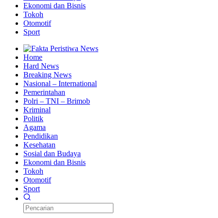
Ekonomi dan Bisnis
Tokoh
Otomotif
Sport
Home
Hard News
Breaking News
Nasional – International
Pemerintahan
Polri – TNI – Brimob
Kriminal
Politik
Agama
Pendidikan
Kesehatan
Sosial dan Budaya
Ekonomi dan Bisnis
Tokoh
Otomotif
Sport