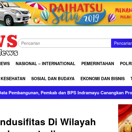
Pencaria
NEWS
NASIONAL – INTERNATIONAL
PEMERINTAHAN
POLRI
KESEHATAN
SOSIAL DAN BUDAYA
EKONOMI DAN BISNIS
Pemkab dan BPS Indramayu Canangkan Program Desa Cantik 20
dusifitas Di Wilayah