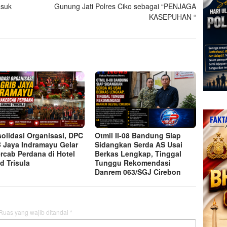
asuk
Gunung Jati Polres Ciko sebagai “PENJAGA
KASEPUHAN “
olidasi Organisasi, DPC
Otmil II-08 Bandung Siap
 Jaya Indramayu Gelar
Sidangkan Serda AS Usai
rcab Perdana di Hotel
Berkas Lengkap, Tinggal
d Trisula
Tunggu Rekomendasi
Danrem 063/SGJ Cirebon
Ruas yang wajib ditandai
*