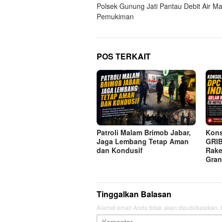
pos
Polsek Gunung Jati Pantau Debit Air M
Pemukiman
POS TERKAIT
Patroli Malam Brimob Jabar,
Kons
Jaga Lembang Tetap Aman
GRIB
dan Kondusif
Rake
Gran
Tinggalkan Balasan
Alamat email Anda tidak akan dipublikasikan.