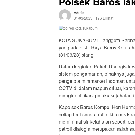
Polsek Baros lak
Admin
31/03/2023
196 Dilihat
KOTA SUKABUMI – anggota Sabhara
yang ada di Jl. Raya Baros Kelur
(31/03/23) siang
Dalam kegiatan Patroli Dialogis te
sistem pengamanan, pihaknya juga
pengelola minimarket Indomart u
CCTV di dalam mapun diluar, karen
mengidentifikasi pelaku kejahatan bi
Kapolsek Baros Kompol Heri Hermaw
setiap hari secara rutin, kita cek k
meminimalisir kejahatan seperti p
patroli dialogis merupakan salah s