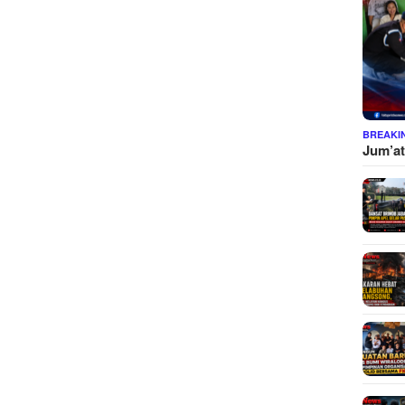
BREAKI
Jum’at