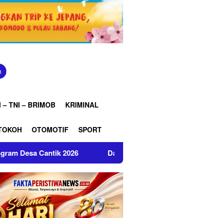
n
 – TNI – BRIMOB
KRIMINAL
TOKOH
OTOMOTIF
SPORT
26
Dansat Brimob Polda Jabar Amankan Nobar Final Pial