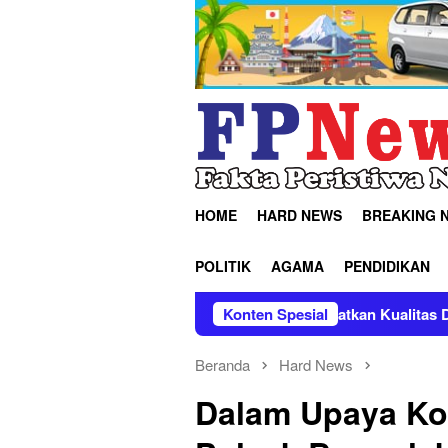
Loncat
ke
konten
HOME
HARD NEWS
BREAKING 
POLITIK
AGAMA
PENDIDIKAN
r Doa Bersama
Tingkatkan Kualitas Data Pembangunan, 
Konten Spesial
Beranda
Hard News
Dalam Upaya Kon