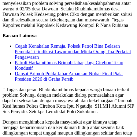
menyelesaikan problem solving perselisihan/kesalahpahaman antar
warga rt.02/05 desa Dawuan .Selaku Bhabinkamtibmas desa
Dawuan Polsek Kedawung polres Ciko dengan memberikan solusi
dan di selesaikan secara kekeluargaan dan musyawarah ,”tegas
Kapolres melalui Kapolsek Kedawung Kompol R Nana Ruhiana
Bacaan Lainnya
Cegah Kenakalan Remaja, Polsek Patrol Bina Belasan
Pemuda Terindikasi Tawuran dan Minta Orang Tua Perketat
Pengawasan
Patroli Harkamtibmas Brimob Jabar, Jaga Cirebon Tetap
Kondusif
Dansat Brimob Polda Jabar Amankan Nobar Final Piala
Presiden 2026 di Graha Persib
” Tugas dan peran Bhabinkamtibmas kepada warga binaan terkait
problem Solving, dengan melakukan dialog permasalahan agar
dapat di selesaikan dengan musyawarah dan kekeluargaan“Tambah
Kasi humas Polres Cirebon Kota Iptu Ngatidja, SH.MH Alumni SIP
Sus Penyidik Setukpa Lemdiklat Polri Sukabumi.
Dengan menghimbau kepada masyarakat agar kiranya tetap
menjaga keharmonisan dan kerukunan hidup antar sesama baik
dilingkungan tempat tinggal maupun dilingkungan sekitar dan tetap