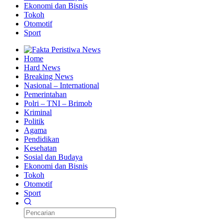
Ekonomi dan Bisnis
Tokoh
Otomotif
Sport
Home
Hard News
Breaking News
Nasional – International
Pemerintahan
Polri – TNI – Brimob
Kriminal
Politik
Agama
Pendidikan
Kesehatan
Sosial dan Budaya
Ekonomi dan Bisnis
Tokoh
Otomotif
Sport