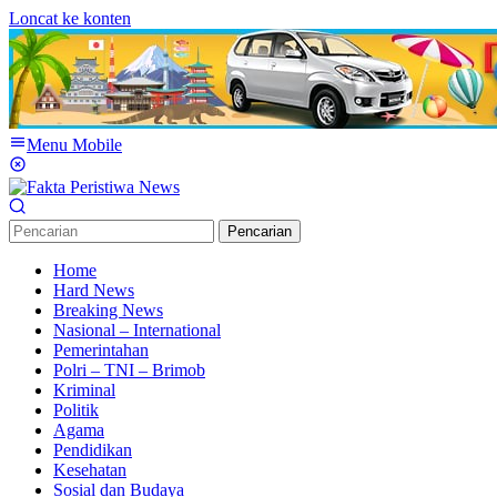
Loncat ke konten
Menu Mobile
Pencarian
Home
Hard News
Breaking News
Nasional – International
Pemerintahan
Polri – TNI – Brimob
Kriminal
Politik
Agama
Pendidikan
Kesehatan
Sosial dan Budaya