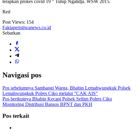
terapkan prokes covid 19 ” Tutup Ngatidja. WSW 2015.
Red
Post Views:
154
Faktaperistiwanews.co.id
Sebarkan
Navigasi pos
Pos sebelumnya
Sambangi Warga, Bhabin Lemahwungkuk Polsek
Lemahwungkuk Polres Ciko melalui ”CAK AIS”
Pos berikutnya
Bhabin Kecapi Polsek Seltim Polres Ciko
Monitoring Distribusi Bansos BPNT dan PKH
Pos terkait