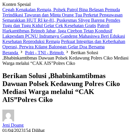
Konten Spesial
Cegah Kenakalan Remaja, Polsek Patrol Bina Belasan Pemuda
Terindikasi Tawuran dan Minta Orang Tua Perketat Pengawasan
Semarakkan HUT RI ke-81, Puskesmas Sliyeg Bareng Pemdes
Tugu dan Tugu Kidul Gelar Cek Kesehatan Gratis
Patroli
Harkamtibmas Brimob Jabar, Jaga Cirebon Tetap Kondusif
Lakpesdam PCNU Indramayu Gandeng Mahasiswa Beri Edukasi
Kesehatan Reproduksi Remaja
Perkuat Integritas dan Keberkahan
Operasi, Perwira Kilang Balongan Gelar Doa Bersama
Beranda
Polri - TNI - Brimob
Berikan Solusi
,Bhabinkamtibmas Dawuan Polsek Kedawung Polres Ciko Mediasi
Warga melalui “CAK AIS”Polres Ciko
Berikan Solusi ,Bhabinkamtibmas
Dawuan Polsek Kedawung Polres Ciko
Mediasi Warga melalui “CAK
AIS”Polres Ciko
Jeni Doang
01/04/2023
154 Dilihat