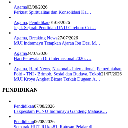
Agama
03/08/2026
Perkuat Spiritualitas dan Konsolidasi Ka…
Agama
,
Pendidikan
01/08/2026
Jejak Sejarah Pendirian UNU Cirebon: Cet…
Agama
,
Breaking News
27/07/2026
MUI Indramayu Tetapkan Ajaran Ibu Desi M…
Agama
24/07/2026
Hari Perawatan Diri Internasional 2026: …
Agama
,
Hard News
,
Nasional - International
,
Pemerintahan
,
Polri - TNI - Brimob
,
Sosial dan Budaya
,
Tokoh
21/07/2026
MUI Kroya Angkat Bicara Terkait Dugaan A…
PENDIDIKAN
Pendidikan
07/08/2026
Lakpesdam PCNU Indramayu Gandeng Mahasis…
Pendidikan
06/08/2026
Semarak HUT RI ke-81: Ratusan Pelajar di…