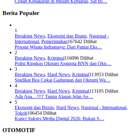
Cegah Kebakaran di Musim Kemarau, Sat Bi…
Berita Populer
1
Breaking News
,
Ekonomi dan Bisnis
,
Nasional -
International
,
Pemerintahan
167642 Dilihat
Pesona Wisata Indramayu: Dari Pantai Eks…
2
Breaking News
,
Kriminal
116096 Dilihat
Polisi Ringkus Oknum Anggota BNN dan Okn…
3
Breaking News
,
Hard News
,
Kriminal
113953 Dilihat
Sindikat Bea Cukai Gadungan dan Oknum Wa…
4
Breaking News
,
Hard News
,
Kriminal
113105 Dilihat
Ada Apa…!!!? Tanpa Alasan Jelas Ae…
5
Ekonomi dan Bisnis
,
Hard News
,
Nasional - International
,
Tokoh
106454 Dilihat
Kunci Sukses Media Digital 2026: Bukan S…
OTOMOTIF