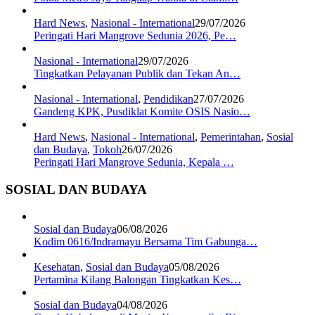
Hard News
,
Nasional - International
29/07/2026
Peringati Hari Mangrove Sedunia 2026, Pe…
Nasional - International
29/07/2026
Tingkatkan Pelayanan Publik dan Tekan An…
Nasional - International
,
Pendidikan
27/07/2026
Gandeng KPK, Pusdiklat Komite OSIS Nasio…
Hard News
,
Nasional - International
,
Pemerintahan
,
Sosial
dan Budaya
,
Tokoh
26/07/2026
Peringati Hari Mangrove Sedunia, Kepala …
SOSIAL DAN BUDAYA
Sosial dan Budaya
06/08/2026
Kodim 0616/Indramayu Bersama Tim Gabunga…
Kesehatan
,
Sosial dan Budaya
05/08/2026
Pertamina Kilang Balongan Tingkatkan Kes…
Sosial dan Budaya
04/08/2026