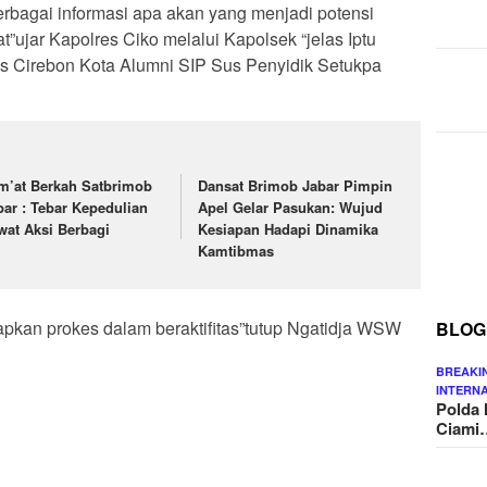
erbagai informasi apa akan yang menjadi potensi
t”ujar Kapolres Ciko melalui Kapolsek “jelas Iptu
s Cirebon Kota Alumni SIP Sus Penyidik Setukpa
m’at Berkah Satbrimob
Dansat Brimob Jabar Pimpin
bar : Tebar Kepedulian
Apel Gelar Pasukan: Wujud
wat Aksi Berbagi
Kesiapan Hadapi Dinamika
Kamtibmas
rapkan prokes dalam beraktifitas”tutup Ngatidja WSW
BLOG
BREAKI
INTERN
Polda 
Ciami