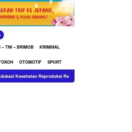
n
 – TNI – BRIMOB
KRIMINAL
TOKOH
OTOMOTIF
SPORT
atan Reproduksi Remaja
Perkuat Integritas dan Keber