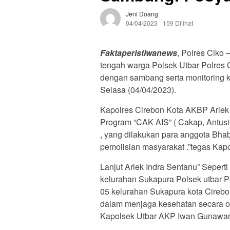
Jeni Doang
04/04/2023
159 Dilihat
Faktaperistiwanews
, Polres Ciko 
tengah warga Polsek Utbar Polres
dengan sambang serta monitoring k
Selasa (04/04/2023).
Kapolres Cirebon Kota AKBP Ariek 
Program “CAK AIS” ( Cakap, Antusias
, yang dilakukan para anggota Bhab
pemolisian masyarakat .”tegas Kapol
Lanjut Ariek Indra Sentanu” Sepert
kelurahan Sukapura Polsek utbar 
05 kelurahan Sukapura kota Cirebo
dalam menjaga kesehatan secara opt
Kapolsek Utbar AKP Iwan Gunawa