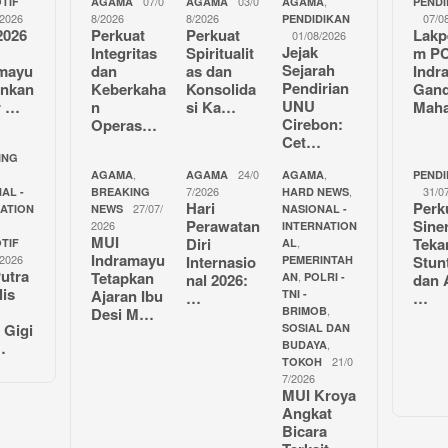
07/0
03/0
,
TIF
AGAMA
AGAMA
AGAMA
PENDI
/2026
8/2026
8/2026
07/0
PENDIDIKAN
2026
Perkuat
Perkuat
Lakp
01/08/2026
Jejak
Integritas
Spiritualit
m P
Sejarah
amayu
dan
as dan
Indr
Pendirian
unkan
Keberkaha
Konsolida
Gan
UNU
r …
n
si Ka…
Mah
Cirebon:
Operas…
Cet…
ING
,
24/0
,
AGAMA
AGAMA
AGAMA
PENDI
7/2026
,
31/0
AL -
BREAKING
HARD NEWS
Hari
Perk
27/07/
NATION
NEWS
NASIONAL -
Perawatan
Sine
2026
INTERNATION
MUI
Diri
Teka
,
TIF
AL
Indramayu
/2026
Internasio
Stun
PEMERINTAH
utra
Tetapkan
,
nal 2026:
AN
POLRI -
dan 
lis
Ajaran Ibu
TNI -
…
…
,
Desi M…
BRIMOB
 Gigi
SOSIAL DAN
,
…
BUDAYA
21/0
TOKOH
7/2026
MUI Kroya
Angkat
Bicara