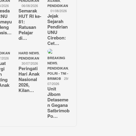
,
DIKAN
PENDIDIKAN
AGAMA
8/2026
06/08/2026
PENDIDIKAN
esda
Semarak
01/08/2026
Jejak
CNU
HUT RI ke-
Sejarah
amayu
81:
Pendirian
deng
Ratusan
UNU
asis…
Pelajar
Cirebon:
di…
Cet…
,
DIKAN
HARD NEWS
7/2026
BREAKING
PENDIDIKAN
uat
,
30/07/2026
NEWS
Peringati
rgi
,
PENDIDIKAN
Hari Anak
n
POLRI - TNI -
Nasional
29/
ting
BRIMOB
07/2026
2026,
Anak
Unit
Kilan…
Jibom
Detaseme
n Gegana
Satbrimob
Po…