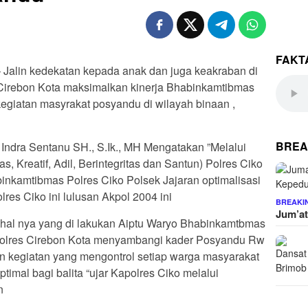
FAKT
– Jalin kedekatan kepada anak dan juga keakraban di
 Cirebon Kota maksimalkan kinerja Bhabinkamtibmas
egiatan masyrakat posyandu di wilayah binaan ,
BREA
Indra Sentanu SH., S.Ik., MH Mengatakan ”Melalui
, Kreatif, Adil, Berintegritas dan Santun) Polres Ciko
inkamtibmas Polres Ciko Polsek Jajaran optimalisasi
res Ciko ini lulusan Akpol 2004 ini
BREAKI
Jum’at
i hal nya yang di lakukan Aiptu Waryo Bhabinkamtbmas
Polres Cirebon Kota menyambangi kader Posyandu Rw
n kegiatan yang mengontrol setiap warga masyarakat
imal bagi balita “ujar Kapolres Ciko melalui
n