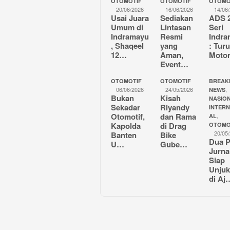
OTOMOTIF
OTOMOTIF
OTOMO
20/06/2026
16/06/2026
14/06
Usai Juara
Sediakan
ADS 
Umum di
Lintasan
Seri
Indramayu
Resmi
Indr
, Shaqeel
yang
: Tur
12…
Aman,
Moto
Event…
OTOMOTIF
OTOMOTIF
BREAK
06/06/2026
24/05/2026
,
NEWS
Bukan
Kisah
NASION
Sekadar
Riyandy
INTER
Otomotif,
dan Rama
,
AL
Kapolda
di Drag
OTOMO
20/05
Banten
Bike
Dua P
U…
Gube…
Jurna
Siap
Unjuk
di Aj