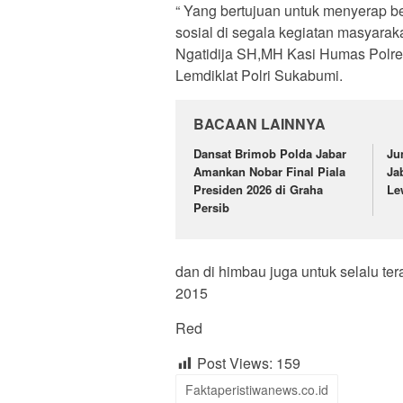
“ Yang bertujuan untuk menyerap b
sosial di segala kegiatan masyaraka
Ngatidija SH,MH Kasi Humas Polre
Lemdiklat Polri Sukabumi.
BACAAN LAINNYA
Dansat Brimob Polda Jabar
Ju
Amankan Nobar Final Piala
Ja
Presiden 2026 di Graha
Le
Persib
dan di himbau juga untuk selalu te
2015
Red
Post Views:
159
Faktaperistiwanews.co.id