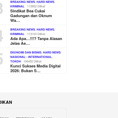
3
,
,
BREAKING NEWS
HARD NEWS
113952 Dilihat
KRIMINAL
Sindikat Bea Cukai
Gadungan dan Oknum
Wa…
4
,
,
BREAKING NEWS
HARD NEWS
113103 Dilihat
KRIMINAL
Ada Apa…!!!? Tanpa Alasan
Jelas Ae…
5
,
,
EKONOMI DAN BISNIS
HARD NEWS
,
NASIONAL - INTERNATIONAL
106452 Dilihat
TOKOH
Kunci Sukses Media Digital
2026: Bukan S…
DIKAN