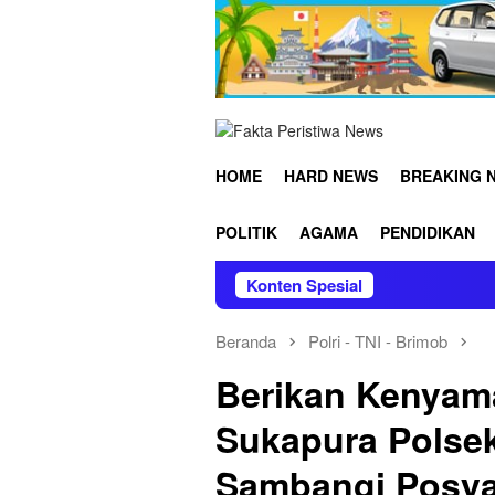
Loncat
ke
konten
HOME
HARD NEWS
BREAKING 
POLITIK
AGAMA
PENDIDIKAN
Konten Spesial
Lakpe
Beranda
Polri - TNI - Brimob
Berikan Kenyam
Sukapura Polsek
Sambangi Posy