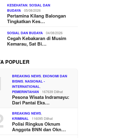
,
KESEHATAN
SOSIAL DAN
05/08/2026
BUDAYA
Pertamina Kilang Balongan
Tingkatkan Kes…
04/08/2026
SOSIAL DAN BUDAYA
Cegah Kebakaran di Musim
Kemarau, Sat Bi…
TA POPULER
1
,
BREAKING NEWS
EKONOMI DAN
,
BISNIS
NASIONAL -
,
INTERNATIONAL
167639 Dilihat
PEMERINTAHAN
Pesona Wisata Indramayu:
Dari Pantai Eks…
2
,
BREAKING NEWS
116095 Dilihat
KRIMINAL
Polisi Ringkus Oknum
Anggota BNN dan Okn…