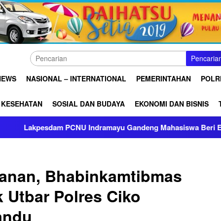
Pencaria
NEWS
NASIONAL – INTERNATIONAL
PEMERINTAHAN
POLRI
KESEHATAN
SOSIAL DAN BUDAYA
EKONOMI DAN BISNIS
sdam PCNU Indramayu Gandeng Mahasiswa Beri Edukasi Keseh
anan, Bhabinkamtibmas
 Utbar Polres Ciko
andu