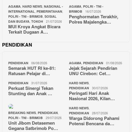
,
,
,
AGAMA
HARD NEWS
NASIONAL -
AGAMA
POLRI - TNI -
,
,
16/07/2026
INTERNATIONAL
PEMERINTAHAN
BRIMOB
Penghormatan Terakhir,
,
POLRI - TNI - BRIMOB
SOSIAL
Polres Majalengka…
,
21/07/2026
DAN BUDAYA
TOKOH
MUI Kroya Angkat Bicara
Terkait Dugaan A…
PENDIDIKAN
06/08/2026
,
01/08/2026
PENDIDIKAN
AGAMA
PENDIDIKAN
Semarak HUT RI ke-81:
Jejak Sejarah Pendirian
Ratusan Pelajar di…
UNU Cirebon: Cet…
31/07/2026
,
PENDIDIKAN
HARD NEWS
Perkuat Sinergi Tekan
30/07/2026
PENDIDIKAN
Peringati Hari Anak
Stunting dan Anak …
Nasional 2026, Kilan…
,
HARD NEWS
,
,
BREAKING NEWS
PENDIDIKAN
28/07/2026
PENDIDIKAN
Warga Didorong Pahami
29/07/2026
POLRI - TNI - BRIMOB
Unit Jibom Detasemen
Potensi Bencana da…
Gegana Satbrimob Po…