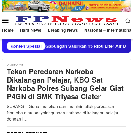
Loncat
ke
konten
Menu
Mobile
Home
Hard News
Breaking News
Nasional – International
an Salurkan 15 Ribu Liter Air Bersih ke Pasekan
Konten Spesial
Patr
28/03/2023
Tekan Peredaran Narkoba
Dikalangan Pelajar, KBO Sat
Narkoba Polres Subang Gelar Giat
P4GN di SMK Triyasa Ciater
SUBANG – Guna menekan dan meminimalisir peredaran
Narkoba atau penyalahgunaan narkoba di kalangan pelajar,
dengan […]