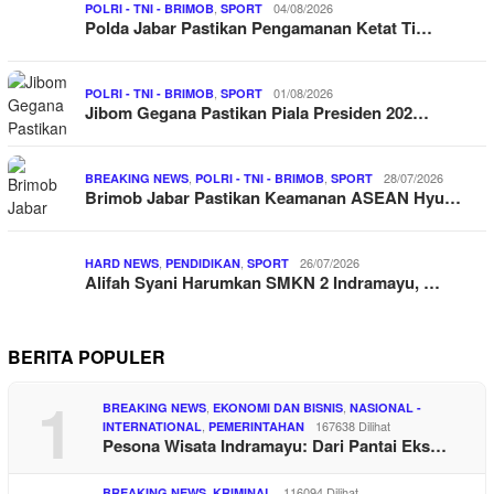
,
04/08/2026
POLRI - TNI - BRIMOB
SPORT
Polda Jabar Pastikan Pengamanan Ketat Ti…
,
01/08/2026
POLRI - TNI - BRIMOB
SPORT
Jibom Gegana Pastikan Piala Presiden 202…
,
,
28/07/2026
BREAKING NEWS
POLRI - TNI - BRIMOB
SPORT
Brimob Jabar Pastikan Keamanan ASEAN Hyu…
,
,
26/07/2026
HARD NEWS
PENDIDIKAN
SPORT
Alifah Syani Harumkan SMKN 2 Indramayu, …
BERITA POPULER
1
,
,
BREAKING NEWS
EKONOMI DAN BISNIS
NASIONAL -
,
167638 Dilihat
INTERNATIONAL
PEMERINTAHAN
Pesona Wisata Indramayu: Dari Pantai Eks…
,
116094 Dilihat
BREAKING NEWS
KRIMINAL