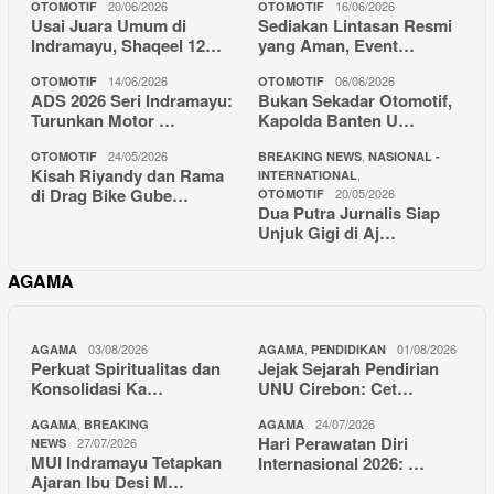
20/06/2026
16/06/2026
OTOMOTIF
OTOMOTIF
Usai Juara Umum di
Sediakan Lintasan Resmi
Indramayu, Shaqeel 12…
yang Aman, Event…
14/06/2026
06/06/2026
OTOMOTIF
OTOMOTIF
ADS 2026 Seri Indramayu:
Bukan Sekadar Otomotif,
Turunkan Motor …
Kapolda Banten U…
24/05/2026
,
OTOMOTIF
BREAKING NEWS
NASIONAL -
Kisah Riyandy dan Rama
,
INTERNATIONAL
di Drag Bike Gube…
20/05/2026
OTOMOTIF
Dua Putra Jurnalis Siap
Unjuk Gigi di Aj…
AGAMA
03/08/2026
,
01/08/2026
AGAMA
AGAMA
PENDIDIKAN
Perkuat Spiritualitas dan
Jejak Sejarah Pendirian
Konsolidasi Ka…
UNU Cirebon: Cet…
,
24/07/2026
AGAMA
BREAKING
AGAMA
Hari Perawatan Diri
27/07/2026
NEWS
MUI Indramayu Tetapkan
Internasional 2026: …
Ajaran Ibu Desi M…