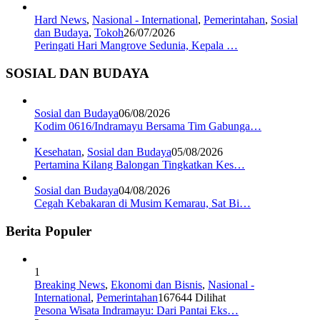
Hard News
,
Nasional - International
,
Pemerintahan
,
Sosial
dan Budaya
,
Tokoh
26/07/2026
Peringati Hari Mangrove Sedunia, Kepala …
SOSIAL DAN BUDAYA
Sosial dan Budaya
06/08/2026
Kodim 0616/Indramayu Bersama Tim Gabunga…
Kesehatan
,
Sosial dan Budaya
05/08/2026
Pertamina Kilang Balongan Tingkatkan Kes…
Sosial dan Budaya
04/08/2026
Cegah Kebakaran di Musim Kemarau, Sat Bi…
Berita Populer
1
Breaking News
,
Ekonomi dan Bisnis
,
Nasional -
International
,
Pemerintahan
167644 Dilihat
Pesona Wisata Indramayu: Dari Pantai Eks…