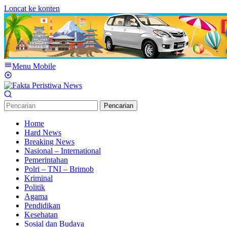
Loncat ke konten
Menu Mobile
Pencarian
Home
Hard News
Breaking News
Nasional – International
Pemerintahan
Polri – TNI – Brimob
Kriminal
Politik
Agama
Pendidikan
Kesehatan
Sosial dan Budaya