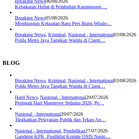
Breaking News
06/08/2026
Kebakaran Hebat di Pelabuhan Karangsong,…
Breaking News
05/08/2026
Membangun Kekuatan Baru Pers Bumi Wiralo…
Breaking News
,
Kriminal
,
Nasional - International
03/08/2026
Polda Metro Jaya Tangkap Wanita di Ciami…
BLOG
Breaking News
,
Kriminal
,
Nasional - International
03/08/2026
Polda Metro Jaya Tangkap Wanita di Ciami…
Hard News
,
Nasional - International
29/07/2026
Peringati Hari Mangrove Sedunia 2026, Pe…
Nasional - International
29/07/2026
Tingkatkan Pelayanan Publik dan Tekan An…
Nasional - International
,
Pendidikan
27/07/2026
Gandeng KPK, Pusdiklat Komite OSIS Nasio…