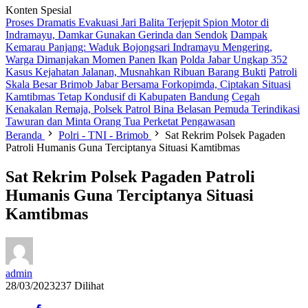
Konten Spesial
Proses Dramatis Evakuasi Jari Balita Terjepit Spion Motor di
Indramayu, Damkar Gunakan Gerinda dan Sendok
Dampak
Kemarau Panjang: Waduk Bojongsari Indramayu Mengering,
Warga Dimanjakan Momen Panen Ikan
Polda Jabar Ungkap 352
Kasus Kejahatan Jalanan, Musnahkan Ribuan Barang Bukti
Patroli
Skala Besar Brimob Jabar Bersama Forkopimda, Ciptakan Situasi
Kamtibmas Tetap Kondusif di Kabupaten Bandung
Cegah
Kenakalan Remaja, Polsek Patrol Bina Belasan Pemuda Terindikasi
Tawuran dan Minta Orang Tua Perketat Pengawasan
Beranda
Polri - TNI - Brimob
Sat Rekrim Polsek Pagaden
Patroli Humanis Guna Terciptanya Situasi Kamtibmas
Sat Rekrim Polsek Pagaden Patroli
Humanis Guna Terciptanya Situasi
Kamtibmas
admin
28/03/2023
237 Dilihat