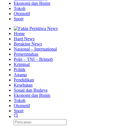
Ekonomi dan Bisnis
Tokoh
Otomotif
Sport
Home
Hard News
Breaking News
Nasional – International
Pemerintahan
Polri – TNI – Brimob
Kriminal
Politik
Agama
Pendidikan
Kesehatan
Sosial dan Budaya
Ekonomi dan Bisnis
Tokoh
Otomotif
Sport