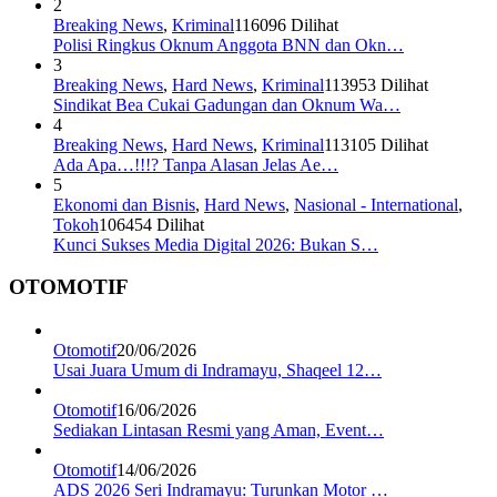
2
Breaking News
,
Kriminal
116096 Dilihat
Polisi Ringkus Oknum Anggota BNN dan Okn…
3
Breaking News
,
Hard News
,
Kriminal
113953 Dilihat
Sindikat Bea Cukai Gadungan dan Oknum Wa…
4
Breaking News
,
Hard News
,
Kriminal
113105 Dilihat
Ada Apa…!!!? Tanpa Alasan Jelas Ae…
5
Ekonomi dan Bisnis
,
Hard News
,
Nasional - International
,
Tokoh
106454 Dilihat
Kunci Sukses Media Digital 2026: Bukan S…
OTOMOTIF
Otomotif
20/06/2026
Usai Juara Umum di Indramayu, Shaqeel 12…
Otomotif
16/06/2026
Sediakan Lintasan Resmi yang Aman, Event…
Otomotif
14/06/2026
ADS 2026 Seri Indramayu: Turunkan Motor …