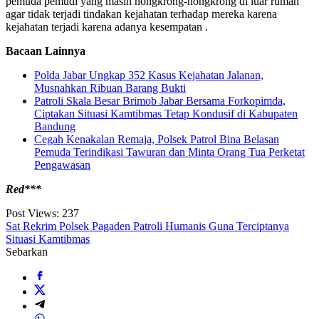
pemuda pemudi yang masih nongkrong-nongkrong di luar rumah
agar tidak terjadi tindakan kejahatan terhadap mereka karena
kejahatan terjadi karena adanya kesempatan .
Bacaan Lainnya
Polda Jabar Ungkap 352 Kasus Kejahatan Jalanan,
Musnahkan Ribuan Barang Bukti
Patroli Skala Besar Brimob Jabar Bersama Forkopimda,
Ciptakan Situasi Kamtibmas Tetap Kondusif di Kabupaten
Bandung
Cegah Kenakalan Remaja, Polsek Patrol Bina Belasan
Pemuda Terindikasi Tawuran dan Minta Orang Tua Perketat
Pengawasan
Red***
Post Views:
237
Sat Rekrim Polsek Pagaden Patroli Humanis Guna Terciptanya
Situasi Kamtibmas
Sebarkan