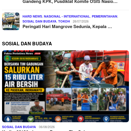
Gandeng KPK, Pusdiklat Komite OSIS Nasio…
,
,
,
HARD NEWS
NASIONAL - INTERNATIONAL
PEMERINTAHAN
,
26/07/2026
SOSIAL DAN BUDAYA
TOKOH
Peringati Hari Mangrove Sedunia, Kepala …
SOSIAL DAN BUDAYA
06/08/2026
SOSIAL DAN BUDAYA