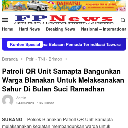
Loncat
ke
konten
Menu
Mobile
Home
Hard News
Breaking News
Nasional – International
asan Pemuda Terindikasi Tawuran dan Minta Orang Tua Perketa
Konten Spesial
Beranda
Polri - TNI - Brimob
Patroli QR Unit Samapta Bangunkan
Warga Blanakan Untuk Melaksanakan
Sahur Di Bulan Suci Ramadhan
Admin
24/03/2023
186 Dilihat
SUBANG
– Polsek Blanakan Patroli QR Unit Samapta
melaksanakan kegiatan membangunkan warga untuk