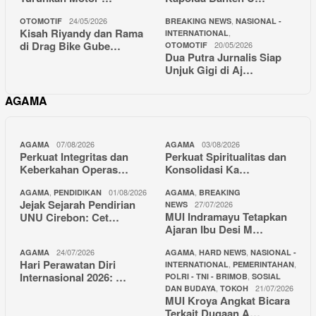
24/05/2026
,
OTOMOTIF
BREAKING NEWS
NASIONAL -
Kisah Riyandy dan Rama
,
INTERNATIONAL
di Drag Bike Gube…
20/05/2026
OTOMOTIF
Dua Putra Jurnalis Siap
Unjuk Gigi di Aj…
AGAMA
07/08/2026
03/08/2026
AGAMA
AGAMA
Perkuat Integritas dan
Perkuat Spiritualitas dan
Keberkahan Operas…
Konsolidasi Ka…
,
01/08/2026
,
AGAMA
PENDIDIKAN
AGAMA
BREAKING
Jejak Sejarah Pendirian
27/07/2026
NEWS
MUI Indramayu Tetapkan
UNU Cirebon: Cet…
Ajaran Ibu Desi M…
24/07/2026
,
,
AGAMA
AGAMA
HARD NEWS
NASIONAL -
Hari Perawatan Diri
,
,
INTERNATIONAL
PEMERINTAHAN
Internasional 2026: …
,
POLRI - TNI - BRIMOB
SOSIAL
,
21/07/2026
DAN BUDAYA
TOKOH
MUI Kroya Angkat Bicara
Terkait Dugaan A…