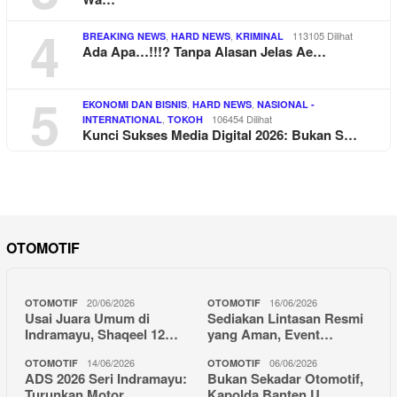
4
,
,
113105 Dilihat
BREAKING NEWS
HARD NEWS
KRIMINAL
Ada Apa…!!!? Tanpa Alasan Jelas Ae…
5
,
,
EKONOMI DAN BISNIS
HARD NEWS
NASIONAL -
,
106454 Dilihat
INTERNATIONAL
TOKOH
Kunci Sukses Media Digital 2026: Bukan S…
OTOMOTIF
20/06/2026
16/06/2026
OTOMOTIF
OTOMOTIF
Usai Juara Umum di
Sediakan Lintasan Resmi
Indramayu, Shaqeel 12…
yang Aman, Event…
14/06/2026
06/06/2026
OTOMOTIF
OTOMOTIF
ADS 2026 Seri Indramayu:
Bukan Sekadar Otomotif,
Turunkan Motor …
Kapolda Banten U…