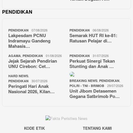
PENDIDIKAN
07/08/2026
06/08/2026
PENDIDIKAN
PENDIDIKAN
Lakpesdam PCNU
Semarak HUT RI ke-81:
Indramayu Gandeng
Ratusan Pelajar di…
Mahasis…
,
01/08/2026
31/07/2026
AGAMA
PENDIDIKAN
PENDIDIKAN
Jejak Sejarah Pendirian
Perkuat Sinergi Tekan
UNU Cirebon: Cet…
Stunting dan Anak …
,
HARD NEWS
,
,
30/07/2026
BREAKING NEWS
PENDIDIKAN
PENDIDIKAN
Peringati Hari Anak
29/07/2026
POLRI - TNI - BRIMOB
Unit Jibom Detasemen
Nasional 2026, Kilan…
Gegana Satbrimob Po…
KODE ETIK
TENTANG KAMI