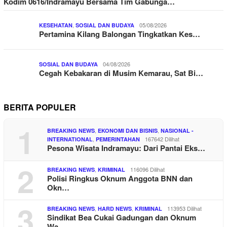
Kodim 0616/Indramayu Bersama Tim Gabunga…
,
05/08/2026
KESEHATAN
SOSIAL DAN BUDAYA
Pertamina Kilang Balongan Tingkatkan Kes…
04/08/2026
SOSIAL DAN BUDAYA
Cegah Kebakaran di Musim Kemarau, Sat Bi…
BERITA POPULER
1
,
,
BREAKING NEWS
EKONOMI DAN BISNIS
NASIONAL -
,
167642 Dilihat
INTERNATIONAL
PEMERINTAHAN
Pesona Wisata Indramayu: Dari Pantai Eks…
2
,
116096 Dilihat
BREAKING NEWS
KRIMINAL
Polisi Ringkus Oknum Anggota BNN dan
Okn…
3
,
,
113953 Dilihat
BREAKING NEWS
HARD NEWS
KRIMINAL
Sindikat Bea Cukai Gadungan dan Oknum
Wa…