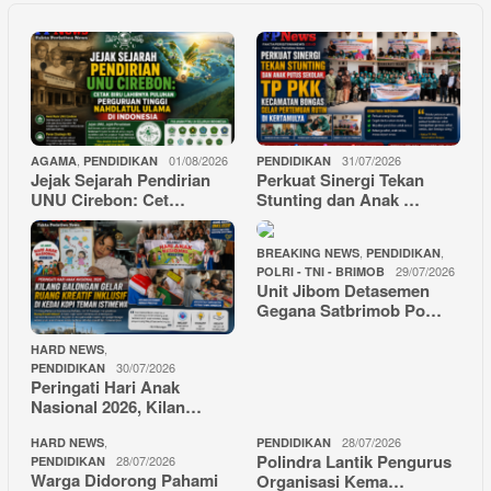
,
01/08/2026
31/07/2026
AGAMA
PENDIDIKAN
PENDIDIKAN
Jejak Sejarah Pendirian
Perkuat Sinergi Tekan
UNU Cirebon: Cet…
Stunting dan Anak …
,
,
BREAKING NEWS
PENDIDIKAN
29/07/2026
POLRI - TNI - BRIMOB
Unit Jibom Detasemen
Gegana Satbrimob Po…
,
HARD NEWS
30/07/2026
PENDIDIKAN
Peringati Hari Anak
Nasional 2026, Kilan…
,
28/07/2026
HARD NEWS
PENDIDIKAN
Polindra Lantik Pengurus
28/07/2026
PENDIDIKAN
Warga Didorong Pahami
Organisasi Kema…