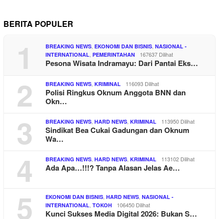
BERITA POPULER
1
,
,
BREAKING NEWS
EKONOMI DAN BISNIS
NASIONAL -
,
167637 Dilihat
INTERNATIONAL
PEMERINTAHAN
Pesona Wisata Indramayu: Dari Pantai Eks…
2
,
116093 Dilihat
BREAKING NEWS
KRIMINAL
Polisi Ringkus Oknum Anggota BNN dan
Okn…
3
,
,
113950 Dilihat
BREAKING NEWS
HARD NEWS
KRIMINAL
Sindikat Bea Cukai Gadungan dan Oknum
Wa…
4
,
,
113102 Dilihat
BREAKING NEWS
HARD NEWS
KRIMINAL
Ada Apa…!!!? Tanpa Alasan Jelas Ae…
5
,
,
EKONOMI DAN BISNIS
HARD NEWS
NASIONAL -
,
106450 Dilihat
INTERNATIONAL
TOKOH
Kunci Sukses Media Digital 2026: Bukan S…