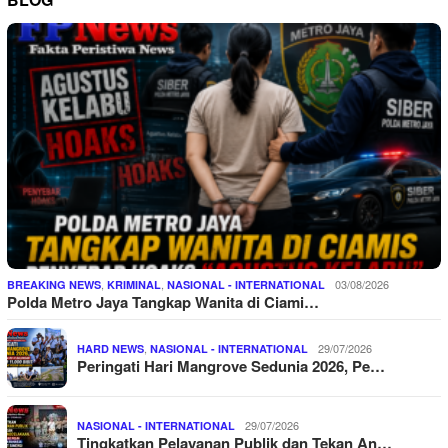
,
,
03/08/2026
BREAKING NEWS
KRIMINAL
NASIONAL - INTERNATIONAL
Polda Metro Jaya Tangkap Wanita di Ciami…
,
29/07/2026
HARD NEWS
NASIONAL - INTERNATIONAL
Peringati Hari Mangrove Sedunia 2026, Pe…
29/07/2026
NASIONAL - INTERNATIONAL
Tingkatkan Pelayanan Publik dan Tekan An…