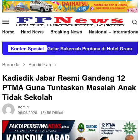
Loncat
ke
konten
Menu
Mobile
Home
Hard News
Breaking News
Nasional – International
 Perdana di Hotel Grand Trisula
Konten Spesial
Meriahkan HUT RI ke-8
Beranda
Pendidikan
Kadisdik Jabar Resmi Gandeng 12
PTMA Guna Tuntaskan Masalah Anak
Tidak Sekolah
Admin
06/06/2026
18456 Dilihat