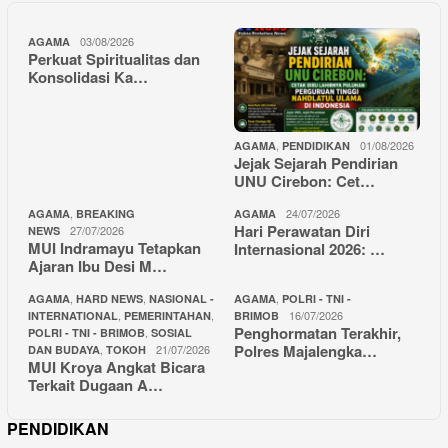
03/08/2026
AGAMA
Perkuat Spiritualitas dan
Konsolidasi Ka…
,
01/08/2026
AGAMA
PENDIDIKAN
Jejak Sejarah Pendirian
UNU Cirebon: Cet…
,
24/07/2026
AGAMA
BREAKING
AGAMA
Hari Perawatan Diri
27/07/2026
NEWS
MUI Indramayu Tetapkan
Internasional 2026: …
Ajaran Ibu Desi M…
,
,
,
AGAMA
HARD NEWS
NASIONAL -
AGAMA
POLRI - TNI -
,
,
16/07/2026
INTERNATIONAL
PEMERINTAHAN
BRIMOB
Penghormatan Terakhir,
,
POLRI - TNI - BRIMOB
SOSIAL
Polres Majalengka…
,
21/07/2026
DAN BUDAYA
TOKOH
MUI Kroya Angkat Bicara
Terkait Dugaan A…
PENDIDIKAN