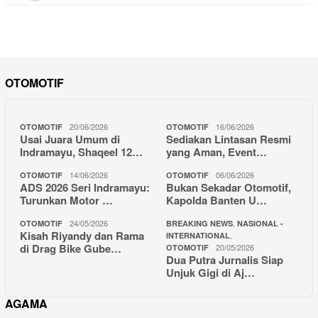
OTOMOTIF
20/06/2026
16/06/2026
OTOMOTIF
OTOMOTIF
Usai Juara Umum di
Sediakan Lintasan Resmi
Indramayu, Shaqeel 12…
yang Aman, Event…
14/06/2026
06/06/2026
OTOMOTIF
OTOMOTIF
ADS 2026 Seri Indramayu:
Bukan Sekadar Otomotif,
Turunkan Motor …
Kapolda Banten U…
24/05/2026
,
OTOMOTIF
BREAKING NEWS
NASIONAL -
Kisah Riyandy dan Rama
,
INTERNATIONAL
di Drag Bike Gube…
20/05/2026
OTOMOTIF
Dua Putra Jurnalis Siap
Unjuk Gigi di Aj…
AGAMA