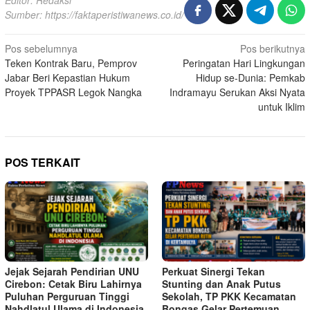
Editor: Redaksi
Sumber:
https://faktaperistiwanews.co.id/
Navigasi
Pos sebelumnya
Pos berikutnya
Teken Kontrak Baru, Pemprov
Peringatan Hari Lingkungan
pos
Jabar Beri Kepastian Hukum
Hidup se-Dunia: Pemkab
Proyek TPPASR Legok Nangka
Indramayu Serukan Aksi Nyata
untuk Iklim
POS TERKAIT
Jejak Sejarah Pendirian UNU
Perkuat Sinergi Tekan
Cirebon: Cetak Biru Lahirnya
Stunting dan Anak Putus
Puluhan Perguruan Tinggi
Sekolah, TP PKK Kecamatan
Nahdlatul Ulama di Indonesia
Bongas Gelar Pertemuan