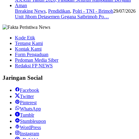
Breaking News
,
Pendidikan
,
Polri - TNI - Brimob
29/07/2026
Unit Jibom Detasemen Gegana Satbrimob Po…
Kode Etik
Tentang Kami
Kontak Kami
Form Pengaduan
Pedoman Media Siber
Redaksi FP NEWS
Jaringan Social
Facebook
Twitter
Pinterest
WhatsApp
Tumblr
Stumbleupon
WordPress
Instagram