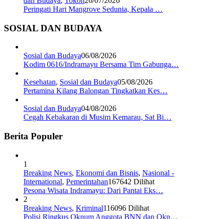
dan Budaya
,
Tokoh
26/07/2026
Peringati Hari Mangrove Sedunia, Kepala …
SOSIAL DAN BUDAYA
Sosial dan Budaya
06/08/2026
Kodim 0616/Indramayu Bersama Tim Gabunga…
Kesehatan
,
Sosial dan Budaya
05/08/2026
Pertamina Kilang Balongan Tingkatkan Kes…
Sosial dan Budaya
04/08/2026
Cegah Kebakaran di Musim Kemarau, Sat Bi…
Berita Populer
1
Breaking News
,
Ekonomi dan Bisnis
,
Nasional -
International
,
Pemerintahan
167642 Dilihat
Pesona Wisata Indramayu: Dari Pantai Eks…
2
Breaking News
,
Kriminal
116096 Dilihat
Polisi Ringkus Oknum Anggota BNN dan Okn…