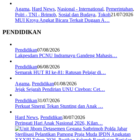
Agama
,
Hard News
,
Nasional - International
,
Pemerintahan
,
Polri - TNI - Brimob
,
Sosial dan Budaya
,
Tokoh
21/07/2026
MUI Kroya Angkat Bicara Terkait Dugaan A…
PENDIDIKAN
Pendidikan
07/08/2026
Lakpesdam PCNU Indramayu Gandeng Mahasis…
Pendidikan
06/08/2026
Semarak HUT RI ke-81: Ratusan Pelajar di…
Agama
,
Pendidikan
01/08/2026
Jejak Sejarah Pendirian UNU Cirebon: Cet…
Pendidikan
31/07/2026
Perkuat Sinergi Tekan Stunting dan Anak …
Hard News
,
Pendidikan
30/07/2026
Peringati Hari Anak Nasional 2026, Kilan…