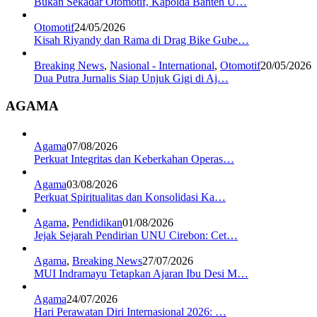
Bukan Sekadar Otomotif, Kapolda Banten U…
Otomotif
24/05/2026
Kisah Riyandy dan Rama di Drag Bike Gube…
Breaking News
,
Nasional - International
,
Otomotif
20/05/2026
Dua Putra Jurnalis Siap Unjuk Gigi di Aj…
AGAMA
Agama
07/08/2026
Perkuat Integritas dan Keberkahan Operas…
Agama
03/08/2026
Perkuat Spiritualitas dan Konsolidasi Ka…
Agama
,
Pendidikan
01/08/2026
Jejak Sejarah Pendirian UNU Cirebon: Cet…
Agama
,
Breaking News
27/07/2026
MUI Indramayu Tetapkan Ajaran Ibu Desi M…
Agama
24/07/2026
Hari Perawatan Diri Internasional 2026: …