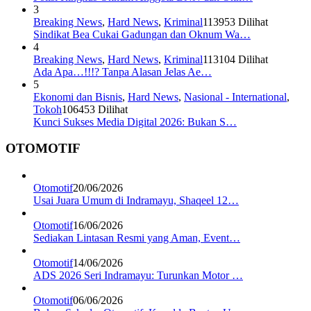
3
Breaking News
,
Hard News
,
Kriminal
113953 Dilihat
Sindikat Bea Cukai Gadungan dan Oknum Wa…
4
Breaking News
,
Hard News
,
Kriminal
113104 Dilihat
Ada Apa…!!!? Tanpa Alasan Jelas Ae…
5
Ekonomi dan Bisnis
,
Hard News
,
Nasional - International
,
Tokoh
106453 Dilihat
Kunci Sukses Media Digital 2026: Bukan S…
OTOMOTIF
Otomotif
20/06/2026
Usai Juara Umum di Indramayu, Shaqeel 12…
Otomotif
16/06/2026
Sediakan Lintasan Resmi yang Aman, Event…
Otomotif
14/06/2026
ADS 2026 Seri Indramayu: Turunkan Motor …
Otomotif
06/06/2026