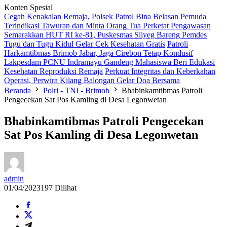
Konten Spesial
Cegah Kenakalan Remaja, Polsek Patrol Bina Belasan Pemuda
Terindikasi Tawuran dan Minta Orang Tua Perketat Pengawasan
Semarakkan HUT RI ke-81, Puskesmas Sliyeg Bareng Pemdes
Tugu dan Tugu Kidul Gelar Cek Kesehatan Gratis
Patroli
Harkamtibmas Brimob Jabar, Jaga Cirebon Tetap Kondusif
Lakpesdam PCNU Indramayu Gandeng Mahasiswa Beri Edukasi
Kesehatan Reproduksi Remaja
Perkuat Integritas dan Keberkahan
Operasi, Perwira Kilang Balongan Gelar Doa Bersama
Beranda
Polri - TNI - Brimob
Bhabinkamtibmas Patroli
Pengecekan Sat Pos Kamling di Desa Legonwetan
Bhabinkamtibmas Patroli Pengecekan
Sat Pos Kamling di Desa Legonwetan
admin
01/04/2023
197 Dilihat