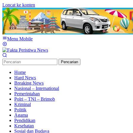
Loncat ke konten
Menu Mobile
Pencarian
Home
Hard News
Breaking News
Nasional – International
Pemerintahan
Polri – TNI – Brimob
Kriminal
Politik
Agama
Pendidikan
Kesehatan
Sosial dan Budaya