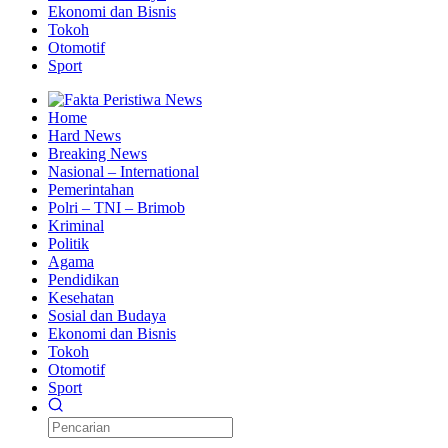
Ekonomi dan Bisnis
Tokoh
Otomotif
Sport
Home
Hard News
Breaking News
Nasional – International
Pemerintahan
Polri – TNI – Brimob
Kriminal
Politik
Agama
Pendidikan
Kesehatan
Sosial dan Budaya
Ekonomi dan Bisnis
Tokoh
Otomotif
Sport