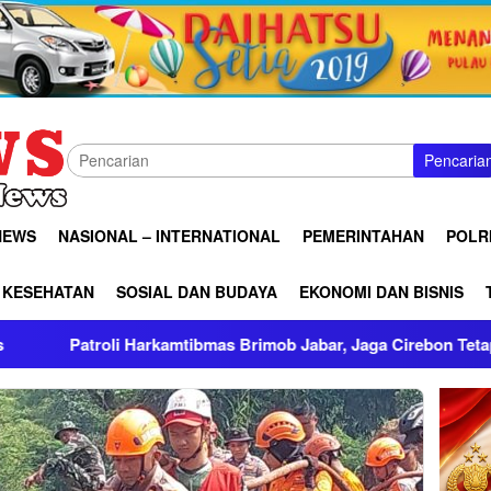
Pencaria
NEWS
NASIONAL – INTERNATIONAL
PEMERINTAHAN
POLRI
KESEHATAN
SOSIAL DAN BUDAYA
EKONOMI DAN BISNIS
arkamtibmas Brimob Jabar, Jaga Cirebon Tetap Kondusif