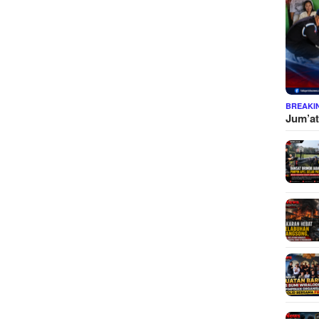
BREAKI
Jum’at