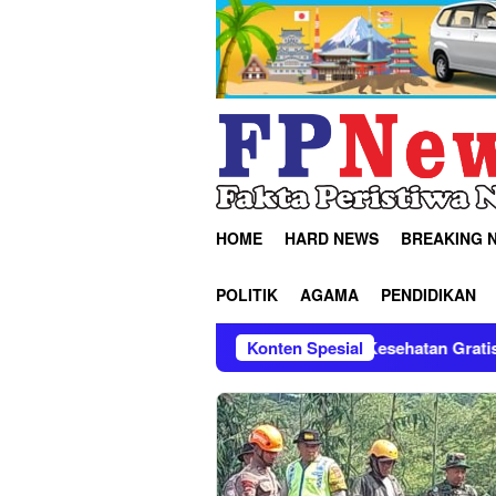
Loncat
ke
konten
HOME
HARD NEWS
BREAKING 
POLITIK
AGAMA
PENDIDIKAN
 dan Tugu Kidul Gelar Cek Kesehatan Gratis
Konten Spesial
Patroli H