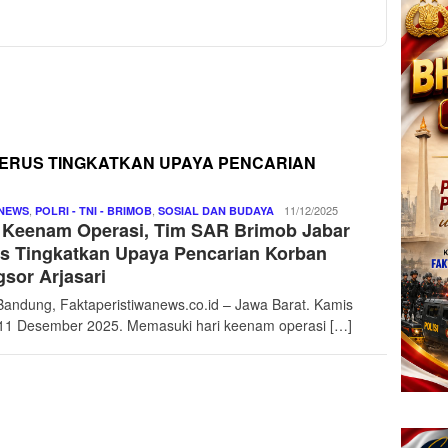
TERUS TINGKATKAN UPAYA PENCARIAN
,
,
Jeni
11/12/2025
NEWS
POLRI - TNI - BRIMOB
SOSIAL DAN BUDAYA
 Keenam Operasi, Tim SAR Brimob Jabar
Doang
s Tingkatkan Upaya Pencarian Korban
sor Arjasari
Bandung, Faktaperistiwanews.co.id – Jawa Barat. Kamis
 11 Desember 2025. Memasuki hari keenam operasi […]