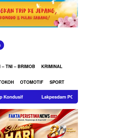
n
 – TNI – BRIMOB
KRIMINAL
TOKOH
OTOMOTIF
SPORT
Lakpesdam PCNU Indramayu Gandeng Mahasiswa Beri Edukasi