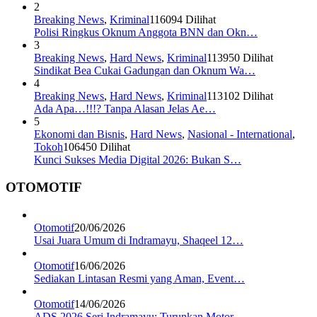
2
Breaking News
,
Kriminal
116094 Dilihat
Polisi Ringkus Oknum Anggota BNN dan Okn…
3
Breaking News
,
Hard News
,
Kriminal
113950 Dilihat
Sindikat Bea Cukai Gadungan dan Oknum Wa…
4
Breaking News
,
Hard News
,
Kriminal
113102 Dilihat
Ada Apa…!!!? Tanpa Alasan Jelas Ae…
5
Ekonomi dan Bisnis
,
Hard News
,
Nasional - International
,
Tokoh
106450 Dilihat
Kunci Sukses Media Digital 2026: Bukan S…
OTOMOTIF
Otomotif
20/06/2026
Usai Juara Umum di Indramayu, Shaqeel 12…
Otomotif
16/06/2026
Sediakan Lintasan Resmi yang Aman, Event…
Otomotif
14/06/2026
ADS 2026 Seri Indramayu: Turunkan Motor …