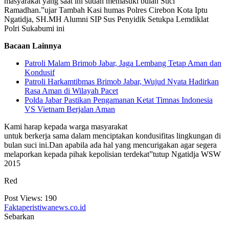
masyarakat yang saat ini sudah memasuki bulan Suci
Ramadhan.”ujar Tambah Kasi humas Polres Cirebon Kota Iptu
Ngatidja, SH.MH Alumni SIP Sus Penyidik Setukpa Lemdiklat
Polri Sukabumi ini
Bacaan Lainnya
Patroli Malam Brimob Jabar, Jaga Lembang Tetap Aman dan
Kondusif
Patroli Harkamtibmas Brimob Jabar, Wujud Nyata Hadirkan
Rasa Aman di Wilayah Pacet
Polda Jabar Pastikan Pengamanan Ketat Timnas Indonesia
VS Vietnam Berjalan Aman
Kami harap kepada warga masyarakat
untuk berkerja sama dalam menciptakan kondusifitas lingkungan di
bulan suci ini.Dan apabila ada hal yang mencurigakan agar segera
melaporkan kepada pihak kepolisian terdekat”tutup Ngatidja WSW
2015
Red
Post Views:
190
Faktaperistiwanews.co.id
Sebarkan