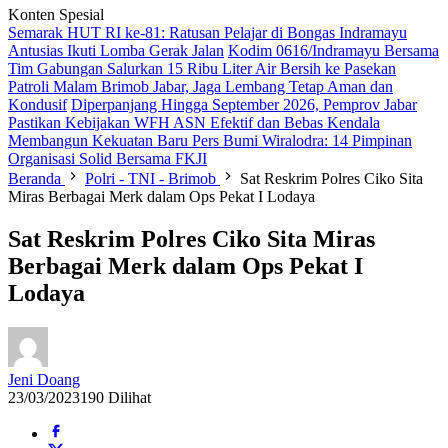
Konten Spesial
Semarak HUT RI ke-81: Ratusan Pelajar di Bongas Indramayu
Antusias Ikuti Lomba Gerak Jalan
Kodim 0616/Indramayu Bersama
Tim Gabungan Salurkan 15 Ribu Liter Air Bersih ke Pasekan
Patroli Malam Brimob Jabar, Jaga Lembang Tetap Aman dan
Kondusif
Diperpanjang Hingga September 2026, Pemprov Jabar
Pastikan Kebijakan WFH ASN Efektif dan Bebas Kendala
Membangun Kekuatan Baru Pers Bumi Wiralodra: 14 Pimpinan
Organisasi Solid Bersama FKJI
Beranda
Polri - TNI - Brimob
Sat Reskrim Polres Ciko Sita
Miras Berbagai Merk dalam Ops Pekat I Lodaya
Sat Reskrim Polres Ciko Sita Miras
Berbagai Merk dalam Ops Pekat I
Lodaya
Jeni Doang
23/03/2023
190 Dilihat