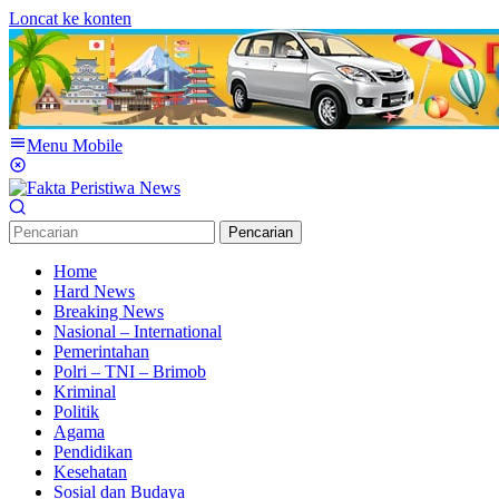
Loncat ke konten
Menu Mobile
Pencarian
Home
Hard News
Breaking News
Nasional – International
Pemerintahan
Polri – TNI – Brimob
Kriminal
Politik
Agama
Pendidikan
Kesehatan
Sosial dan Budaya