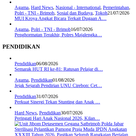
Agama
,
Hard News
,
Nasional - International
,
Pemerintahan
,
Polri - TNI - Brimob
,
Sosial dan Budaya
,
Tokoh
21/07/2026
MUI Kroya Angkat Bicara Terkait Dugaan A…
Agama
,
Polri - TNI - Brimob
16/07/2026
Penghormatan Terakhir, Polres Majalengka…
PENDIDIKAN
Pendidikan
06/08/2026
Semarak HUT RI ke-81: Ratusan Pelajar di…
Agama
,
Pendidikan
01/08/2026
Jejak Sejarah Pendirian UNU Cirebon: Cet…
Pendidikan
31/07/2026
Perkuat Sinergi Tekan Stunting dan Anak …
Hard News
,
Pendidikan
30/07/2026
Peringati Hari Anak Nasional 2026, Kilan…