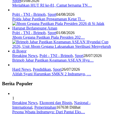
Sport
05/08/2026
Meriahkan HUT RI ke-81, Camat bersama TN…
Polri - TNI - Brimob
,
Sport
04/08/2026
Polda Jabar Pastikan Pengamanan Ketat Ti…
Polri - TNI - Brimob
,
Sport
01/08/2026
Jibom Gegana Pastikan Piala Presiden 202…
Breaking News
,
Polri - TNI - Brimob
,
Sport
28/07/2026
Brimob Jabar Pastikan Keamanan ASEAN Hyu…
Hard News
,
Pendidikan
,
Sport
26/07/2026
Alifah Syani Harumkan SMKN 2 Indramayu, …
Berita Populer
1
Breaking News
,
Ekonomi dan Bisnis
,
Nasional -
International
,
Pemerintahan
167638 Dilihat
Pesona Wisata Indramayu: Dari Pantai Eks…