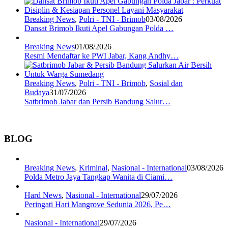
Breaking News
,
Polri - TNI - Brimob
03/08/2026
Dansat Brimob Ikuti Apel Gabungan Polda …
Breaking News
01/08/2026
Resmi Mendaftar ke PWI Jabar, Kang Andhy…
Breaking News
,
Polri - TNI - Brimob
,
Sosial dan
Budaya
31/07/2026
Satbrimob Jabar dan Persib Bandung Salur…
BLOG
Breaking News
,
Kriminal
,
Nasional - International
03/08/2026
Polda Metro Jaya Tangkap Wanita di Ciami…
Hard News
,
Nasional - International
29/07/2026
Peringati Hari Mangrove Sedunia 2026, Pe…
Nasional - International
29/07/2026