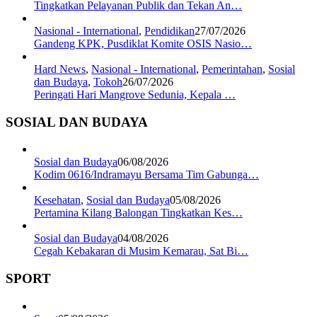
Tingkatkan Pelayanan Publik dan Tekan An…
Nasional - International
,
Pendidikan
27/07/2026
Gandeng KPK, Pusdiklat Komite OSIS Nasio…
Hard News
,
Nasional - International
,
Pemerintahan
,
Sosial
dan Budaya
,
Tokoh
26/07/2026
Peringati Hari Mangrove Sedunia, Kepala …
SOSIAL DAN BUDAYA
Sosial dan Budaya
06/08/2026
Kodim 0616/Indramayu Bersama Tim Gabunga…
Kesehatan
,
Sosial dan Budaya
05/08/2026
Pertamina Kilang Balongan Tingkatkan Kes…
Sosial dan Budaya
04/08/2026
Cegah Kebakaran di Musim Kemarau, Sat Bi…
SPORT