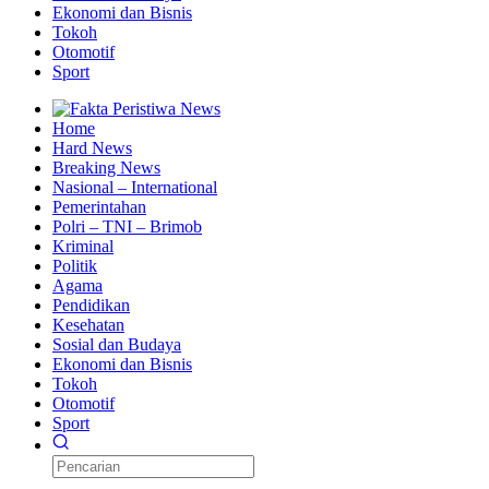
Ekonomi dan Bisnis
Tokoh
Otomotif
Sport
Home
Hard News
Breaking News
Nasional – International
Pemerintahan
Polri – TNI – Brimob
Kriminal
Politik
Agama
Pendidikan
Kesehatan
Sosial dan Budaya
Ekonomi dan Bisnis
Tokoh
Otomotif
Sport