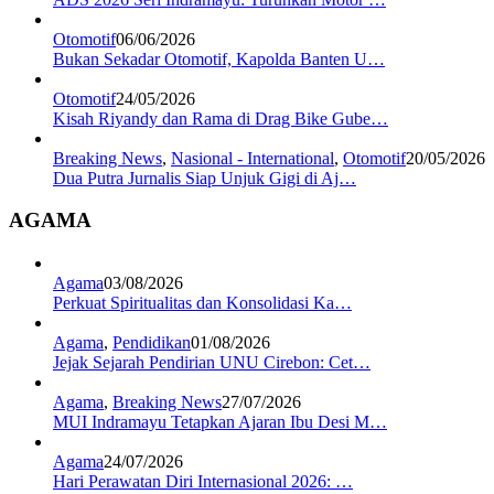
Otomotif
06/06/2026
Bukan Sekadar Otomotif, Kapolda Banten U…
Otomotif
24/05/2026
Kisah Riyandy dan Rama di Drag Bike Gube…
Breaking News
,
Nasional - International
,
Otomotif
20/05/2026
Dua Putra Jurnalis Siap Unjuk Gigi di Aj…
AGAMA
Agama
03/08/2026
Perkuat Spiritualitas dan Konsolidasi Ka…
Agama
,
Pendidikan
01/08/2026
Jejak Sejarah Pendirian UNU Cirebon: Cet…
Agama
,
Breaking News
27/07/2026
MUI Indramayu Tetapkan Ajaran Ibu Desi M…
Agama
24/07/2026
Hari Perawatan Diri Internasional 2026: …